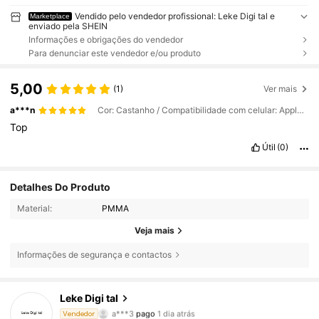
Vendido pelo vendedor profissional: Leke Digi tal e
Marketplace
enviado pela SHEIN
Informações e obrigações do vendedor
Para denunciar este vendedor e/ou produto
5,00
(1)
Ver mais
a***n
Cor: Castanho / Compatibilidade com celular: Apple / Tamanho: iPhone 14 Pro Max
Top
Útil
(0)
Detalhes Do Produto
Material:
PMMA
Veja mais
Informações de segurança e contactos
741 Seguidores
4,85
Leke Digi tal
a***3
pago
1 dia atrás
Vendedor