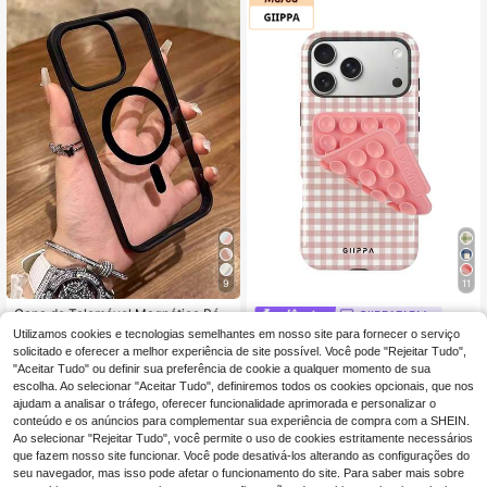
carregamento magnético sem fios
12/13/14 Pro Max/11 Pro Max/12 Pr
o/12 Pro Max/13 Pro/13 Pro Max/14
Pro/14 Pro Max/16E. Feita de acrílic
o resistente ao amarelamento, é um
ótimo presente para aniversários e
outras ocasiões especiais.
9
11
Capa de Telemóvel Magnética Bási
GIIPPAFARM
4
ca Preta Transparente, Compatível
,28€
Utilizamos cookies e tecnologias semelhantes em nosso site para fornecer o serviço
GIIPPA 1 Conjunto Capa de Telemó
com 16/15/14/13/12/11 Pro/Plus/Ma
6
vel 2 em 1 com Padrão Xadrez Rosa
solicitado e oferecer a melhor experiência de site possível. Você pode "Rejeitar Tudo",
,64€
x/Mini/7/8/SE/16e/7P/X/XR/XsMax,
+ Ventosa Rosa, Compatível com P
"Aceitar Tudo" ou definir sua preferência de cookie a qualquer momento de sua
Capa Protetora à Prova de Choque
hone 17, 16, 15, 14, 13, 12, 11 e Série
escolha. Ao selecionar "Aceitar Tudo", definiremos todos os cookies opcionais, que nos
s, Também Compatível com S25 Ult
s PRO MAX
ra/S24 Ultra/S23 FE/S22+, Present
ajudam a analisar o tráfego, oferecer funcionalidade aprimorada e personalizar o
e de Aniversário, Minimalista
conteúdo e os anúncios para complementar sua experiência de compra com a SHEIN.
Ao selecionar "Rejeitar Tudo", você permite o uso de cookies estritamente necessários
que fazem nosso site funcionar. Você pode desativá-los alterando as configurações do
seu navegador, mas isso pode afetar o funcionamento do site. Para saber mais sobre