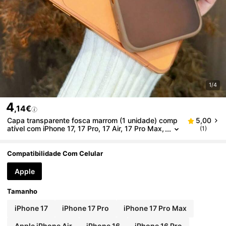
1/4
4
,14€
Capa transparente fosca marrom (1 unidade) comp
5,00
atível com iPhone 17, 17 Pro, 17 Air, 17 Pro Max,
(1)
11, 11 Pro, 11 Pro Max, 12, 12 Pro, 12 Pro Max, 1
3, 13 Pro, 13 Pro Max, 14, 14 Pro, 14 Plus, 14 Pro M
ax, 15, 15 Pro, 15 Plus, 16, 16 Pro, 16 Pro Max e 16
Compatibilidade Com Celular
Plus.
Apple
Tamanho
iPhone 17
iPhone 17 Pro
iPhone 17 Pro Max
Apple iPhone Air
iPhone 16
iPhone 16 Pro