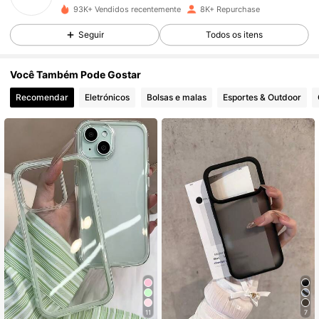
3***9
seguiu
2 horas atrás
93K+ Vendidos recentemente
8K+ Repurchase
741 Seguidores
4,85
Seguir
Todos os itens
741 Seguidores
4,85
Você Também Pode Gostar
Recomendar
Eletrónicos
Bolsas e malas
Esportes & Outdoor
741 Seguidores
4,85
741 Seguidores
4,85
741 Seguidores
4,85
741 Seguidores
4,85
741 Seguidores
4,85
11
7