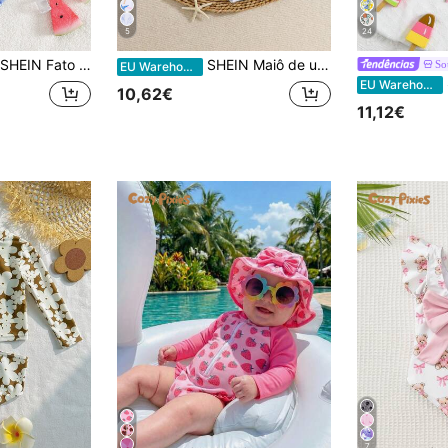
5
24
SHEIN Fato de Banho De Bebê Com Peplum De Manga Raglan E Estampa Floral
SHEIN Maiô de uma peça com estampa de borboleta e floral fofo para meninas, adequado para férias na praia no verão
So
EU Warehouse
Soufli
EU Warehouse
10,62€
11,12€
7