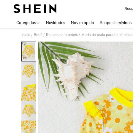
Roup
Use up 
Categorias
Novidades
Navio rápido
Roupas femininas
Início
Bebé
Roupas para bebés
Moda de praia para bebés men
/
/
/