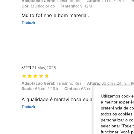
Adaptação Geral: Tamanho Real, Altura: 70 cm / 28 in, Peso: 8 kg / 
Adaptação Geral:
Tamanho Real
Altura:
70 cm / 28 in
P
Cor:
Multicolorido
Tamanho:
9-12M
Muito fofinho e bom marerial.
Traduzir
k***l
21 May,2025
Adaptação Geral: Tamanho Real, Altura: 60 cm / 24 in, Peso: 6 kg / 1
Adaptação Geral:
Tamanho Real
Altura:
60 cm / 24 in
P
Busto:
66 cm / 26 in
Cintura:
63 cm / 25 in
Cor:
Rosa
Utilizamos cookie
A qualidade é maravilhosa eu amei
a melhor experiên
Traduzir
preferência de c
todos os cookies 
personalizar o c
selecionar "Rejei
funcionar. Você 