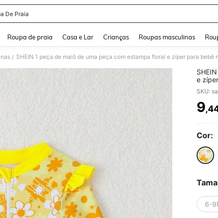
a De Praia
and down arrow keys to navigate search Buscas recentes and Pesquisar e Encontr
Roupa de praia
Casa e Lar
Crianças
Roupas masculinas
Roup
inas
SHEIN 1 peça de maiô de uma peça com estampa floral e zíper para bebê
/
SHEIN 
e zípe
SKU: s
9
,4
PR
Cor:
Tama
6-9