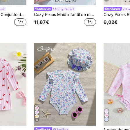
als
Cozy Pixies
Co
SHEIN Playful Pals Conjunto de maiô infantil feminino com estampa floral, manga longa, modelagem casual e ajustada, ideal para natação e férias.
Cozy Pixies Maiô infantil de manga comprida com estampa de morango, gola redonda, zíper e babados. Ideal para férias na praia.
11,87€
9,02€
16
Souflis