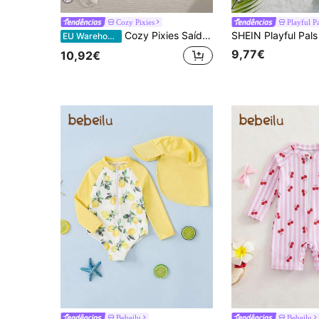
Cozy Pixies
Playful P
Cozy Pixies Saída de praia com capuz para bebê menina com estampa de bolinhas
EU Warehouse
9,77€
10,92€
Bebeilu
Bebeilu