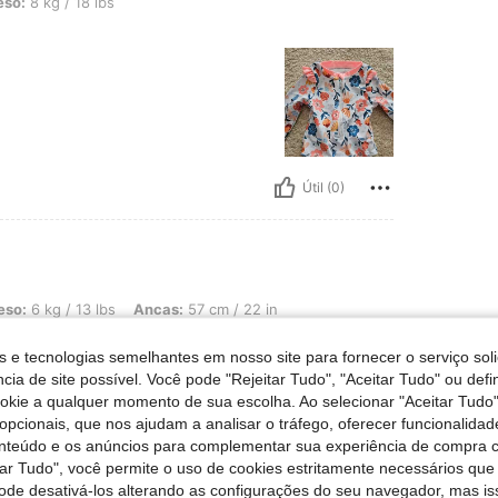
18 lbs, Cor: Multicolorido, Tamanho: 9-12M
eso:
8 kg / 18 lbs
Útil (0)
3 lbs, Ancas: 57 cm / 22 in, Busto: 66 cm / 26 in, Cintura: 63 cm / 25 in, Cor: R
eso:
6 kg / 13 lbs
Ancas:
57 cm / 22 in
Tamanho:
18-24M
s e tecnologias semelhantes em nosso site para fornecer o serviço soli
cia de site possível. Você pode "Rejeitar Tudo", "Aceitar Tudo" ou defi
ookie a qualquer momento de sua escolha. Ao selecionar "Aceitar Tudo"
opcionais, que nos ajudam a analisar o tráfego, oferecer funcionalida
onteúdo e os anúncios para complementar sua experiência de compra
tar Tudo", você permite o uso de cookies estritamente necessários que
pode desativá-los alterando as configurações do seu navegador, mas is