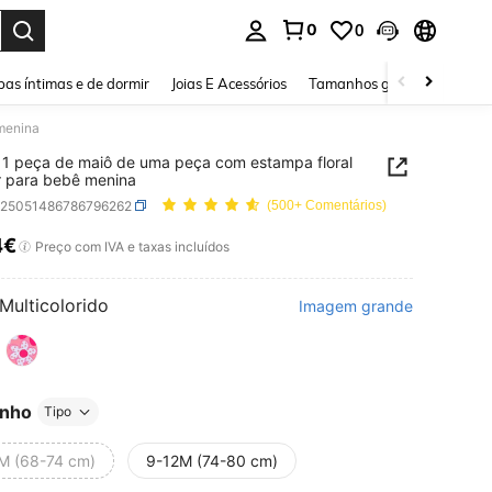
0
0
ar. Press Enter to select.
as íntimas e de dormir
Joias E Acessórios
Tamanhos grandes
Sapa
 menina
1 peça de maiô de uma peça com estampa floral
r para bebê menina
a25051486786796262
(500+ Comentários)
4€
ICE AND AVAILABILITY
Preço com IVA e taxas incluídos
Multicolorido
Imagem grande
nho
Tipo
M (68-74 cm)
9-12M (74-80 cm)