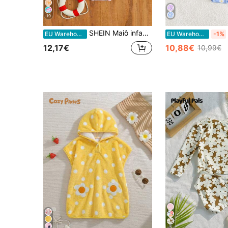
19
SHEIN Maiô infantil de uma peça com estampa de laço, mangas compridas e zíper, inclui chapéu.
EU Warehouse
EU Warehouse
-1%
12,17€
10,88€
10,99€
6