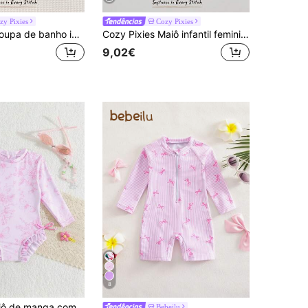
zy Pixies
Cozy Pixies
Cozy Pixies Roupa de banho infantil para praia, casual e fofa, com estampa de laço e ursinho de desenho animado em blocos de cores.
Cozy Pixies Maiô infantil feminino com estampa floral, manga longa e zíper, ideal para férias na praia.
9,02€
8
1 peça de maiô de manga comprida com estampa floral e animal para bebê menina
Bebeilu