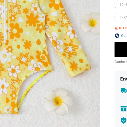
12-
2-3
18 L
Gui
Ganhe 
En