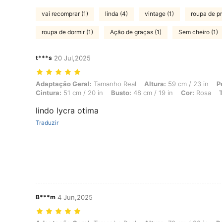
vai recomprar (1)
linda (4)
vintage (1)
roupa de pr
roupa de dormir (1)
Ação de graças (1)
Sem cheiro (1)
t***s
20 Jul,2025
Adaptação Geral: Tamanho Real, Altura: 59 cm / 23 in, Peso: 5 kg / 1
Adaptação Geral:
Tamanho Real
Altura:
59 cm / 23 in
P
Cintura:
51 cm / 20 in
Busto:
48 cm / 19 in
Cor:
Rosa
lindo lycra otima
Traduzir
B***m
4 Jun,2025