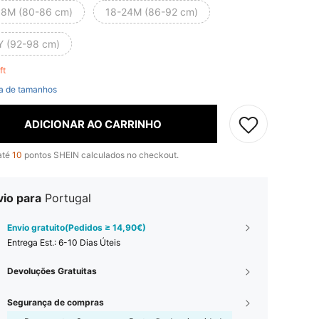
18M (80-86 cm)
18-24M (86-92 cm)
Y (92-98 cm)
eft
a de tamanhos
ADICIONAR AO CARRINHO
até
10
pontos SHEIN calculados no checkout.
vio para
Portugal
Envio gratuito(Pedidos ≥ 14,90€)
Entrega Est.:
6-10 Dias Úteis
Devoluções Gratuitas
Segurança de compras