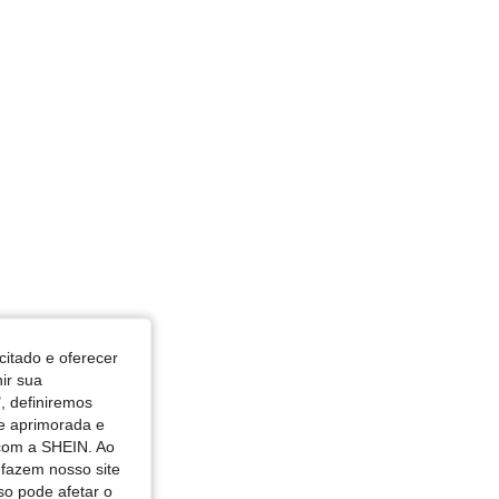
osa, Tamanho: 18-24M
citado e oferecer
nir sua
, definiremos
de aprimorada e
 com a SHEIN. Ao
 fazem nosso site
so pode afetar o