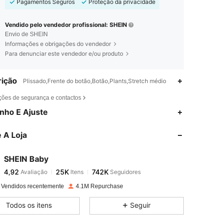
Pagamentos Seguros
Proteção da privacidade
Vendido pelo vendedor profissional: SHEIN
Envio de SHEIN
Informações e obrigações do vendedor
Para denunciar este vendedor e/ou produto
ição
Plissado,Frente do botão,Botão,Plants,Stretch médio
ções de segurança e contactos
4,92
25K
742K
nho E Ajuste
 A Loja
4,92
25K
742K
SHEIN Baby
4,92
25K
742K
Avaliação
Itens
Seguidores
f***r
pago
1 dia atrás
 Vendidos recentemente
4.1M Repurchase
4,92
25K
742K
Todos os itens
Seguir