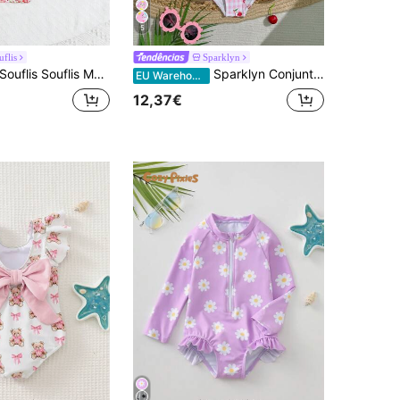
5
uflis
Sparklyn
s Souflis Maiô floral aleatório/fixado para bebê menina com faixa de cabelo. Maiô floral com babados para bebê menina. Roupa de bebê menina com mangas bufantes. Roupa de praia para bebê menina. Roupa de banho para menina de 2 anos. Maiô com zíper para bebê menina. Maiô de manga comprida para bebê menina. Maiô com proteção solar para bebê menina. Maiô de manga comprida com proteção solar para bebê menina. Maiô com estampa floral para bebê menina com cobertura total.
Sparklyn Conjunto de biquíni infantil feminino com estampa de cerejas em rosa com detalhes contrastantes, mangas compridas com babados e chapéu.
EU Warehouse
12,37€