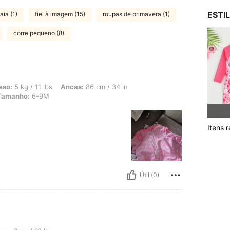
ESTI
aia (1)
fiel à imagem (15)
roupas de primavera (1)
corre pequeno (8)
1 lbs, Ancas: 86 cm / 34 in, Cintura: 51 cm / 20 in, Busto: 48 cm / 19 in, Cor: Ro
eso:
5 kg / 11 lbs
Ancas:
86 cm / 34 in
Tamanho:
6-9M
Itens 
Útil (0)