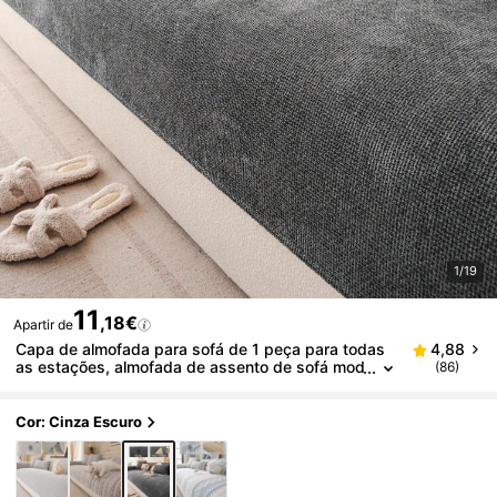
1/19
11
,18€
Apartir de
Capa de almofada para sofá de 1 peça para todas
4,88
as estações, almofada de assento de sofá mod
(86)
erna e minimalista antiderrapante, capa de sofá
lavável à prova d'água e poeira, macia e resistente
ao desbotamento, aceita animais de estimação, ser
Cor: Cinza Escuro
ve em sofás em formato de L e sofás de 1/2/3/4 lu
gares