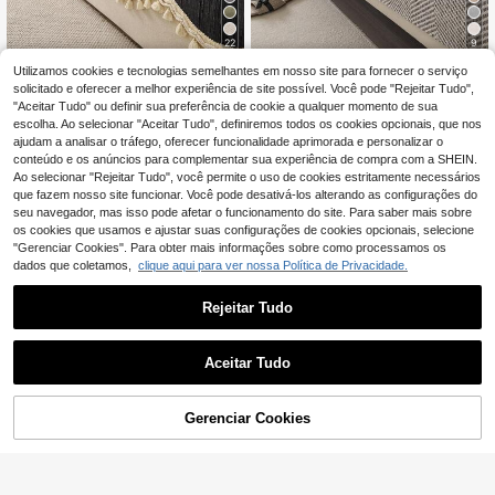
22
9
Utilizamos cookies e tecnologias semelhantes em nosso site para fornecer o serviço
Almofada de sofá de peça única em
Capa para sofá estilo boêmio (1 peç
chenille de cor sólida, estilo creme f
a) - Poliéster de alta qualidade, anti
solicitado e oferecer a melhor experiência de site possível. Você pode "Rejeitar Tudo",
11
11
,56€
,77€
rancês, adequada para todas as est
derrapante, resistente a manchas, i
"Aceitar Tudo" ou definir sua preferência de cookie a qualquer momento de sua
ações, à prova de gatos e amiga do
deal para animais de estimação, ad
escolha. Ao selecionar "Aceitar Tudo", definiremos todos os cookies opcionais, que nos
s animais de estimação, com borlas
equada para escritório, quarto, sala
ajudam a analisar o tráfego, oferecer funcionalidade aprimorada e personalizar o
e bordas onduladas, à prova de pó,
de estar, poltronas e sofás de 3 luga
conteúdo e os anúncios para complementar sua experiência de compra com a SHEIN.
antiderrapante, resistente a manch
res, para todas as estações, lavável
Ao selecionar "Rejeitar Tudo", você permite o uso de cookies estritamente necessários
as, fácil de limpar, lavável à máquin
à máquina.
que fazem nosso site funcionar. Você pode desativá-los alterando as configurações do
a, resistente ao desbotamento e à f
ormação de borbotos, resistente a
seu navegador, mas isso pode afetar o funcionamento do site. Para saber mais sobre
manchas, renovação de sofá, decor
os cookies que usamos e ajustar suas configurações de cookies opcionais, selecione
ação de sofá, melhora a atmosfera,
"Gerenciar Cookies". Para obter mais informações sobre como processamos os
adequada para escritório, quarto, sa
dados que coletamos,
clique aqui para ver nossa Política de Privacidade.
la de estar e sofás em L para 1-4 pe
ssoas ao ar livre.
Rejeitar Tudo
Aceitar Tudo
27
Gerenciar Cookies
ADICIONAR AO CARRINHO
Economizar 0,11€
12
Capa para sofá em formato de L, la
1 peça Capa universal para almofad
vável e antiderrapante, da Veet (1 u
a de sofá para todas as estações, c
10
10
,92€
11,03€
,78€
nidade), ideal para sofás de 3 lugar
apa moderna minimalista antiderrap