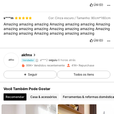
Útil
(0)
s***m
Cor: Cinza escuro / Tamanho: 90cm*160cm
Amazing
amazing
amazing
Amazing
amazing
amazing
Amazing
amazing
amazing
amazing
Amazing
amazing
amazing
Amazing
amazing
amazing
Amazing
amazing
amazing
amazing
Útil
(0)
6K Seguidores
4,84
akfmx
a***2
seguiu
6 horas atrás
Vendedor
a***5
está a navegar
99K+ Vendidos recentemente
41K+ Repurchase
6K Seguidores
4,84
Seguir
Todos os itens
6K Seguidores
4,84
Você Também Pode Gostar
Recomendar
Casa & acessórios
Ferramentas & reformas doméstic
6K Seguidores
4,84