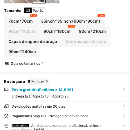
Tamanho
:
US
Padrão
7 left
1 left
70cm*70cm
35inch*35inch
(90cm*90cm)
1 left
90cm*160cm
90cm*180cm
90cm*210cm
Capas de apoio de braço
Contracapas de sofá
90cm*240cm
Guia de tamanhos
Envio para
Portugal
Envio gratuito(Pedidos ≥ 14,90€)
Entrega Est.:
Agosto 13 - Agosto 25
Devoluções gratuitas em 30 dias
Pagamentos Seguros · Proteção da privacidade
Vendido pelo vendedor profissional: akfmx e
Marketplace
enviado pela SHEIN