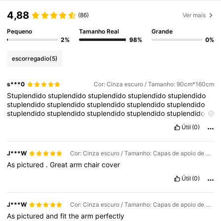
4,88
(86)
Ver mais
Pequeno
Tamanho Real
Grande
2%
98%
0%
escorregadio
(5)
s***0
Cor: Cinza escuro / Tamanho: 90cm*160cm
Stuplendido
stuplendido
stuplendido
stuplendido
stuplendido
stuplendido
stuplendido
stuplendido
stuplendido
stuplendido
stuplendido
stuplendido
stuplendido
stuplendido
stuplendido
stuplendido
stuplendido
stuplendido
stuplendido
stuplendido
Útil
(0)
J***W
Cor: Cinza escuro / Tamanho: Capas de apoio de braço
As
pictured
.
Great
arm
chair
cover
Útil
(0)
J***W
Cor: Cinza escuro / Tamanho: Capas de apoio de braço
As
pictured
and
fit
the
arm
perfectly