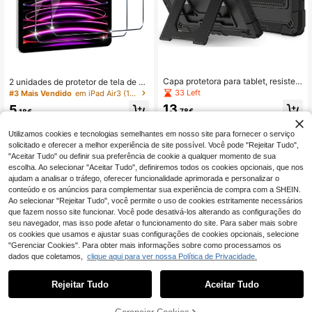
Capa protetora para tablet, resisten
2 unidades de protetor de tela de vi
te a quedas, padrão militar, compatí
dro temperado de alta definição, co
33 Left
#3 Mais Vendido
em iPad Air3 (10,5 polegadas) 2019 Protetores de e
vel com iPad Air 11 M4/M3/M2 A16
mpatível com iPad, presente ideal p
13
5
10ª geração, Mini 6/7 e Galaxy Tab
ara aniversários, familiares e amigo
,78€
,18€
A11, A11 Plus, A9 8.7/A9 Plus, S9 FE,
s. À prova d'água, resistente a impa
S10 FE, S10 Lite (sem alça de ombr
ctos, quedas, arranhões e impressõ
Utilizamos cookies e tecnologias semelhantes em nosso site para fornecer o serviço
o).
es digitais. Cobertura total.
solicitado e oferecer a melhor experiência de site possível. Você pode "Rejeitar Tudo",
"Aceitar Tudo" ou definir sua preferência de cookie a qualquer momento de sua
escolha. Ao selecionar "Aceitar Tudo", definiremos todos os cookies opcionais, que nos
ajudam a analisar o tráfego, oferecer funcionalidade aprimorada e personalizar o
conteúdo e os anúncios para complementar sua experiência de compra com a SHEIN.
Ao selecionar "Rejeitar Tudo", você permite o uso de cookies estritamente necessários
que fazem nosso site funcionar. Você pode desativá-los alterando as configurações do
seu navegador, mas isso pode afetar o funcionamento do site. Para saber mais sobre
os cookies que usamos e ajustar suas configurações de cookies opcionais, selecione
"Gerenciar Cookies". Para obter mais informações sobre como processamos os
dados que coletamos,
clique aqui para ver nossa Política de Privacidade.
Rejeitar Tudo
Aceitar Tudo