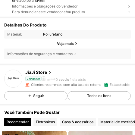
enviado pela SHEIN
Informações e obrigações do vendedor
Para denunciar este vendedor e/ou produto
Detalhes Do Produto
Material:
Poliuretano
Veja mais
Informações de segurança e contactos
1.7K Seguidores
4,86
JiaJi Store
m***0
seguiu
1 dia atrás
Vendedor
Clientes recorrentes com alta taxa de retorno
Estabelecido há
1.7K Seguidores
4,86
Seguir
Todos os itens
1.7K Seguidores
4,86
Você Também Pode Gostar
Recomendar
Eletrónicos
Casa & acessórios
Material de escritór
1.7K Seguidores
4,86