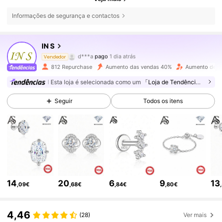
4K Seguidores
4,72
Informações de segurança e contactos
4K Seguidores
4,72
IN S
d***a
pago
1 dia atrás
Vendedor
s***3
seguiu
14 horas atrás
812 Repurchase
Aumento das vendas 40%
Aumento de s
4K Seguidores
4,72
Esta loja é selecionada como um
「Loja de Tendências」
Seguir
Todos os itens
4K Seguidores
4,72
4K Seguidores
4,72
4K Seguidores
4,72
14
20
6
9
13
,09€
,68€
,84€
,80€
4K Seguidores
4,72
4,46
(28)
Ver mais