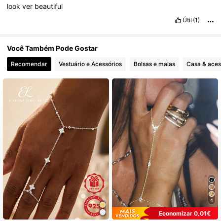
look
ver
beautiful
Útil
(1)
Você Também Pode Gostar
Recomendar
Vestuário e Acessórios
Bolsas e malas
Casa & aces
4
Economizar 0,01€