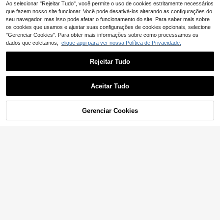
Ao selecionar "Rejeitar Tudo", você permite o uso de cookies estritamente necessários
que fazem nosso site funcionar. Você pode desativá-los alterando as configurações do
seu navegador, mas isso pode afetar o funcionamento do site. Para saber mais sobre
os cookies que usamos e ajustar suas configurações de cookies opcionais, selecione
"Gerenciar Cookies". Para obter mais informações sobre como processamos os
dados que coletamos,
clique aqui para ver nossa Política de Privacidade.
Rejeitar Tudo
Aceitar Tudo
Gerenciar Cookies
ADICIONAR AO CARRINHO
#Garota Limpa
#Noite de Gala
1 peça Pulseira de corrente fina deli
cada e minimalista em prata esterlin
12 Left
SYMFNY Anel-pulseira minimalista
a S925 para mulheres, luxo discreto
e único em prata de lei 925 com zir
1 Left
10
de nicho com zircónia incrustada, a
,21€
cónia cúbica azul em forma de trev
19
dequada como presente para o Dia
o de quatro folhas e elos de corrent
,40€
da Mãe, versátil para uso diário
e