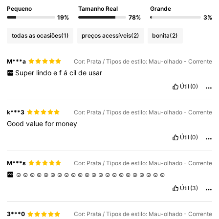
Pequeno
Tamanho Real
Grande
19%
78%
3%
4K Seguidores
4,72
todas as ocasiões
(1)
preços acessíveis
(2)
bonita
(2)
4K Seguidores
4,72
M***a
Cor: Prata / Tipos de estilo: Mau-olhado - Corrente
Super
lindo
e
f
á
cil
de
usar
Útil
(0)
4K Seguidores
4,72
k***3
Cor: Prata / Tipos de estilo: Mau-olhado - Corrente
4K Seguidores
4,72
Good
value
for
money
Útil
(0)
M***s
Cor: Prata / Tipos de estilo: Mau-olhado - Corrente
☺️☺️☺️☺️☺️☺️☺️☺️☺️☺️☺️☺️☺️☺️☺️☺️☺️☺️☺️☺️☺️☺️
Útil
(3)
3***0
Cor: Prata / Tipos de estilo: Mau-olhado - Corrente