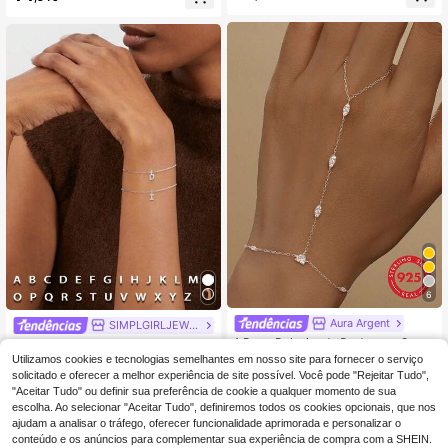
s Namorados, Aniversário, Festa e
Uso Diário
6
Aura Argent
SIMPLGIRLJEWELRY
1 Peça Pulseira de Dedo com Corre
Pulseira de prata de lei S925 com 2
nte em Prata de Lei 925 com Olho d
6 letras de A a Z, ideal para mulhere
16 Left
Utilizamos cookies e tecnologias semelhantes em nosso site para fornecer o serviço
16
,91€
-12%
19,31€
o Mal e Zircónia Cúbica, Anel Hipoa
s, namoradas, mães, irmãs, como pr
solicitado e oferecer a melhor experiência de site possível. Você pode "Rejeitar Tudo",
21
lergénico, Joia para Mulher para Us
esente de Natal ou para uso diário.
,49€
"Aceitar Tudo" ou definir sua preferência de cookie a qualquer momento de sua
o Diário, Férias, Festa e Presente de
escolha. Ao selecionar "Aceitar Tudo", definiremos todos os cookies opcionais, que nos
Feriado
ajudam a analisar o tráfego, oferecer funcionalidade aprimorada e personalizar o
conteúdo e os anúncios para complementar sua experiência de compra com a SHEIN.