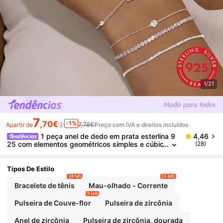
1/21
7
,70€
-1%
7,78€
Apartir de
Preço com IVA e direitos incluídos
1 peça anel de dedo em prata esterlina 9
4,46
25 com elementos geométricos simples e cúbic
(28)
os conectados, prata pura, adequado para mul
heres para uso diário, encontros, férias, presente d
e feriado
Tipos De Estilo
10 left
16 left
Bracelete de tênis
Mau-olhado - Corrente
9 left
Pulseira de Couve-flor
Pulseira de zircônia
Anel de zircônia
Pulseira de zircônia, dourada