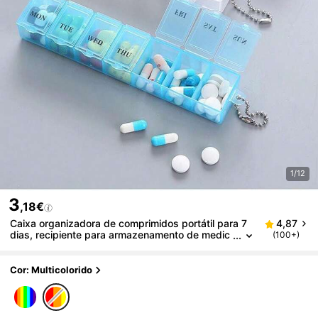
1/12
3
,18€
Caixa organizadora de comprimidos portátil para 7
4,87
dias, recipiente para armazenamento de medic
(100+)
amentos de viagem, material PP leve, estojo co
mpacto para comprimidos com compartimentos diá
rios separados, caixa de armazenamento de medic
Cor: Multicolorido
amentos com 7 grades à prova de poeira e umidad
e para comprimidos, cápsulas, grânulos, etc.