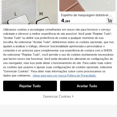
e Quarto ou Presente de Regresso à
s Aulas
Espelho de maquiagem dobrável pa
ra viagem, ângulo ajustável, espelh
4
,28€
o de mesa portátil para uso em cas
a, camping e na mesa.
Utilizamos cookies e tecnologias semelhantes em nosso site para fornecer o serviço
solicitado e oferecer a melhor experiência de site possível. Você pode "Rejeitar Tudo",
"Aceitar Tudo" ou definir sua preferência de cookie a qualquer momento de sua
escolha. Ao selecionar "Aceitar Tudo", definiremos todos os cookies opcionais, que nos
ajudam a analisar o tráfego, oferecer funcionalidade aprimorada e personalizar o
conteúdo e os anúncios para complementar sua experiência de compra com a SHEIN.
Ao selecionar "Rejeitar Tudo", você permite o uso de cookies estritamente necessários
Mostrar artigos semelhantes em stock
Veja tudo
que fazem nosso site funcionar. Você pode desativá-los alterando as configurações do
seu navegador, mas isso pode afetar o funcionamento do site. Para saber mais sobre
os cookies que usamos e ajustar suas configurações de cookies opcionais, selecione
1 Peça Espelho de Maquilhagem Re
"Gerenciar Cookies". Para obter mais informações sobre como processamos os
dondo HD em Pele Premium, Espelh
4 Left
dados que coletamos,
clique aqui para ver nossa Política de Privacidade.
o de Vaidade de Mesa Dobrável Mu
3
lti-Ângulo, Espelho Cosmético Port
,08€
átil e Leve para Viagem, para Quart
Rejeitar Tudo
Aceitar Tudo
Desculpe, este produto está esgotado.
o, Casa de Banho e Dormitório, Dec
oração Elegante para Casa e Prese
nte de Viagem para Festivais
Gerenciar Cookies
ESGOTADO
Espelho de maquiagem dupla face
estilo europeu (1 unidade), design e
3
,18€
acabamento requintados, espelho e