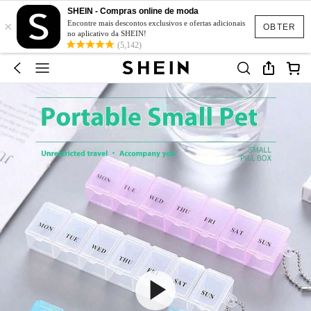
SHEIN - Compras online de moda
×
Encontre mais descontos exclusivos e ofertas adicionais
OBTER
no aplicativo da SHEIN!
(5,142)