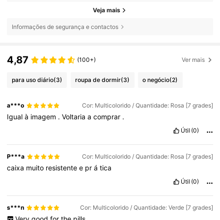
Veja mais
Informações de segurança e contactos
4,87
(100+)
Ver mais
para uso diário
(3)
roupa de dormir
(3)
o negócio
(2)
a***o
Cor: Multicolorido / Quantidade: Rosa [7 grades]
Igual
à
imagem
.
Voltaria
a
comprar
.
Útil
(0)
P***a
Cor: Multicolorido / Quantidade: Rosa [7 grades]
caixa
muito
resistente
e
pr
á
tica
Útil
(0)
s***n
Cor: Multicolorido / Quantidade: Verde [7 grades]
Very
good
for
the
pills