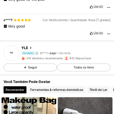
Útil
(0)
c***7
Cor: Multicolorido / Quantidade: Rosa [7 grades]
Very
good
Útil
(0)
YLE
758 Seguidores
4,82
M***o
pago
1 dia atrás
Vendedor
31K Vendidos recentemente
842 Repurchase
758 Seguidores
4,82
Seguir
Todos os itens
758 Seguidores
4,82
Você Também Pode Gostar
758 Seguidores
4,82
Recomendar
Ferramentas & reformas domésticas
Têxtil de Lar
758 Seguidores
4,82
758 Seguidores
4,82