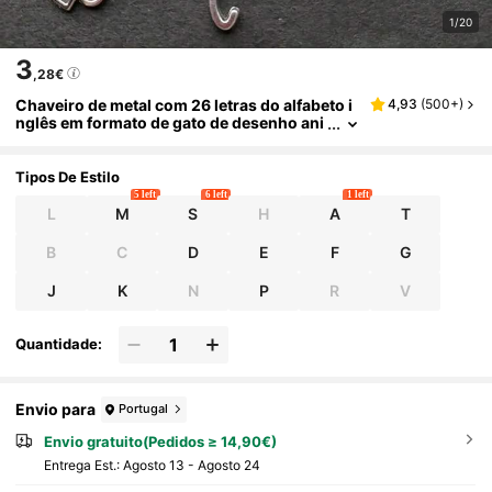
1/20
3
,28€
Chaveiro de metal com 26 letras do alfabeto i
4,93
(
500+
)
nglês em formato de gato de desenho ani
mado. Acessório criativo para chaveiro, i
deal para bolsas, carros, casais e uso unisse
x. Perfeito para bolsas, mochilas, escola, dias
Tipos De Estilo
góticos, Halloween e Natal. Cordão com porta
5 left
6 left
1 left
-crachá e porta-crachá. Presente perfeito par
L
M
S
H
A
T
a mães, pais, formaturas e professores.
B
C
D
E
F
G
J
K
N
P
R
V
Quantidade:
Envio para
Portugal
Envio gratuito(Pedidos ≥ 14,90€)
Entrega Est.:
Agosto 13 - Agosto 24