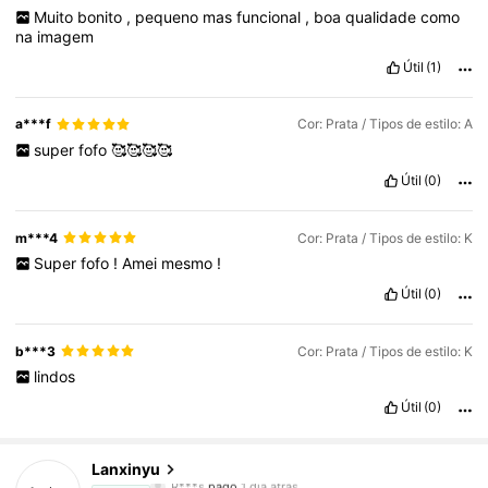
Muito
bonito
,
pequeno
mas
funcional
,
boa
qualidade
como
na
imagem
Útil
(1)
a***f
Cor: Prata / Tipos de estilo: A
super
fofo
🥰🥰🥰🥰
Útil
(0)
m***4
Cor: Prata / Tipos de estilo: K
Super
fofo
!
Amei
mesmo
!
Útil
(0)
b***3
Cor: Prata / Tipos de estilo: K
lindos
Útil
(0)
12K Seguidores
4,94
Lanxinyu
R***s
pago
1 dia atrás