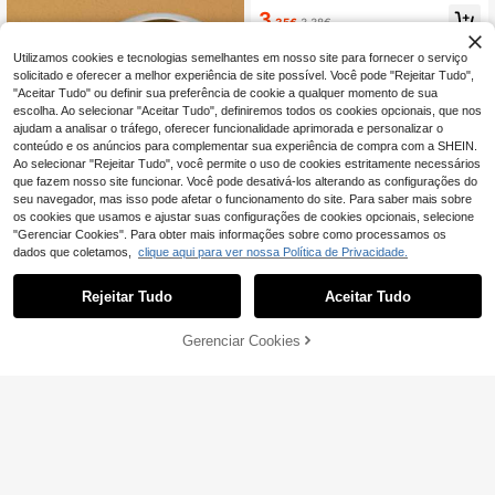
ara bolsas, cordões com porta-iden
ades/1 unidade/2 unidades), presen
3
tidade, acessórios para carros, ping
te de oração para homens e mulher
,35€
3,38€
entes para bolsas
es, ideal para mães, pais, formatura
s e professores.
Utilizamos cookies e tecnologias semelhantes em nosso site para fornecer o serviço
solicitado e oferecer a melhor experiência de site possível. Você pode "Rejeitar Tudo",
"Aceitar Tudo" ou definir sua preferência de cookie a qualquer momento de sua
escolha. Ao selecionar "Aceitar Tudo", definiremos todos os cookies opcionais, que nos
ajudam a analisar o tráfego, oferecer funcionalidade aprimorada e personalizar o
conteúdo e os anúncios para complementar sua experiência de compra com a SHEIN.
Ao selecionar "Rejeitar Tudo", você permite o uso de cookies estritamente necessários
que fazem nosso site funcionar. Você pode desativá-los alterando as configurações do
seu navegador, mas isso pode afetar o funcionamento do site. Para saber mais sobre
os cookies que usamos e ajustar suas configurações de cookies opcionais, selecione
"Gerenciar Cookies". Para obter mais informações sobre como processamos os
dados que coletamos,
clique aqui para ver nossa Política de Privacidade.
Presente para Mãe de Gato para M
Rejeitar Tudo
Aceitar Tudo
ulher, Aniversário, Presente Único p
3
,58€
ara Amantes de Gatos Pretos, Prese
nte Engraçado de Halloween para R
Gerenciar Cookies
ADICIONAR AO CARRINHO
apariga, Porta-chaves para Senhor
a, Melhor Presente de Gatos para D
ia da Mãe, Natal e Aniversário
Chaveiro elegante com pingente de
borboleta, acessório escolar para c
29 Left
arro, acessório fofo estilo gótico Y2
3
K para bolsa, cordão com porta-cra
,35€
chá, acessórios para carro, pingent
es para bolsa, presentes para mãe,
pai, formatura e professor.