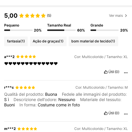
546K Seguidores
4,81
5,00
(5)
Ver mais
Pequeno
Tamanho Real
Grande
20%
60%
20%
546K Seguidores
4,81
fantasia
(1)
Ação de graças
(1)
bom material de tecido
(1)
546K Seguidores
4,81
a***2
Cor: Multicolorido / Tamanho: XL
♥️♥️♥️♥️♥️♥️♥️♥️♥️♥️♥️♥️♥️
Útil
(0)
546K Seguidores
4,81
r***c
Cor: Multicolorido / Tamanho: M
546K Seguidores
4,81
Qualità del prodotto:
Buona
Fedele alle immagini del prodotto:
S
ì
Descrizione dell'odore:
Nessuno
Materiale del tessuto:
Buoni
In forma:
Costume
come
in
foto
546K Seguidores
4,81
Útil
(0)
m***2
Cor: Multicolorido / Tamanho: XL