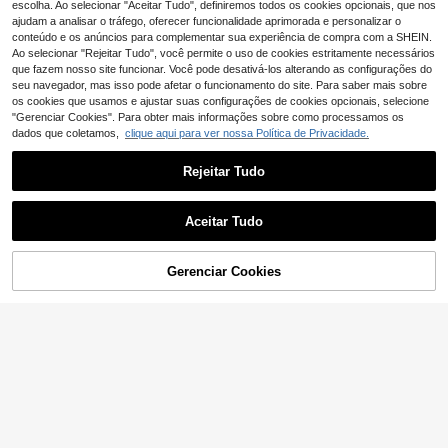
baixo tankini triangular
escolha. Ao selecionar "Aceitar Tudo", definiremos todos os cookies opcionais, que nos
ajudam a analisar o tráfego, oferecer funcionalidade aprimorada e personalizar o
conteúdo e os anúncios para complementar sua experiência de compra com a SHEIN.
Ao selecionar "Rejeitar Tudo", você permite o uso de cookies estritamente necessários
que fazem nosso site funcionar. Você pode desativá-los alterando as configurações do
seu navegador, mas isso pode afetar o funcionamento do site. Para saber mais sobre
os cookies que usamos e ajustar suas configurações de cookies opcionais, selecione
"Gerenciar Cookies". Para obter mais informações sobre como processamos os
dados que coletamos,
clique aqui para ver nossa Política de Privacidade.
Rejeitar Tudo
Aceitar Tudo
Gerenciar Cookies
ADICIONAR AO CARRINHO
4
12
Fato de banho de uma peça elegant
Swim Lushoire
e de cor lisa com costas descoberta
13
Swim Lushoire Fato de banho de u
,18€
s, sexy e adequado para férias e pra
ma peça para rapariga com estamp
9
ia, verão, roupa de resort
,99€
ado de bolinhas, design de moda pri
mavera/verão, para férias e praia