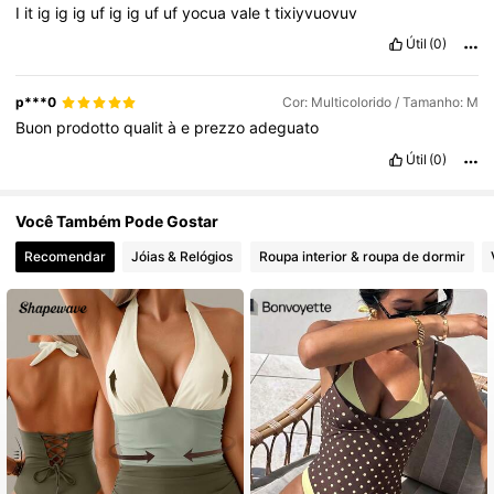
I
it
ig
ig
ig
uf
ig
ig
uf
uf
yocua
vale
t
tixiyvuovuv
Útil
(0)
p***0
Cor: Multicolorido / Tamanho: M
Buon
prodotto
qualit
à
e
prezzo
adeguato
Útil
(0)
Você Também Pode Gostar
Recomendar
Jóias & Relógios
Roupa interior & roupa de dormir