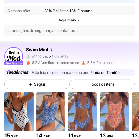
Composição:
82% Poliéster, 18% Elastane
Veja mais
Informações de segurança e contactos
546K Seguidores
4,81
Swim Mod
s***6
pago
1 dia atrás
f***v
seguiu
30 minutos atrás
8.2M Vendidos recentemente
2.8M Repurchase
546K Seguidores
4,81
Esta loja é selecionada como um
「Loja de Tendências」
Seguir
Todos os itens
546K Seguidores
4,81
546K Seguidores
4,81
546K Seguidores
4,81
15
14
11
13
13
,38€
,49€
,99€
,49€