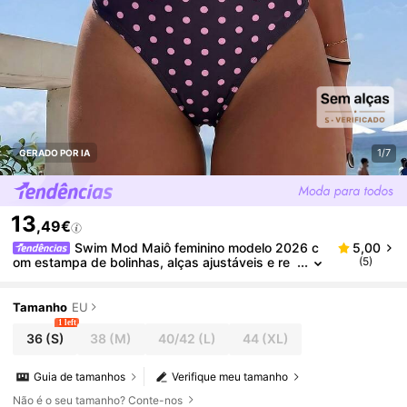
1/7
GERADO POR IA
13
,49€
Swim Mod Maiô feminino modelo 2026 c
5,00
om estampa de bolinhas, alças ajustáveis e re
(5)
movíveis, detalhe de babados no busto e laço,
estilo casual para férias na praia. Ideal para mulher
es.
Tamanho
EU
1 left
36
(S)
38
(M)
40/42
(L)
44
(XL)
Guia de tamanhos
Verifique meu tamanho
Não é o seu tamanho? Conte-nos