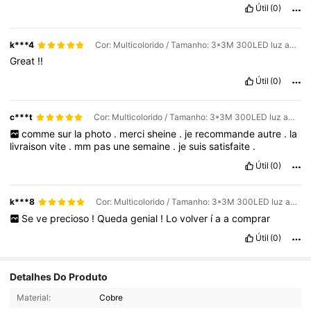
Útil
(0)
k***4
Cor: Multicolorido / Tamanho: 3*3M 300LED luz amarela
Great
!!
Útil
(0)
c***t
Cor: Multicolorido / Tamanho: 3*3M 300LED luz amarela
comme
sur
la
photo
.
merci
sheine
.
je
recommande
autre
.
la
livraison
vite
.
mm
pas
une
semaine
.
je
suis
satisfaite
.
Útil
(0)
k***8
Cor: Multicolorido / Tamanho: 3*3M 300LED luz amarela
Se
ve
precioso
!
Queda
genial
!
Lo
volver
í
a
a
comprar
Útil
(0)
Detalhes Do Produto
Material:
Cobre