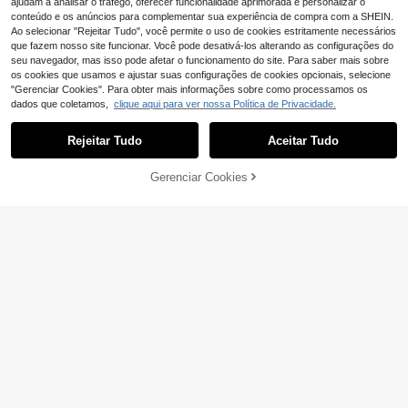
ajudam a analisar o tráfego, oferecer funcionalidade aprimorada e personalizar o
conteúdo e os anúncios para complementar sua experiência de compra com a SHEIN.
Ao selecionar "Rejeitar Tudo", você permite o uso de cookies estritamente necessários
que fazem nosso site funcionar. Você pode desativá-los alterando as configurações do
seu navegador, mas isso pode afetar o funcionamento do site. Para saber mais sobre
os cookies que usamos e ajustar suas configurações de cookies opcionais, selecione
"Gerenciar Cookies". Para obter mais informações sobre como processamos os
dados que coletamos,
clique aqui para ver nossa Política de Privacidade.
1 Pack Luzes de Cortina LED com
Controlo Remoto USB, Luzes Suspe
6
,93€
nsas, Luzes de Fada, Quarto, Exteri
Rejeitar Tudo
Aceitar Tudo
Luzes de Cortina USB com Control
or, Dia dos Namorados, Dia da Mãe,
o Remoto, Luzes de Cortina LED co
Casamento, Presente de Aniversári
6
,84€
-1%
6,91€
m 8 Modos, Decoração de Árvore d
o, Decoração Interior, Artigos para F
Gerenciar Cookies
ADICIONAR AO CARRINHO
e Natal, Luzes de Fada para Quarto
esta de Natal, Decoração de Feriad
e Dormitório, Grinalda de Luzes de
os (Bateria Não Incluída) Decoraçã
Fada, Natal, Halloween, Iluminação
o Suspensa de Feriados
para Casa, Iluminação de Feriados,
Casamento, Festa, Luzes de Decor
ação de Aniversário, Luzes de Dec
oração para Quintal, Formatura e C
ampismo
Economizar 0,06€
Decoração de campismo, cordão d