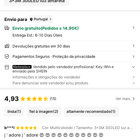
3*3M 300LED luz amarela
Envio para
Portugal
Envio gratuito(Pedidos ≥ 14,90€)
Entrega Est.:
6-10 Dias Úteis
Devoluções gratuitas em 30 dias
Pagamentos Seguros · Proteção da privacidade
Vendido pelo vendedor profissional: Key-Win e
Marketplace
enviado pela SHEIN
Informações e obrigações do vendedor
Para denunciar este vendedor e/ou produto
4,93
(15)
Ver mais
linda
(1)
fiel à imagem
(2)
altamente recomendado
(1)
b***l
Cor: Multicolorido / Tamanho: 3*3M 300LED luz amarela
j
'
adore
j
'
adore
😍
😍
😍
😍
😍
😍
😍
😍
😍
😍
😍