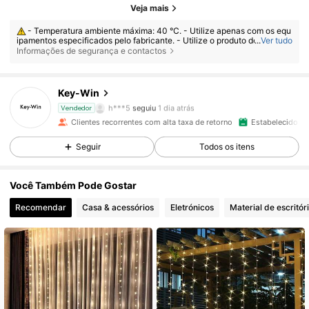
Veja mais
- Temperatura ambiente máxima: 40 °C. - Utilize apenas com os equ
6.3K Seguidores
4,87
ipamentos especificados pelo fabricante. - Utilize o produto dentro dos
...
Ver tudo
limites de especificação. - Não desmonte nem modifique o produto. - In
Informações de segurança e contactos
terrompa imediatamente o uso do produto caso ele superaqueça, emita
fumaça ou apresente qualquer anormalidade.
6.3K Seguidores
4,87
Key-Win
h***5
seguiu
1 dia atrás
Vendedor
Clientes recorrentes com alta taxa de retorno
Estabelecido há
6.3K Seguidores
4,87
Seguir
Todos os itens
6.3K Seguidores
4,87
Você Também Pode Gostar
Recomendar
Casa & acessórios
Eletrónicos
Material de escritór
6.3K Seguidores
4,87
6.3K Seguidores
4,87