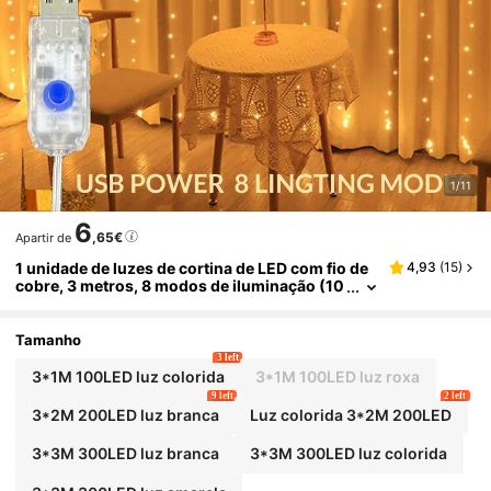
1/11
6
,65€
Apartir de
1 unidade de luzes de cortina de LED com fio de
4,93
(
15
)
cobre, 3 metros, 8 modos de iluminação (10
0/200/300 LEDs), alimentação USB, ideal p
ara decoração de janelas, paredes de quartos, fe
stas, casamentos, pedidos de casamento, jardin
Tamanho
s e áreas externas.
3 left
3*1M 100LED luz colorida
3*1M 100LED luz roxa
9 left
2 left
3*2M 200LED luz branca
Luz colorida 3*2M 200LED
3*3M 300LED luz branca
3*3M 300LED luz colorida