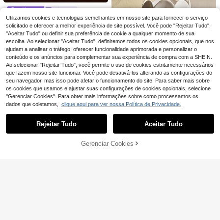
16
samento, castiçal de ferro, decoraç
sala de estar, escritório, estante, me
,88€
ão para casa, decoração de casam
sa de armário, também adequado p
Cirelle
ento, presente de Natal, presente d
ara quarto, mesa de escritório, janta
Utilizamos cookies e tecnologias semelhantes em nosso site para fornecer o serviço
Cirelle Castiçal nórdico de cerâmic
e Halloween, presente de volta às a
r de feriado, Dia dos Namorados, Pá
solicitado e oferecer a melhor experiência de site possível. Você pode "Rejeitar Tudo",
a - Castiçal minimalista, peça criati
14 Left
ulas, presente do Dia dos Professor
scoa, casamento e outras ocasiões.
va para decoração de casa.
"Aceitar Tudo" ou definir sua preferência de cookie a qualquer momento de sua
es, iluminação natalina, decoração
8
,99€
escolha. Ao selecionar "Aceitar Tudo", definiremos todos os cookies opcionais, que nos
de Natal, diabo, lembrança de form
atura, vela grande altamente perfu
ajudam a analisar o tráfego, oferecer funcionalidade aprimorada e personalizar o
mada, contrato de casamento, distri
conteúdo e os anúncios para complementar sua experiência de compra com a SHEIN.
buição de Eid al-Adha, cerimônia d
Ao selecionar "Rejeitar Tudo", você permite o uso de cookies estritamente necessários
e formatura, cordeiro de Eid al-Adh
que fazem nosso site funcionar. Você pode desativá-los alterando as configurações do
a, difusor, jardim, castiçal dourado
seu navegador, mas isso pode afetar o funcionamento do site. Para saber mais sobre
os cookies que usamos e ajustar suas configurações de cookies opcionais, selecione
"Gerenciar Cookies". Para obter mais informações sobre como processamos os
Cirelle
dados que coletamos,
clique aqui para ver nossa Política de Privacidade.
Mostrar artigos semelhantes em stock
Veja tudo
Cirelle 1 Peça Queimador de Incens
o em Cerâmica com Forma de Pétal
14 Left
Rejeitar Tudo
Aceitar Tudo
Desculpe, este produto está esgotado.
a Branca, Lâmpada de Aromaterapi
1pc Suporte de Vela Criativo com L
11
a em Cerâmica, Suporta Pedras Aro
uz Colorida - Design de Gaiola Hex
,29€
22 Left
máticas, Velas Perfumadas, Difusor
agonal Estilo Vintage em Metal, Lan
Gerenciar Cookies
ESGOTADO
16
de Aquecimento de Óleos Essencia
terna Decorativa, Vidro Colorido par
,54€
-14%
19,38€
1 peça de decoração de porta-vela
is, Derretedor de Cera Mate para C
a Luz Colorida - Suporte de Vela Su
s de ferro vintage, cor prata
asa, Perfeito para Celebrações de
spenso, Decoração Vintage para C
10
,78€
Feriados, Reuniões Familiares, Pres
asamento e Festa, Interior/Exterior,
ente de Feriado
Casa e Feriados
Castiçal de latão em formato de co
ne, decoração para lareira, decoraç
31 Left
ão de mesa, suporte para vela pilar,
4
presente de casamento, presente d
,98€