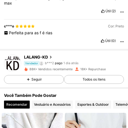
max
Útil
(2)
c***o
Cor: Preto
Perfeita
para
as
f
é
rias
7.3K Seguidores
4,86
Útil
(0)
LALANG-KD
7.3K Seguidores
4,86
b***2
pago
1 dia atrás
Vendedor
a***2
seguiu
1 dia atrás
88K+ Vendidos recentemente
18K+ Repurchase
7.3K Seguidores
4,86
Seguir
Todos os itens
Você Também Pode Gostar
7.3K Seguidores
4,86
Recomendar
Vestuário e Acessórios
Esportes & Outdoor
Telemóv
7.3K Seguidores
4,86