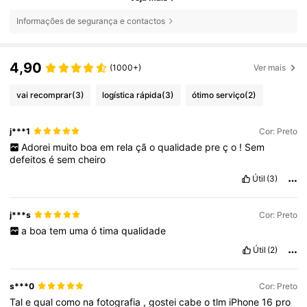
Informações de segurança e contactos
4,90
(1000+)
Ver mais
vai recomprar
(3)
logística rápida
(3)
ótimo serviço
(2)
j***1
Cor: Preto
Adorei
muito
boa
em
rela
çã
o
qualidade
pre
ç
o
!
Sem
defeitos
é
sem
cheiro
Útil
(3)
j***s
Cor: Preto
a
boa
tem
uma
ó
tima
qualidade
Útil
(2)
s***0
Cor: Preto
Tal
e
qual
como
na
fotografia
,
gostei
cabe
o
tlm
iPhone
16
pro