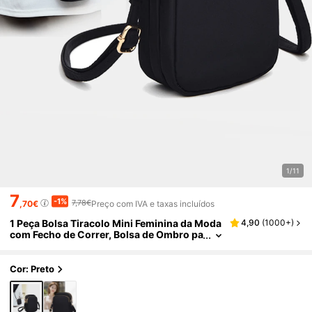
1/11
7
-1%
7,78€
,70€
Preço com IVA e taxas incluídos
1 Peça Bolsa Tiracolo Mini Feminina da Moda
4,90
(
1000+
)
com Fecho de Correr, Bolsa de Ombro pa
ra Telemóvel, Bolsa Multifuncional, Cart
eira de Pulso Desportiva para Telemóvel, Car
tão, Batom e Chaves
Cor: Preto