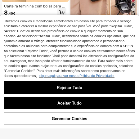
Carteira feminina com bolsa para te
lemóvel com ecrã tátil, mini bolsa a
8
4
,40€
tiracolo para mulher, bolsa de viage
m portátil, leve, durável e elegante
Utilizamos cookies e tecnologias semelhantes em nosso site para fornecer o serviço
MIYIN Carteira casual feminina de
para casa
PU com fecho de correr & bolsa par
solicitado e oferecer a melhor experiência de site possível. Você pode "Rejeitar Tudo",
12
,65€
-1%
12,78€
a telemóvel, portátil, leve, elegante,
"Aceitar Tudo" ou definir sua preferência de cookie a qualquer momento de sua
para casa, para uso diário ao ar livr
escolha. Ao selecionar "Aceitar Tudo", definiremos todos os cookies opcionais, que nos
e, férias de verão
ajudam a analisar o tráfego, oferecer funcionalidade aprimorada e personalizar o
conteúdo e os anúncios para complementar sua experiência de compra com a SHEIN.
Ao selecionar "Rejeitar Tudo", você permite o uso de cookies estritamente necessários
que fazem nosso site funcionar. Você pode desativá-los alterando as configurações do
seu navegador, mas isso pode afetar o funcionamento do site. Para saber mais sobre
os cookies que usamos e ajustar suas configurações de cookies opcionais, selecione
"Gerenciar Cookies". Para obter mais informações sobre como processamos os
dados que coletamos,
clique aqui para ver nossa Política de Privacidade.
Rejeitar Tudo
Aceitar Tudo
Bolsa para celular, bolsa de pulso, b
Gerenciar Cookies
olsa pequena multifuncional (adequ
ADICIONAR AO CARRINHO
6
7
,10€
-2%
6,28€
ada para celulares femininos), carte
ira moderna com zíper, bolsa de mã
Osmanthus Fragrans w
o casual, bolsa multifuncional para
celular, bolsa de pulso, bolsa transv
Bolsa tiracolo pequena com carteir