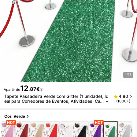
1/13
12
,87€
Apartir de
Tapete Passadeira Verde com Glitter (1 unidade), Id
4,80
eal para Corredores de Eventos, Atividades, Ca
(1000+)
samentos, Decoração para Eventos Internos e
Externos, Palcos e Shows, Cerimônias de Premiaçã
o, Aniversários, Chás de Panela, Pedidos de Casam
Cor: Verde
ento, Festas de Fim de Ano, Aniversários e Casame
ntos.