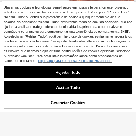
16 faixas triangulares para decoraç
ão de festa verde e dourada - adeq
Utilizamos cookies e tecnologias semelhantes em nosso site para fornecer o serviço
1/2 peças - Cortina de fundo e
NEW
4
,24€
4,25€
uadas para formatura, aniversário, a
m chiffon rosa, adequada para festa
solicitado e oferecer a melhor experiência de site possível. Você pode "Rejeitar Tudo",
5
,74€
posentadoria, casamento, chá de p
s e casamentos, cortina de fundo tr
"Aceitar Tudo" ou definir sua preferência de cookie a qualquer momento de sua
anela, primavera/verão, Dia Nacion
ansparente em chiffon, adequada p
escolha. Ao selecionar "Aceitar Tudo", definiremos todos os cookies opcionais, que nos
al Saudita, decoração de festa ao a
ara chás de bebé, aniversários, fest
ajudam a analisar o tráfego, oferecer funcionalidade aprimorada e personalizar o
r livre com tema de golfe
as, cabines fotográficas, decoração
conteúdo e os anúncios para complementar sua experiência de compra com a SHEIN.
de fundo
Ao selecionar "Rejeitar Tudo", você permite o uso de cookies estritamente necessários
que fazem nosso site funcionar. Você pode desativá-los alterando as configurações do
seu navegador, mas isso pode afetar o funcionamento do site. Para saber mais sobre
os cookies que usamos e ajustar suas configurações de cookies opcionais, selecione
"Gerenciar Cookies". Para obter mais informações sobre como processamos os
dados que coletamos,
clique aqui para ver nossa Política de Privacidade.
Rejeitar Tudo
Aceitar Tudo
5
Gerenciar Cookies
ADICIONAR AO CARRINHO
Painel de fundo fotográfico havaian
o de verão (180 x 90 cm), ideal para
Conjunto de 4 caixas decorativas p
6
,30€
decoração de festas temáticas fest
ara festa com tema de pôquer, ideai
11
,52€
as com tema de praia, festas temáti
s para decoração de fundo de festa
cas Aloha e festas temáticas de lua
de aniversário, decoração com tem
u. Perfeito para aniversários, festas
a de pôquer, adereço para fotos, cai
com música e temas tropicais Tiki,
xa para presentes, embalagem para