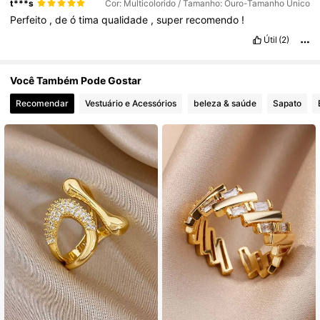
t***s
Cor: Multicolorido / Tamanho: Ouro-Tamanho Único
Perfeito
,
de
ó
tima
qualidade
,
super
recomendo
!
Útil
(2)
Você Também Pode Gostar
Recomendar
Vestuário e Acessórios
beleza & saúde
Sapato