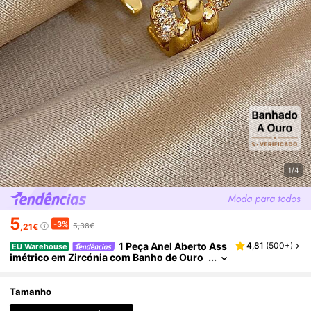
1/4
5
-3%
5,38€
,21€
1 Peça Anel Aberto Ass
4,81
(
500+
)
EU Warehouse
imétrico em Zircónia com Banho de Ouro
18K Resistente ao Desbotamento, Joia de
Moda para Mulher, Presente de Dia dos Namor
ados para Amiga ou Esposa
Tamanho