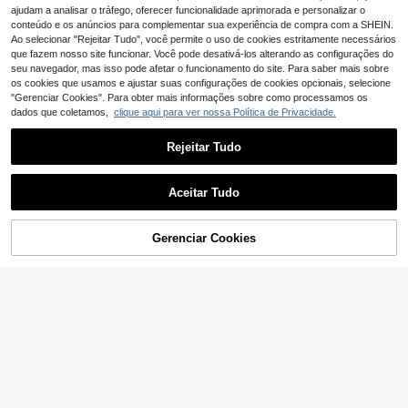
ajudam a analisar o tráfego, oferecer funcionalidade aprimorada e personalizar o
conteúdo e os anúncios para complementar sua experiência de compra com a SHEIN.
Ao selecionar "Rejeitar Tudo", você permite o uso de cookies estritamente necessários
que fazem nosso site funcionar. Você pode desativá-los alterando as configurações do
seu navegador, mas isso pode afetar o funcionamento do site. Para saber mais sobre
os cookies que usamos e ajustar suas configurações de cookies opcionais, selecione
"Gerenciar Cookies". Para obter mais informações sobre como processamos os
dados que coletamos,
clique aqui para ver nossa Política de Privacidade.
Rejeitar Tudo
Aceitar Tudo
#Vibração Fringe
Frminee 2 peças/1 peça Anéis de A
Gerenciar Cookies
ADICIONAR AO CARRINHO
10
ço Inoxidável Bicolor, Anéis com Bo
6
,14€
rlas, Anéis Abertos Personalizados
1pc Anel de zircônia cúbica glamor
para Mulher, À Prova de Água e Res
osa para mulheres para presente de
istentes ao Desbotamento, Adequa
7
,11€
7,18€
dia dos namorados, joias de casam
dos para Uso Diário
ento, mãe, mãe, dia das mães, pres
ente