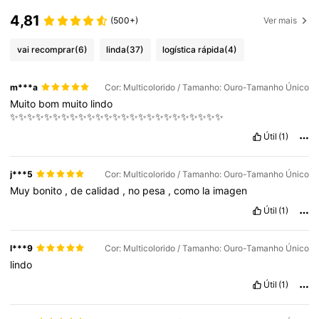
4,81
(500+)
Ver mais
167K Seguidores
4,90
vai recomprar
(6)
linda
(37)
logística rápida
(4)
m***a
Cor: Multicolorido / Tamanho: Ouro-Tamanho Único
167K Seguidores
4,90
Muito
bom
muito
lindo
✨✨✨✨✨✨✨✨✨✨✨✨✨✨✨✨✨✨✨✨✨✨✨✨✨
Útil
(1)
167K Seguidores
4,90
j***5
Cor: Multicolorido / Tamanho: Ouro-Tamanho Único
167K Seguidores
4,90
Muy
bonito
,
de
calidad
,
no
pesa
,
como
la
imagen
Útil
(1)
167K Seguidores
4,90
l***9
Cor: Multicolorido / Tamanho: Ouro-Tamanho Único
lindo
Útil
(1)