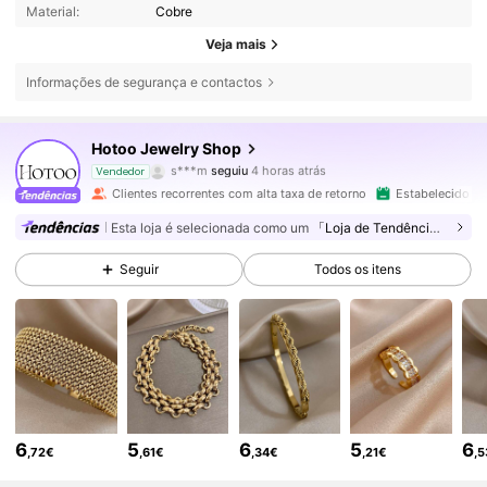
Material:
Cobre
Veja mais
Informações de segurança e contactos
167K Seguidores
4,90
Hotoo Jewelry Shop
s***m
seguiu
4 horas atrás
Vendedor
m***9
está a navegar
167K Seguidores
4,90
Clientes recorrentes com alta taxa de retorno
Estabelecido há
Esta loja é selecionada como um
「Loja de Tendências」
167K Seguidores
4,90
Seguir
Todos os itens
167K Seguidores
4,90
167K Seguidores
4,90
6
5
6
5
6
,72€
,61€
,34€
,21€
,
167K Seguidores
4,90