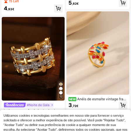
Aço Inoxidável com Estilo Simples e
3 camadas de cobre banhado a our
15 Left
5
,62€
Legal para Mulheres
o 18K com CZ para mulheres, prese
4
nte de casamento/aniversário/natal
,93€
12
Anéis de esmalte vintage fran
NEW
ceses, anéis de luxo com design de
3
#Noite de Gala
,72€
nicho, anéis abertos com cores de d
jealous young Anel aberto de zircôn
opamina, 1 peça, versátil para uso d
ia multicamadas (1 peça), ideal para
iário, deslocações, encontros, aces
23 Left
Utilizamos cookies e tecnologias semelhantes em nosso site para fornecer o serviço
uso diário por mulheres e meninas.
sório de ambiente
solicitado e oferecer a melhor experiência de site possível. Você pode "Rejeitar Tudo",
4
,76€
-9%
5,28€
"Aceitar Tudo" ou definir sua preferência de cookie a qualquer momento de sua
escolha. Ao selecionar "Aceitar Tudo", definiremos todos os cookies opcionais, que nos