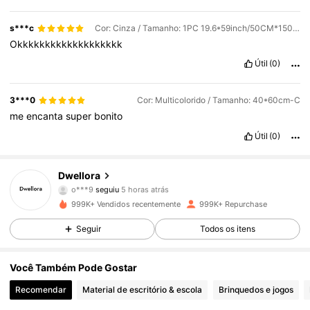
s***c
Cor: Cinza / Tamanho: 1PC 19.6*59inch/50CM*150CM
Okkkkkkkkkkkkkkkkkkk
Útil
(0)
3***0
Cor: Multicolorido / Tamanho: 40*60cm-C
me
encanta
super
bonito
Útil
(0)
92K Seguidores
4,85
Dwellora
o***9
seguiu
5 horas atrás
a***e
está a navegar
999K+ Vendidos recentemente
999K+ Repurchase
92K Seguidores
4,85
Seguir
Todos os itens
92K Seguidores
4,85
Você Também Pode Gostar
Recomendar
Material de escritório & escola
Brinquedos e jogos
92K Seguidores
4,85