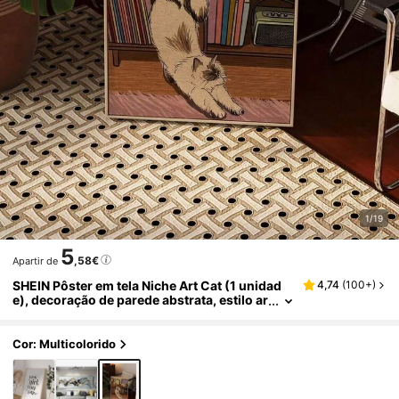
1/19
5
,58€
Apartir de
SHEIN Pôster em tela Niche Art Cat (1 unidad
4,74
(
100+
)
e), decoração de parede abstrata, estilo ar
t déco, sem moldura.
Cor: Multicolorido