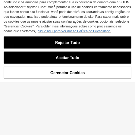
conteúdo e os anúncios para complementar sua experiência de compra com a SHEIN.
Ao selecionar "Rejeitar Tudo", você permite o uso de cookies estritamente necessários
que fazem nosso site funcionar. Você pode desativá-los alterando as configurações do
seu navegador, mas isso pode afetar o funcionamento do site. Para saber mais sobre
os cookies que usamos e ajustar suas configurações de cookies opcionais, selecione
"Gerenciar Cookies". Para obter mais informações sobre como processamos os
dados que coletamos,
clique aqui para ver nossa Política de Privacidade.
Rejeitar Tudo
Aceitar Tudo
Gerenciar Cookies
ADICIONAR AO CARRINHO
28
1 peça Arte de Parede em Tela com
1 peça pôster de tela sem moldura,
Moldura, Arte de Parede em Tela de
arte moderna, impressão em tela de
38 Left
3
,74€
-1%
3,78€
Sanita Rosa: Gato Leopardo Brincal
encontro de OVNIs e alienígenas na
4
hão a Ler Jornal, Fundo Azul Maxim
praia, pôster de arte de parede com
,18€
alista, Arte de Parede para Casa de
tema de ficção científica, para quar
Banho, Obra de Arte de Gato da Sel
to, sala de estar, corredor, arte de p
va Humorística, Pôster de Casa de
arede, decoração de parede, decor
Banho Ousado e Vibrante, Presente
ação de primavera, decoração de q
de Decoração de Vida Selvagem Ex
uarto, sem moldura
ótica Divertida, Decoração de Cas
a, Decoração de Quarto Estética, D
ecoração de Apartamento, Decoraç
ão de Quarto, Decoração de Sala d