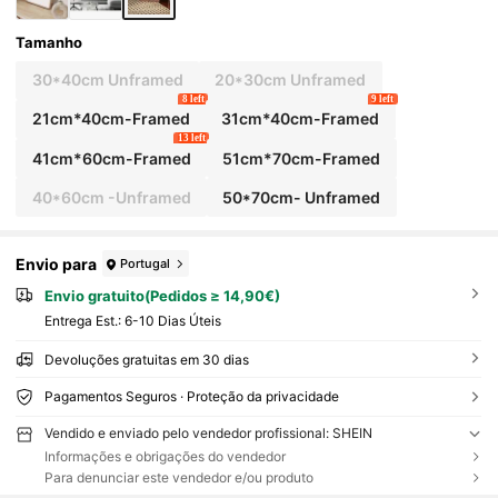
Tamanho
30*40cm Unframed
20*30cm Unframed
8 left
9 left
21cm*40cm-Framed
31cm*40cm-Framed
13 left
41cm*60cm-Framed
51cm*70cm-Framed
40*60cm -Unframed
50*70cm- Unframed
Envio para
Portugal
Envio gratuito(Pedidos ≥ 14,90€)
Entrega Est.:
6-10 Dias Úteis
Devoluções gratuitas em 30 dias
Pagamentos Seguros · Proteção da privacidade
Vendido e enviado pelo vendedor profissional: SHEIN
Informações e obrigações do vendedor
Para denunciar este vendedor e/ou produto