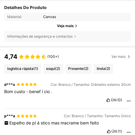
Detalhes Do Produto
Material:
Canvas
Veja mais
Informações de segurança e contactos
4,74
(100+)
Ver mais
logística rápida
(1)
esqui
(2)
Presente
(2)
linda
(2)
d***s
Cor: Branco / Tamanho: Diâmetro externo 30cm
Bom
custo
-
benef
í
cio
.
Útil
(0)
p***a
Cor: Branco / Tamanho: Tamanho Único
Espelho
de
pl
á
stico
mas
macrame
bem
feito
Útil
(1)