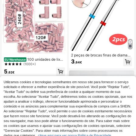
2 peças de brocas finas de diamant
e para unhas, formato de chama, m
100 unidades de lixas
EU Warehouse
3
,64€
oinhos russos, rebarbas para limpez
pequenas rosa para broca de unha,
(1000+)
a de cutículas, brocas elétricas par
1 broca de 3 mm, lixas de grão fino
5
a manicure, acessórios para unhas
para polir unhas naturais e limpar c
,62€
utículas, grãos 120#/150#/180#/24
0#
Utilizamos cookies e tecnologias semelhantes em nosso site para fornecer o serviço
solicitado e oferecer a melhor experiência de site possível. Você pode "Rejeitar Tudo",
"Aceitar Tudo" ou definir sua preferência de cookie a qualquer momento de sua
escolha. Ao selecionar "Aceitar Tudo", definiremos todos os cookies opcionais, que nos
ajudam a analisar o tráfego, oferecer funcionalidade aprimorada e personalizar o
conteúdo e os anúncios para complementar sua experiência de compra com a SHEIN.
Ao selecionar "Rejeitar Tudo", você permite o uso de cookies estritamente necessários
que fazem nosso site funcionar. Você pode desativá-los alterando as configurações do
seu navegador, mas isso pode afetar o funcionamento do site. Para saber mais sobre
os cookies que usamos e ajustar suas configurações de cookies opcionais, selecione
"Gerenciar Cookies". Para obter mais informações sobre como processamos os
dados que coletamos,
clique aqui para ver nossa Política de Privacidade.