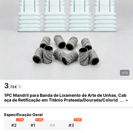
1/13
3
,72€
1PC Mandril para Banda de Lixamento de Arte de Unhas, Cab
eça de Retificação em Titânio Prateada/Dourada/Colorid
a, Ferramenta de Esfoliação para Manicure e Pedicure, pa
ra Remoção de Unhas e Remoção de Pele Morta
Especificação Geral
2 left
8 left
9 left
#2
#1
#4
#3