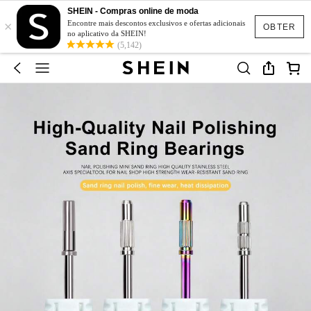
SHEIN - Compras online de moda
×
Encontre mais descontos exclusivos e ofertas adicionais
OBTER
no aplicativo da SHEIN!
(5,142)