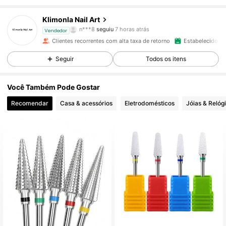
23K Seguidores
4,93
Klimonla Nail Art
n***8
seguiu
7 horas atrás
Vendedor
i***i
está a navegar
23K Seguidores
4,93
Clientes recorrentes com alta taxa de retorno
Estabelecido há
Seguir
Todos os itens
23K Seguidores
4,93
Você Também Pode Gostar
Recomendar
Casa & acessórios
Eletrodomésticos
Jóias & Relóg
23K Seguidores
4,93
23K Seguidores
4,93
23K Seguidores
4,93
23K Seguidores
4,93