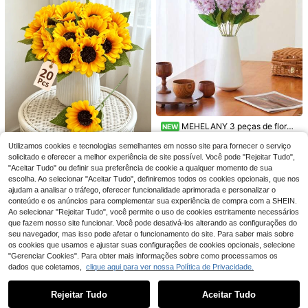
o 100cm/39.37in, Coroa de Folhas
13 Left
de Outono, Guirlanda de Folhas de
4
Outono Realista, Videira Pendente
,80€
de Folhas de Outono Realista, Adeq
uada para Decoração de Casa, Ceri
mónia de Casamento, Interior e Exte
rior, Quarto, Sala de Estar, Decoraçã
o de Parede de Casa de Banho
27/54/108/297 peças Mini Buquê d
e Flores Artificiais Realistas Tipo Gi
30 Left
psófila Roxa, Flores Artificiais, Plant
4
as de Interior, Folhagem Artificial, Gi
,12€
MEHELANY 3 peças de flores
NEW
rassol - Para Convites DIY de Chá d
artificiais de lavanda e espigão, ha
1 Left
e Bebé, Scrapbooking, Confecção
stes elegantes falsas para casame
Utilizamos cookies e tecnologias semelhantes em nosso site para fornecer o serviço
8
de Cartões - Utilizado para Anivers
nto, festa, decoração de casa, arra
,75€
solicitado e oferecer a melhor experiência de site possível. Você pode "Rejeitar Tudo",
ário, Natal, Confecção de Cartões d
njos florais DIY, buquê e centro de
"Aceitar Tudo" ou definir sua preferência de cookie a qualquer momento de sua
e Halloween, Artesanato, Embrulho
mesa estilo farmhouse
ArtiEleg 1/3/8/12/20 unidades de gi
escolha. Ao selecionar "Aceitar Tudo", definiremos todos os cookies opcionais, que nos
de Presentes, Acessórios de Cabel
rassóis artificiais de seda com caul
3
o, Decoração de Casamento, Coroa
ajudam a analisar o tráfego, oferecer funcionalidade aprimorada e personalizar o
,96€
e, decoração para casa, quarto, Pá
s, Flores de Mesa, Decoração de C
conteúdo e os anúncios para complementar sua experiência de compra com a SHEIN.
scoa, Dia das Mães, artesanato DI
asa Etc - Utilizado para Arte de Mol
Y, casamento, aniversário, Dia dos
Ao selecionar "Rejeitar Tudo", você permite o uso de cookies estritamente necessários
des de Resina, Natal, Regresso às A
Namorados.
que fazem nosso site funcionar. Você pode desativá-los alterando as configurações do
ulas, Decoração de Mesa de Banqu
18
seu navegador, mas isso pode afetar o funcionamento do site. Para saber mais sobre
ete de Casamento
os cookies que usamos e ajustar suas configurações de cookies opcionais, selecione
25/52/102/300 Peças, Flores Artific
"Gerenciar Cookies". Para obter mais informações sobre como processamos os
iais Brancas Mini Gypsophila Bab
4
dados que coletamos,
clique aqui para ver nossa Política de Privacidade.
,48€
y's Breath Marfim para Vaso, Casa
Mostrar artigos semelhantes em stock em '
1 unidade
'
Veja tudo
mento, Casa, Escritório, Festa, Jardi
m, Confecção de Cartões, Decoraç
Rejeitar Tudo
Aceitar Tudo
Desculpe, este produto está esgotado.
ão DIY