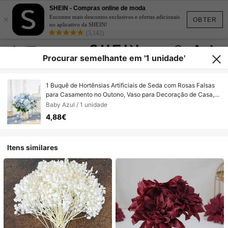
SHEIN - Compras online de moda
×
Encontre mais descontos exclusivos e ofertas adicionais
OBTER
no aplicativo da SHEIN!
(5,142)
Procurar semelhante em '1 unidade'
1 Buquê de Hortênsias Artificiais de Seda com Rosas Falsas
para Casamento no Outono, Vaso para Decoração de Casa,
Sala de Jantar, Quarto, Acessórios para Festas de Aniversário
Baby Azul / 1 unidade
e Jardins Externos.
4,88€
Itens similares