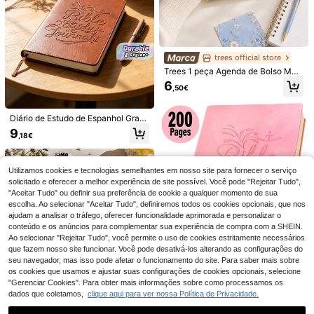
ercícios de ioga
trees official store
Trees 1 peça Agenda de Bolso Men
sal 2026-2027, 3.5*6.5 pol, Agenda
6
,50€
Mensal, Semanal e Diária com 24 V
Planeador/Calendário Mensal 2026
istas Mensais, Lembrete de Feriado
-2030 - Janeiro de 2026 a Dezemb
23 Left
s e Notas para Trabalho, Professor,
ro de 2030, Planeador Mensal de 5
Diário de Estudo de Espanhol Granr
Uso Pessoal e Volta às Aulas, Esse
6
Anos, Diário com Design de Capa c
,60€
outo - Material de Estudo Método
ncial Escolar, Acessórios de Secret
9
om Tema de Leitura, Planeamento d
,18€
S.O., Caderno de Igreja, Caderno de
ária de Escritório, Essenciais Univer
e Calendário Anual, Páginas de Índi
Devocional Diário, Diário de Oraçã
sitários
ce Mensal, Calendário de 60 Mese
o, Conjunto de Notas e Diário, Pres
1 peça Agenda Minimalista 2026-2
s, 5,5" X 8,3", 71 Folhas/142 Página
entes com Tema de Fé para Homen
028 Semanal & Mensal, Caderno de
11 Left
Utilizamos cookies e tecnologias semelhantes em nosso site para fornecer o serviço
s de Papel Grosso, Capa Elástica
s e Mulheres
Agenda Académica A5 com Espiral
solicitado e oferecer a melhor experiência de site possível. Você pode "Rejeitar Tudo",
6
24 Meses Semanal & Diário, Adequ
,57€
"Aceitar Tudo" ou definir sua preferência de cookie a qualquer momento de sua
ado para Trabalho & Eficiência de E
escolha. Ao selecionar "Aceitar Tudo", definiremos todos os cookies opcionais, que nos
scritório, Acessórios de Secretária,
ajudam a analisar o tráfego, oferecer funcionalidade aprimorada e personalizar o
Material Escolar, Presente de Dia d
o Pai para Universidade
conteúdo e os anúncios para complementar sua experiência de compra com a SHEIN.
Ao selecionar "Rejeitar Tudo", você permite o uso de cookies estritamente necessários
que fazem nosso site funcionar. Você pode desativá-los alterando as configurações do
Granrouto Caderno de Estudo Bíbli
seu navegador, mas isso pode afetar o funcionamento do site. Para saber mais sobre
co - Método SOAP, Material de Est
os cookies que usamos e ajustar suas configurações de cookies opcionais, selecione
9
,58€
-1%
9,68€
udo Bíblico, Caderno de Notas da I
"Gerenciar Cookies". Para obter mais informações sobre como processamos os
greja, Caderno de Devocional Diári
dados que coletamos,
clique aqui para ver nossa Política de Privacidade.
o, Diário de Oração, Kit de Anotaçõ
Guia de Pintura de 30 Dias - Dos F
1 peça Guia de Tarot - Guia para Ini
es e Diário, Presentes Religiosos B
undamentos às Instruções Passo a