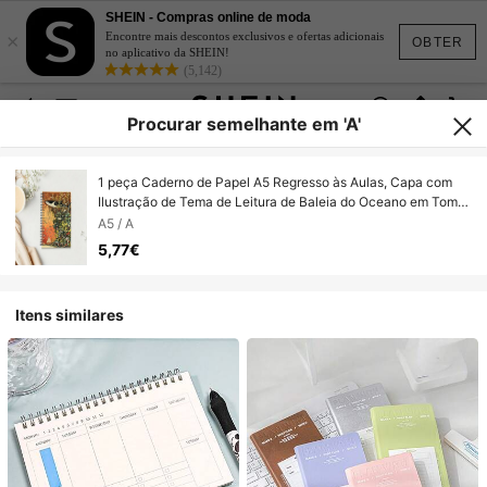
SHEIN - Compras online de moda
×
Encontre mais descontos exclusivos e ofertas adicionais
OBTER
no aplicativo da SHEIN!
(5,142)
Procurar semelhante em 'A'
1 peça Caderno de Papel A5 Regresso às Aulas, Capa com
Ilustração de Tema de Leitura de Baleia do Oceano em Tom
Castanho Vintage, Caderno com Encadernação em Espiral,
A5 / A
Adequado para a Época de Regresso às Aulas, Época de
5,77€
Abertura Escolar, Registo Diário, Check-in de Leitura, Material
Escolar
Itens similares