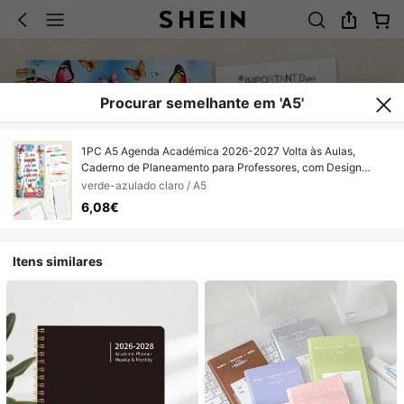
Procurar semelhante em 'A5'
1PC A5 Agenda Académica 2026-2027 Volta às Aulas,
Caderno de Planeamento para Professores, com Design
Floral e de Borboletas Italiano, com Flores e Borboletas em
verde-azulado claro / A5
Aguarela de Cores Vivas, Fundo Azul-Verde Claro, Adequado
6,08€
para Material Escolar e de Escritório
Itens similares