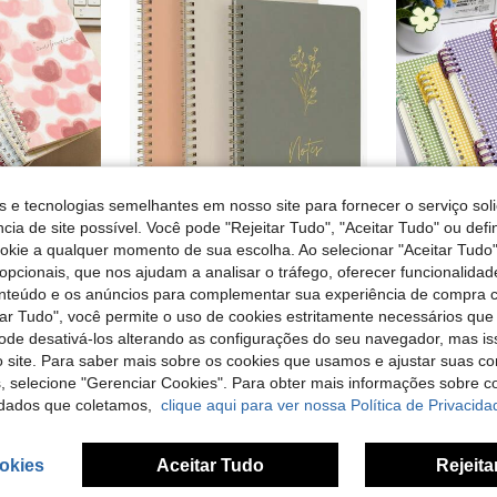
s e tecnologias semelhantes em nosso site para fornecer o serviço soli
cia de site possível. Você pode "Rejeitar Tudo", "Aceitar Tudo" ou defi
ookie a qualquer momento de sua escolha. Ao selecionar "Aceitar Tudo"
4 peças/pacote Caderno A5 com espiral, 60 páginas, série floral de desenhos animados fofos, caderno com linhas, 4 estilos, material escolar, volta às aulas
1 peça Caderno Espiral Estético para Mulheres - Diário/Bloco de Notas Fofo com Riscas Universitárias 8"X5.8" com Bolso Grande e Páginas Pautadas - Organizador Perfeito para Trabalho ou Escola, Material Escolar, Volta às Aulas
opcionais, que nos ajudam a analisar o tráfego, oferecer funcionalida
36 Left
onteúdo e os anúncios para complementar sua experiência de compra
7,48€
tar Tudo", você permite o uso de cookies estritamente necessários que
6,51€
pode desativá-los alterando as configurações do seu navegador, mas is
 site. Para saber mais sobre os cookies que usamos e ajustar suas co
s, selecione "Gerenciar Cookies". Para obter mais informações sobre 
dados que coletamos,
clique aqui para ver nossa Política de Privacida
okies
Aceitar Tudo
Rejeita