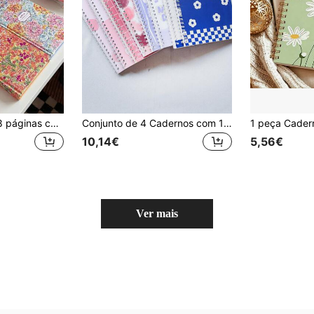
Caderno A5 de 128 páginas com capa dura e padrão floral colorido, inclui páginas interiores coloridas, diário, planeador, diário estético altamente atrativo, estilo vintage, The Plan, caderno portátil, diário de viagem, presente perfeito, escritório, escola, presente para mulher, época de regresso às aulas
Conjunto de 4 Cadernos com 1 Caderno Espiral A5 e 3 Cadernos, 60 Folhas Cada, Páginas Pautadas, para Uso Escolar e de Escritório, Material Escolar, Regresso às Aulas
10,14€
5,56€
Ver mais