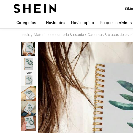
Bikin
Use up 
Categorias
Novidades
Navio rápido
Roupas femininas
Início
Material de escritório & escola
Cadernos & blocos de escri
/
/