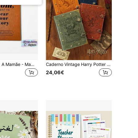
Presente Para A Mamãe - Mamãe, Quero Conhecer A História Da Sua Vida: Capa Dura, Presente De Aniversário Para O Dia Das Mães. Ouça As Histórias Da Mamãe, Papel De 100 G/M². Um Diário Guiado Para A Mãe Compartilhar Sua Vida E Seu Amor.
Caderno Vintage Harry Potter Four Colleges, Diário com Leão, Cobra e Texugo em Relevo, Diário de Capa Dura com Fivela de Rebite Metálico, Presente Ideal de Aniversário e Natal para Fãs de Harry Potter
24,06€