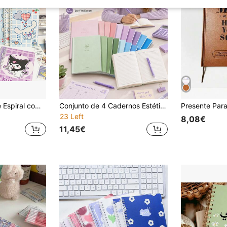
1 peça Caderno de Espiral com Personagem Fofo, Diário de Papel Pautado Grande, Bloco de Notas de Desenho Animado Fofo, Caderno de Diário Pautado, Caderno Pautado de Anime de Desenho Animado Fofo, Para Notas Diárias, Presente de Papelaria Escolar, Suprimentos de Escrita e Planeamento para Escritório e Escola. Material Escolar
Conjunto de 4 Cadernos Estéticos com Gradiente e Costura, 16K Grande, Capa Mole, Pautado, Papel Grosso Antimancha, Encadernação Costurada com Abertura Plana a 180°, Papelaria Fofa para Estudantes, Adequado para Alunos do Ensino Secundário e do Ensino Médio, Material de Escritório
23 Left
8,08€
11,45€