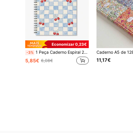
Economizar 0,23€
1 Peça Caderno Espiral 2D com Forro Xadrez de Cereja, Adequado para Estudantes, Escritório, Sala de Aula, Notas de Reunião, Escrita Portátil, Presente Ideal de Regresso às Aulas, Material Escolar
-3%
11,17€
5,85€
6,08€