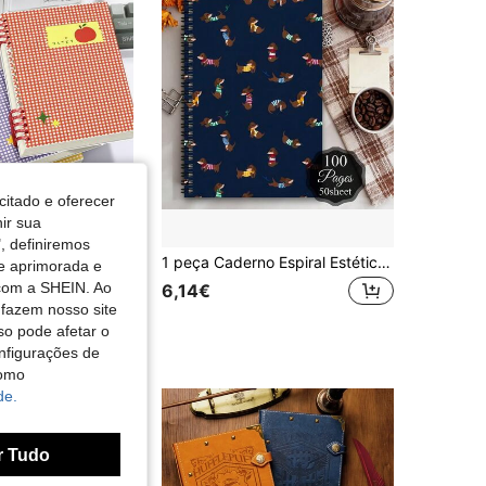
citado e oferecer
nir sua
, definiremos
Caderno A5 de folhas soltas com 60 folhas/120 páginas, pautado, com padrão fofo de maçã/cereja, planeador, bloco de notas, caderno de esboços, diário destacável, material escolar para estudante, presente de volta às aulas, material escolar
1 peça Caderno Espiral Estético Dachshund Diário de Viagem, Blocos de Notas de Aprendizagem para Cães, Planeador Engraçado para Amantes de Dachshund para Escola e Escritório, Organizador Pessoal Fofo de Dachshund, Presentes para Amigos e Família, Presentes de Festa de Aniversário, Material Escolar
de aprimorada e
 com a SHEIN. Ao
6,14€
 fazem nosso site
so pode afetar o
nfigurações de
como
de.
r Tudo