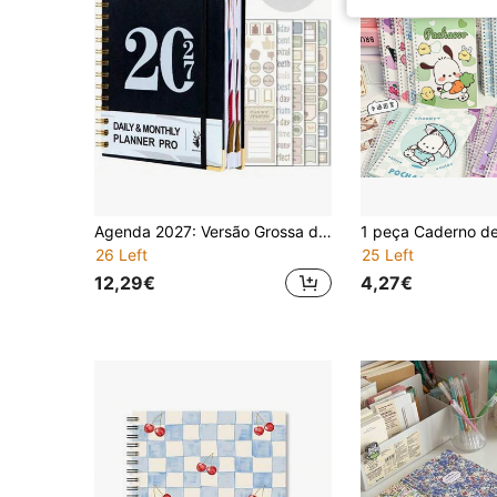
Agenda 2027: Versão Grossa de 320 Páginas, Acompanha 5 Autocolantes Divertidos, Caderno, Agenda Escolar e de Escritório, Manual, Adequada para Estudantes e Uso Pessoal, Artigos de Escritório, Agenda com Encadernação em Espiral, Acompanhamento de Metas Anuais, Planeamento Eficiente, Gestão de Tempo Abrangente e Sistema Estruturado de Gestão de Tarefas
26 Left
25 Left
12,29€
4,27€