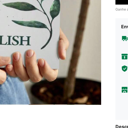
Ganhe 
En
Descr