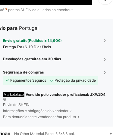
até
7
pontos SHEIN calculados no checkout.
vio para
Portugal
Envio gratuito(Pedidos ≥ 14,90€)
Entrega Est.:
6-10 Dias Úteis
Devoluções gratuitas em 30 dias
Segurança de compras
Pagamentos Seguros
Proteção da privacidade
Vendido pelo vendedor profissional: JXWJD4
Marketplace
Envio de SHEIN
Informações e obrigações do vendedor
Para denunciar este vendedor e/ou produto
ição
No Other Material,Papel,5,5*8,3 pol.