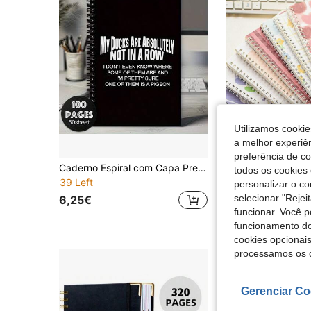
Utilizamos cookie
a melhor experiên
preferência de c
Caderno Espiral com Capa Preta Estilo Boémio e Linhas Horizontais, Impresso com "My Ducks Are Definitely Not In A Row", Adequado para Planeamento Pessoal e Registo de Vida, Presente Ideal para Amigos, Família ou Entes Queridos, Material Escolar
todos os cookies 
39 Left
8 Left
personalizar o c
selecionar "Rejei
6,25€
10,24€
funcionar. Você 
funcionamento do
cookies opcionai
processamos os 
Gerenciar Co