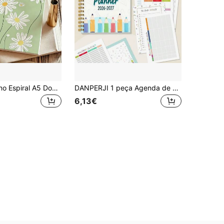
1 peça Caderno Espiral A5 Dourado em Língua Árabe, Capa Floral com Margaridas Brancas em Verde Claro Suave, Diário de Disciplina "Minha Língua" em Árabe, Encadernação em Espiral de Arame, Caderno Espiral para Prática de Escrita de Vocabulário Árabe para Estudantes Árabes, Material Escolar de Estudo
DANPERJI 1 peça Agenda de Professor 2026-2027 com Design de Ilustração Educativa 5,5x8,3 pol. e Design de Ilustração de Riscas de Lápis, Caderno de Horário de Professor para Planeamento de Aulas/Gestão de Sala de Aula/Plano de Ensino, Material Escolar
6,13€