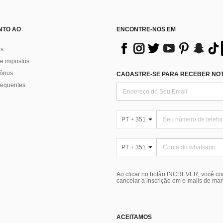
NTO AO
ENCONTRE-NOS EM
os
e impostos
bônus
CADASTRE-SE PARA RECEBER NOTÍ
requentes
PT + 351
PT + 351
Ao clicar no botão INCREVER, você c
cancelar a inscrição em e-mails de ma
ACEITAMOS