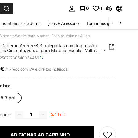
0
0
ar. Press Enter to select.
as íntimas e de dormir
Joias E Acessórios
Tamanhos grandes
Sapa
nzento/Verde, para Material Escolar, Volta às Aulas
 Caderno A5 5.5*8.3 polegadas com Impressão
lês Cinzento/Verde, para Material Escolar, Volta às
s25071730540034466
2€
ICE AND AVAILABILITY
Preço com IVA e direitos incluídos
nho:
8,3 pol.
idade:
1 Left
ADICIONAR AO CARRINHO