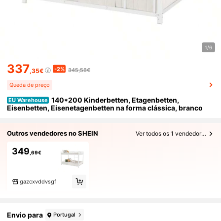
1/6
337
-2%
345,58€
,35€
Queda de preço
140*200 Kinderbetten, Etagenbetten,
EU Warehouse
Eisenbetten, Eisenetagenbetten na forma clássica, branco
Outros vendedores no SHEIN
Ver todos os 1 vendedores
349
,69€
gazcxvddvsgf
Envio para
Portugal