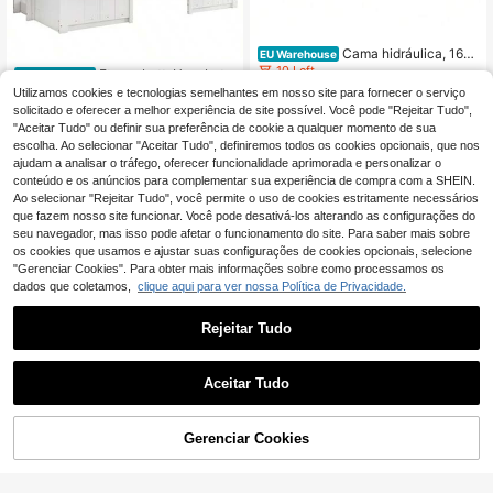
Cama hidráulica, 160
EU Warehouse
x 200 cm, revestida em veludo beg
10 Left
Etagenbett, Hausbett,
EU Warehouse
e, cama de casal, cabeceira e pesei
mit Treppe, mit Fallschutz und Gitte
5 Left
Utilizamos cookies e tecnologias semelhantes em nosso site para fornecer o serviço
359
ra com debrum dourado, design exc
,66€
r, Kinderbett mit Fenster, Frei gestalt
solicitado e oferecer a melhor experiência de site possível. Você pode "Rejeitar Tudo",
lusivo.
501
etes Unterbett, Rahmen aus Kiefer,
,37€
-10%
557,08€
"Aceitar Tudo" ou definir sua preferência de cookie a qualquer momento de sua
Kiefer+MDF, Branco, 90x200cm
escolha. Ao selecionar "Aceitar Tudo", definiremos todos os cookies opcionais, que nos
ajudam a analisar o tráfego, oferecer funcionalidade aprimorada e personalizar o
conteúdo e os anúncios para complementar sua experiência de compra com a SHEIN.
Ao selecionar "Rejeitar Tudo", você permite o uso de cookies estritamente necessários
que fazem nosso site funcionar. Você pode desativá-los alterando as configurações do
seu navegador, mas isso pode afetar o funcionamento do site. Para saber mais sobre
os cookies que usamos e ajustar suas configurações de cookies opcionais, selecione
"Gerenciar Cookies". Para obter mais informações sobre como processamos os
dados que coletamos,
clique aqui para ver nossa Política de Privacidade.
Rejeitar Tudo
Cama estofada de 14
Aceitar Tudo
EU Warehouse
0 x 190 cm, cama juvenil, cama de
5 Left
Beliche, 90x200cm +
EU Warehouse
casal com encosto acolchoado, ca
140x200cm, com escada e grade d
408
344
ma plana com estrutura estofada, e
,36€
-3%
423,30€
,93€
e proteção, estilo simples, sem colc
ADICIONAR AO
Gerenciar Cookies
COMPRE AGORA
strutura da cama revestida em velu
hão, branco
CARRINHO
do bege (colchão não incluído).