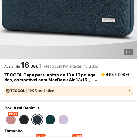
1/11
16
,08€
Preço com IVA e taxas incluídos
Apartir de
TECOOL Capa para laptop de 13 a 16 polega
4,94
(
1000+
)
das, compatível com MacBook Air 13/15
M1/M2 (2012-2023), 13" Neo (2026), Pr
o 13/14/15/16 (2010-2022), Chromebook de
TECOOL
100% autêntico
14 a 15,6" e laptops Surface, resistente a imp
actos e à água, com alça.
Cor: Azul Denim
Tamanho
12 left
11 left