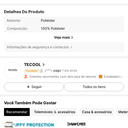
Detalhes Do Produto
Material:
Poliéster
Composição:
100% Poliéster
Veja mais
Informações de segurança e contactos
TECOOL
1.5K Seguidores
4,93
j***s
pago
1 dia atrás
Vendedor
G***.
seguiu
1 dia atrás
Clientes recorrentes com alta taxa de retorno
Estabelecido há
1.5K Seguidores
4,93
Seguir
Todos os itens
Você Também Pode Gostar
1.5K Seguidores
4,93
Recomendar
Telemóveis ＆ acessórios
Casa & acessórios
Materi
1.5K Seguidores
4,93