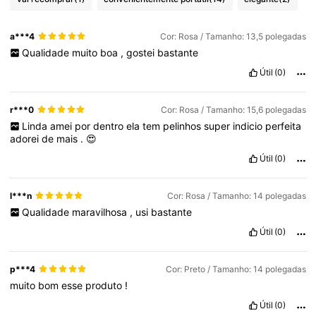
a***4
Cor: Rosa / Tamanho: 13,5 polegadas
Qualidade
muito
boa
,
gostei
bastante
Útil
(0)
r***0
Cor: Rosa / Tamanho: 15,6 polegadas
Linda
amei
por
dentro
ela
tem
pelinhos
super
indicio
perfeita
adorei
de
mais
.
😍
Útil
(0)
l***n
Cor: Rosa / Tamanho: 14 polegadas
Qualidade
maravilhosa
,
usi
bastante
Útil
(0)
p***4
Cor: Preto / Tamanho: 14 polegadas
muito
bom
esse
produto
!
Útil
(0)