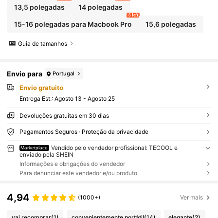
13,5 polegadas
14 polegadas
8 left
15-16 polegadas para Macbook Pro
15,6 polegadas
Guia de tamanhos
Envio para
Portugal
Envio gratuito
Entrega Est.:
Agosto 13 - Agosto 25
Devoluções gratuitas em 30 dias
Pagamentos Seguros · Proteção da privacidade
Vendido pelo vendedor profissional: TECOOL e
Marketplace
enviado pela SHEIN
Informações e obrigações do vendedor
Para denunciar este vendedor e/ou produto
4,94
(1000+)
Ver mais
vai recomprar
(1)
convenientemente portátil
(14)
elegante
(2)