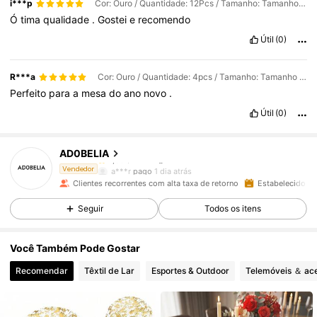
i***p
Cor: Ouro / Quantidade: 12Pcs / Tamanho: Tamanho Único
Ó
tima
qualidade
.
Gostei
e
recomendo
Útil
(0)
R***a
Cor: Ouro / Quantidade: 4pcs / Tamanho: Tamanho Único
Perfeito
para
a
mesa
do
ano
novo
.
1.6K Seguidores
4,85
Útil
(0)
AD0BELIA
1.6K Seguidores
4,85
a***r
pago
1 dia atrás
Vendedor
Clientes recorrentes com alta taxa de retorno
Estabelecido há
1.6K Seguidores
4,85
Seguir
Todos os itens
Você Também Pode Gostar
1.6K Seguidores
4,85
Recomendar
Têxtil de Lar
Esportes & Outdoor
Telemóveis ＆ ace
1.6K Seguidores
4,85