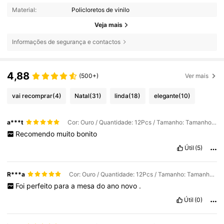
Material:
Policloretos de vinilo
Veja mais
Informações de segurança e contactos
4,88
(500+)
Ver mais
vai recomprar
(4)
Natal
(31)
linda
(18)
elegante
(10)
a***t
Cor: Ouro / Quantidade: 12Pcs / Tamanho: Tamanho Único
Recomendo
muito
bonito
Útil
(5)
R***a
Cor: Ouro / Quantidade: 12Pcs / Tamanho: Tamanho Único
Foi
perfeito
para
a
mesa
do
ano
novo
.
Útil
(0)