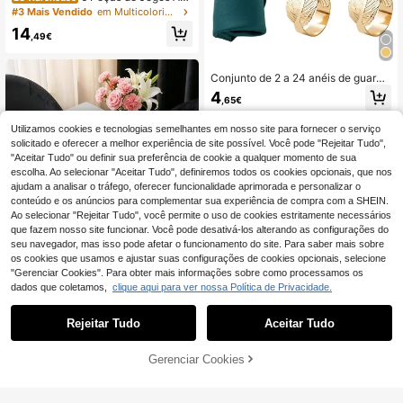
ericanos Redondos Trançados - Per
#3 Mais Vendido
em Multicolorido Colchões
feitos para Estilo Boémio de Refeiçõ
14
es | Ideais para Restaurantes, Festa
,49€
s, Casamentos, Decoração de Cas
a, Decorações de Natal, Jogos Ame
ricanos de Cesto Rústico, Tapetes d
Conjunto de 2 a 24 anéis de guarda
e Chá de Jardim Chinês, Jogos Am
napo em formato de folha metálica
4
ericanos e Tapetes de Mesa de Chá
,65€
dourada, porta-guardanapos brilha
para Taças e Pratos Redondos, Tap
ntes para mesas elegantes, adequa
etes de Cozinha, Adequados para R
dos para Natal, Páscoa, casamento,
Utilizamos cookies e tecnologias semelhantes em nosso site para fornecer o serviço
estaurantes, Cozinhas e Piqueniqu
festa e presente criativo de Natal.
solicitado e oferecer a melhor experiência de site possível. Você pode "Rejeitar Tudo",
es ao Ar Livre
"Aceitar Tudo" ou definir sua preferência de cookie a qualquer momento de sua
escolha. Ao selecionar "Aceitar Tudo", definiremos todos os cookies opcionais, que nos
ajudam a analisar o tráfego, oferecer funcionalidade aprimorada e personalizar o
conteúdo e os anúncios para complementar sua experiência de compra com a SHEIN.
Ao selecionar "Rejeitar Tudo", você permite o uso de cookies estritamente necessários
que fazem nosso site funcionar. Você pode desativá-los alterando as configurações do
seu navegador, mas isso pode afetar o funcionamento do site. Para saber mais sobre
os cookies que usamos e ajustar suas configurações de cookies opcionais, selecione
"Gerenciar Cookies". Para obter mais informações sobre como processamos os
dados que coletamos,
clique aqui para ver nossa Política de Privacidade.
Rejeitar Tudo
Aceitar Tudo
12 peças de jogos americanos redo
ndos de 15 polegadas com folha de
#1 Mais Vendido
em Pvc Colchões
ouro, material PVC, processo de fol
Gerenciar Cookies
ADICIONAR AO CARRINHO
4
ha de ouro, belos jogos americanos
,04€
com vaso de lótus, jogos americano
s de xícara de café com folha de ou
50 peças anéis de guardanapo de