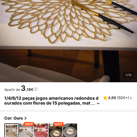
1/15
3
,18€
Apartir de
1/4/6/12 peças jogos americanos redondos d
4,88
(
500+
)
ourados com flores de 15 polegadas, mat
erial PVC, porta-copos redondos vazado
s com flores de 3,94 polegadas, laváveis e fác
eis de limpar, antiderrapantes e resistentes a
Cor: Ouro
o calor, adequados para decoração de mesa, f
estas, casamentos, Natal, Halloween e Ação d
e Graças