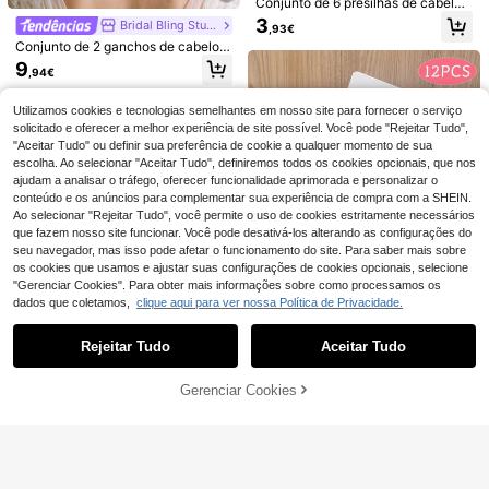
Conjunto de 6 presilhas de cabelo
4
,04€
abelo e Artesanato, Clipes Jacaré P
multicoloridas premium com flores
3
Bridal Bling Studio
1/3 peças Clipes de cabelo em form
,93€
lanos Prateados a Granel, Suprimen
de tule, cristais e pérolas. Acessóri
a de U franceses para mulheres, ma
tos DIY para Confecção de Acessór
Conjunto de 2 ganchos de cabelo e
39 Left
os de cabelo delicados e charmoso
terial de acetato adequado para ca
ios
legantes com flor de cristal, acessó
s, perfeitos para meninas.
9
3
,94€
belo grosso, palitos de cabelo vinta
,38€
3,40€
rios de cabelo para noiva e casame
ge com padrão de casco de tartaru
nto, ganchos de cabelo para festa
ga para coque, conjunto de acessór
e baile
Utilizamos cookies e tecnologias semelhantes em nosso site para fornecer o serviço
ios de cabelo minimalista e elegant
solicitado e oferecer a melhor experiência de site possível. Você pode "Rejeitar Tudo",
e
"Aceitar Tudo" ou definir sua preferência de cookie a qualquer momento de sua
escolha. Ao selecionar "Aceitar Tudo", definiremos todos os cookies opcionais, que nos
ajudam a analisar o tráfego, oferecer funcionalidade aprimorada e personalizar o
conteúdo e os anúncios para complementar sua experiência de compra com a SHEIN.
Ao selecionar "Rejeitar Tudo", você permite o uso de cookies estritamente necessários
que fazem nosso site funcionar. Você pode desativá-los alterando as configurações do
seu navegador, mas isso pode afetar o funcionamento do site. Para saber mais sobre
os cookies que usamos e ajustar suas configurações de cookies opcionais, selecione
"Gerenciar Cookies". Para obter mais informações sobre como processamos os
dados que coletamos,
clique aqui para ver nossa Política de Privacidade.
Mostrar artigos semelhantes em stock em '
Tamanho Único
'
Veja tudo
5
Rejeitar Tudo
Aceitar Tudo
4
Desculpe, este produto está esgotado.
Party Accessories
Conjunto de 12 Presilhas de Cabelo
Acessório de Cabelo com Corr
Coloridas com Laço, Acessórios Ve
Gerenciar Cookies
NEW
ESGOTADO
4
,02€
-1%
4,08€
4
ente de Moda Boémia, Acessório de
rsáteis e Casuais para Adolescente
3
,78€
2 Presilhas de Cabelo com Laço e
Joalharia Brilhante para Mulher, Ad
s, Ótima Opção de Presente
Conjunto de 9 elásticos de cabelo e
Estampa de Sorvete para Adolesce
equado para Banquete, Festa e Dan
4
,18€
spiral pretos, simples e discretos - i
ntes - Estilo Crocodilo - Decoração
32 Left
ça
deais para uso diário feminino, ocas
de Cabelo
3
iões casuais, Dia dos Namorados, a
,54€