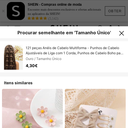
SHEIN - Compras online de moda
×
Encontre mais descontos exclusivos e ofertas adicionais
OBTER
no aplicativo da SHEIN!
(5,142)
Procurar semelhante em 'Tamanho Único'
121 peças Anéis de Cabelo Multiforma - Punhos de Cabelo
Ajustáveis de Liga com 1 Corda, Punhos de Cabelo Boho para
Dreadlocks de Homens & Mulheres, Clipes para Cabelo,
Ouro / Tamanho Único
Clipes de Garra
4,30€
Itens similares