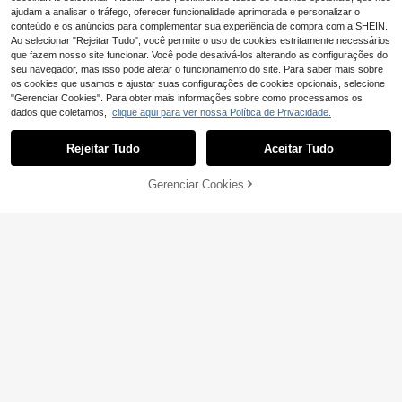
ajudam a analisar o tráfego, oferecer funcionalidade aprimorada e personalizar o
conteúdo e os anúncios para complementar sua experiência de compra com a SHEIN.
Ao selecionar "Rejeitar Tudo", você permite o uso de cookies estritamente necessários
que fazem nosso site funcionar. Você pode desativá-los alterando as configurações do
seu navegador, mas isso pode afetar o funcionamento do site. Para saber mais sobre
os cookies que usamos e ajustar suas configurações de cookies opcionais, selecione
"Gerenciar Cookies". Para obter mais informações sobre como processamos os
dados que coletamos,
clique aqui para ver nossa Política de Privacidade.
Mostrar artigos semelhantes em stock
2
13
7
,98€
,36€
,39€
13,49€
7,44€
Rejeitar Tudo
Aceitar Tudo
Desculpe, este produto está esgotado.
Mouse pad com texto personalizad
13
o, 1 peça, mouse pad personalizado
,14€
com nome, nome da empresa perso
Gerenciar Cookies
ESGOTADO
nalizado, mouse pad de couro com
texto personalizado, adequado para
uso em escritório, publicidade, trab
Conjunto de 4 canetas marca-texto
alho em computador, jogos, present
fluorescentes em 12 cores, canetas
33 Left
e corporativo de aniversário, presen
em gel fluorescentes, marcadores d
6
,04€
te de Dia dos Namorados, Natal, Aç
e ponta chanfrada, marcadores ros
ão de Graças, presente de Dia dos
a fofos, material escolar e de escrit
Pais/Mães, presentes ideais exclusi
ório, canetas para desenho com po
vos para ela, namorado, namorada,
nta larga e brilhante, artigos de pap
pai, família, mãe, amigos
elaria para estudantes
4
5
3
,06€
,23€
,55€
4,16€
5,28€
-2%