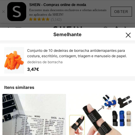
SHEIN - Compras online de moda
×
Encontre mais descontos exclusivos e ofertas adicionais
OBTER
no aplicativo da SHEIN!
(5,142)
Semelhante
Conjunto de 10 dedeiras de borracha antiderrapantes para
costura, escritório, contagem, triagem e manuseio de papel.
dedeiras de borracha
3,47€
Itens similares