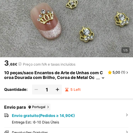
1/5
3
,68€
Preço com IVA e taxas incluídos
10 peças/saco Encantos de Arte de Unhas com C
5,00
(
1
)
oroa Dourada com Brilho, Coroa de Metal Oc
a em Forma de Anel, Adequado para Decoraç
ão de Unhas, Suprimentos de Arte de Unhas
Quantidade:
5 Left
Envio para
Portugal
Envio gratuito(Pedidos ≥ 14,90€)
Entrega Est.:
6-10 Dias Úteis
Devoluções Gratuitas