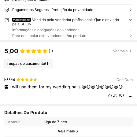
Pagamentos Seguros · Proteção da privacidade
Vendido pelo vendedor profissional: Yjun e enviado
Marketplace
pela SHEIN
Informações e obrigações do vendedor
Para denunciar este vendedor e/ou produto
5,00
(1)
Ver mais
roupas de casamento
(1)
h***4
Cor: Ouro
I
will
use
them
for
my
wedding
nails
😍😍😍😍😍😍😍😍😍
Útil
(0)
Detalhes Do Produto
Material:
Liga de Zinco
Veja mais