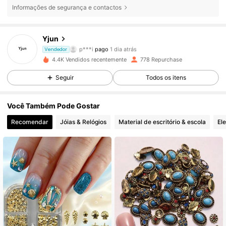
Informações de segurança e contactos
52 Seguidores
4,92
Yjun
p***i
pago
1 dia atrás
l***7
seguiu
1 dia atrás
Vendedor
52 Seguidores
4,92
4.4K Vendidos recentemente
778 Repurchase
Seguir
Todos os itens
52 Seguidores
4,92
Você Também Pode Gostar
52 Seguidores
4,92
Recomendar
Jóias & Relógios
Material de escritório & escola
El
52 Seguidores
4,92
52 Seguidores
4,92
52 Seguidores
4,92