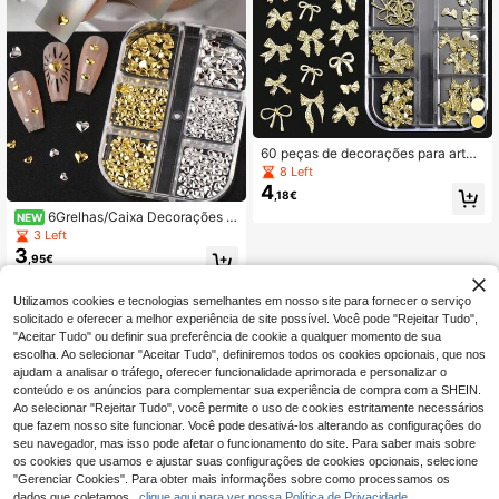
60 peças de decorações para arte
de unhas com laço de strass brilhan
8 Left
te dourado e prateado, charms 3D d
4
,18€
e liga para unhas, estilo rapariga ap
aixonada, estilo princesa, estilo fad
6Grelhas/Caixa Decorações d
NEW
a, decoração de laço grande, acess
e Unhas em Metal 3D com Coraçã
3 Left
órios de decoração artística DIY, art
o, Luxuosos, Dourado e Prata, em F
3
,95€
esanato feito à mão, decoração fof
orma de Coração, Tachas para Arte
a de pedras preciosas para unhas
de Unhas de Casamento, Estilo Jap
onês Fofo, DIY, Dia dos Namorados/
Utilizamos cookies e tecnologias semelhantes em nosso site para fornecer o serviço
Feriados, Pedras para Unhas para C
solicitado e oferecer a melhor experiência de site possível. Você pode "Rejeitar Tudo",
asa/Salão
"Aceitar Tudo" ou definir sua preferência de cookie a qualquer momento de sua
escolha. Ao selecionar "Aceitar Tudo", definiremos todos os cookies opcionais, que nos
ajudam a analisar o tráfego, oferecer funcionalidade aprimorada e personalizar o
conteúdo e os anúncios para complementar sua experiência de compra com a SHEIN.
Ao selecionar "Rejeitar Tudo", você permite o uso de cookies estritamente necessários
que fazem nosso site funcionar. Você pode desativá-los alterando as configurações do
seu navegador, mas isso pode afetar o funcionamento do site. Para saber mais sobre
os cookies que usamos e ajustar suas configurações de cookies opcionais, selecione
"Gerenciar Cookies". Para obter mais informações sobre como processamos os
dados que coletamos,
clique aqui para ver nossa Política de Privacidade.