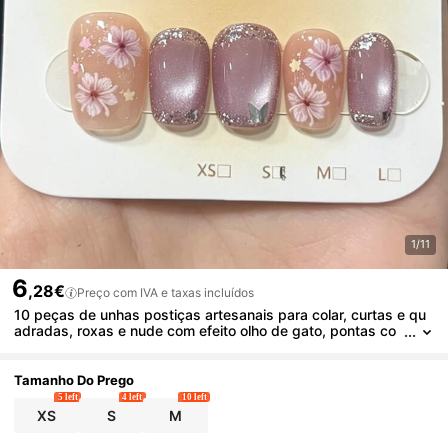
1/11
6
,28€
Preço com IVA e taxas incluídos
10 peças de unhas postiças artesanais para colar, curtas e qu
adradas, roxas e nude com efeito olho de gato, pontas co
m glitter e design floral pintado à mão, unhas postiças brilh
antes, reutilizáveis para mulheres
Tamanho Do Prego
5 left
4 left
10 left
XS
S
M