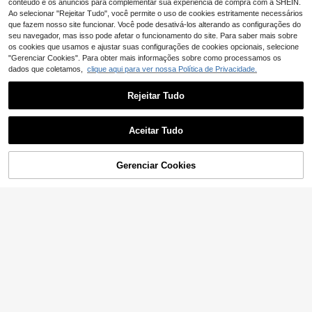
desivos para festas, adesivos de ge
conteúdo e os anúncios para complementar sua experiência de compra com a SHEIN.
curtas, formato amêndoa, adequad
l 3D, adesivos olho de gato, adesivo
Ao selecionar "Rejeitar Tudo", você permite o uso de cookies estritamente necessários
as para festa, dança e uso diário
s pintados à mão, adesivos geométr
que fazem nosso site funcionar. Você pode desativá-los alterando as configurações do
icos lineares, conjunto de adesivos
seu navegador, mas isso pode afetar o funcionamento do site. Para saber mais sobre
para unhas, inclui ferramentas para
os cookies que usamos e ajustar suas configurações de cookies opcionais, selecione
nail art, unhas postiças feitas à mã
"Gerenciar Cookies". Para obter mais informações sobre como processamos os
o.
dados que coletamos,
clique aqui para ver nossa Política de Privacidade.
Rejeitar Tudo
Aceitar Tudo
29
Gerenciar Cookies
ADICIONAR AO CARRINHO
Spring Gallery
10 unhas postiças artesanais estilo
Estilo punk branco chique, detalhes
doce, conjunto de arte de unhas em
requintados, apresentação branca s
16 Left
5
,48€
polygel, nuvem, laço, riscas, bolinh
ofisticada, vibe punk de comprimen
8
as, azul, amarelo e rosa, estilo vibra
to médio, nail art para usar, unhas p
,37€
nte, inclui ferramentas para unhas,
ostiças removíveis feitas à mão.
3 tamanhos disponíveis, quadradas,
quadradas curtas, formato amendo
ado, adequadas para festa, dança,
uso diário