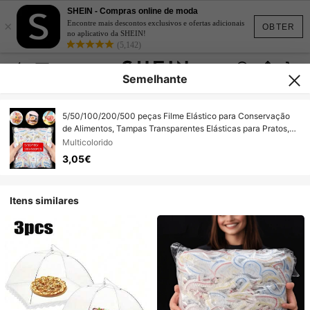
SHEIN - Compras online de moda
×
Encontre mais descontos exclusivos e ofertas adicionais
OBTER
no aplicativo da SHEIN!
(5,142)
Semelhante
5/50/100/200/500 peças Filme Elástico para Conservação
de Alimentos, Tampas Transparentes Elásticas para Pratos,
Reutilizáveis, Multifuncionais, Inodoras, Película de Alimentos
Multicolorido
para Cozinha, À Prova de Poeira e Insetos, Adequadas para
3,05€
Casa, Restaurante, Piquenique, Compatíveis com Todos os
Tamanhos de Pratos, Essencial para Piquenique
Itens similares