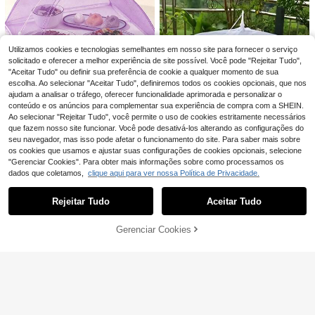
,95€
Antipoeira para Pão, Adequadas par
(1000+)
Detritos e Moscas, Mosquitos se A
multiusos, capas descartáveis para
a Padaria e Casa, 3 Opções de Tam
proximem dos Alimentos, Adequada
sapatos, película aderente de cozin
2
anho, para Exterior, Campismo e Re
,95€
2,97€
para Cozinha, Sala de Jantar e Reu
ha reforçada, capas de preservaçã
gresso às Aulas, Capas Elásticas pa
niões, Piqueniques, Capa de Mesa
o de alimentos para frigorífico domé
ra Taças
Anti-Mosquitos, Capa de Mesa par
stico, capas elásticas extensíveis, u
Utilizamos cookies e tecnologias semelhantes em nosso site para fornecer o serviço
a Casa, Capa de Alimentos Dobráv
so diário
solicitado e oferecer a melhor experiência de site possível. Você pode "Rejeitar Tudo",
el Grande, Rede Anti-Moscas para
"Aceitar Tudo" ou definir sua preferência de cookie a qualquer momento de sua
Cozinha e Acampamento ao Ar Livr
escolha. Ao selecionar "Aceitar Tudo", definiremos todos os cookies opcionais, que nos
e, Capa de Alimentos, Capa de Veg
ajudam a analisar o tráfego, oferecer funcionalidade aprimorada e personalizar o
etais para Casa, Capa de Mesa, Ca
conteúdo e os anúncios para complementar sua experiência de compra com a SHEIN.
pa de Vegetais Dobrável, Capa de
Alimentos para Mesa de Casa, Red
Ao selecionar "Rejeitar Tudo", você permite o uso de cookies estritamente necessários
Economizar 0,05€
e Anti-Moscas
que fazem nosso site funcionar. Você pode desativá-los alterando as configurações do
seu navegador, mas isso pode afetar o funcionamento do site. Para saber mais sobre
1 capa de malha para alimentos, ar
os cookies que usamos e ajustar suas configurações de cookies opcionais, selecione
mazenamento dobrável, adequada
4
,23€
-1%
4,28€
para mesa de família, festas, evita
"Gerenciar Cookies". Para obter mais informações sobre como processamos os
picadas de insetos, altamente atrae
dados que coletamos,
clique aqui para ver nossa Política de Privacidade.
Mostrar artigos semelhantes em stock
Veja tudo
1 unidade de capa de malha dobráv
50 peças de capas elásticas multifu
nte e com alto custo-benefício
el branca para alimentos, protetor a
ncionais de vários tamanhos para e
4
4
,87€
-3%
5,04€
,13€
nti-moscas para vegetais, tenda do
nvolver alimentos, para taças, copo
Rejeitar Tudo
Aceitar Tudo
Desculpe, este produto está esgotado.
brável para mesa, tamanho grande
s, utensílios de cozinha e ferrament
para uso em camping e cozinha ao
as de serviço de alimentação
6
ar livre.
Gerenciar Cookies
ESGOTADO
Economizar 0,03€
100/50/1 peça Filme Plástico Verm
elho com Elástico Autosselante, Ad
2
,95€
-1%
2,98€
equado para Cobrir Taças e Pratos,
Mantém as Sobras Frescas, Tampa
s Alimentares Domésticas, Acessóri
os de Cozinha, Toucas de Banho, E