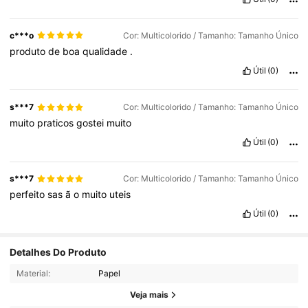
c***o
Cor: Multicolorido / Tamanho: Tamanho Único
produto
de
boa
qualidade
.
Útil
(0)
s***7
Cor: Multicolorido / Tamanho: Tamanho Único
muito
praticos
gostei
muito
Útil
(0)
s***7
Cor: Multicolorido / Tamanho: Tamanho Único
perfeito
sas
ã
o
muito
uteis
Útil
(0)
Detalhes Do Produto
Material:
Papel
Veja mais