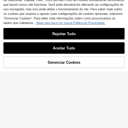
Ao selecionar "Rejeitar Tudo", você permite o uso de cookies estritamente necessários
que fazem nosso site funcionar. Você pode desativá-los alterando as configurações do
seu navegador, mas isso pode afetar o funcionamento do site. Para saber mais sobre
os cookies que usamos e ajustar suas configurações de cookies opcionais, selecione
"Gerenciar Cookies". Para obter mais informações sobre como processamos os
dados que coletamos,
clique aqui para ver nossa Política de Privacidade.
Rejeitar Tudo
Aceitar Tudo
Gerenciar Cookies
ADICIONAR AO CARRINHO