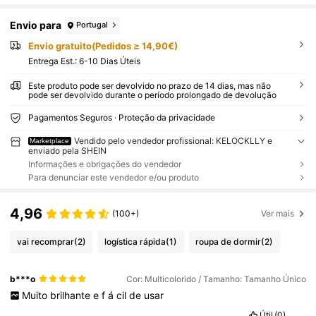
Envio para
Portugal
Envio gratuito(Pedidos ≥ 14,90€)
Entrega Est.:
6-10 Dias Úteis
Este produto pode ser devolvido no prazo de 14 dias, mas não
pode ser devolvido durante o período prolongado de devolução
Pagamentos Seguros · Proteção da privacidade
Vendido pelo vendedor profissional: KELOCKLLY e
Marketplace
enviado pela SHEIN
Informações e obrigações do vendedor
Para denunciar este vendedor e/ou produto
4,96
(100+)
Ver mais
vai recomprar
(2)
logística rápida
(1)
roupa de dormir
(2)
b***o
Cor: Multicolorido / Tamanho: Tamanho Único
Muito
brilhante
e
f
á
cil
de
usar
Útil
(0)