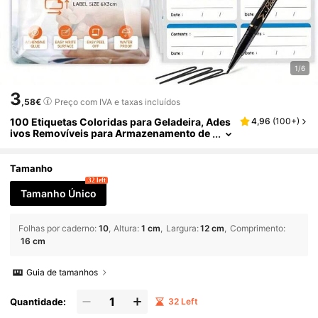
1/6
3
,58€
Preço com IVA e taxas incluídos
100 Etiquetas Coloridas para Geladeira, Ades
4,96
(
100+
)
ivos Removíveis para Armazenamento de
Alimentos, Ideais para Recipientes de Ali
mentos, Organização de Refeições na Geladei
ra, Materiais Escolares, Adesivos Divertidos p
Tamanho
ara Laptop, Kindle e Celular.
32 left
Tamanho Único
Folhas por caderno
:
10
Altura
:
1 cm
Largura
:
12 cm
Comprimento
:
16 cm
Guia de tamanhos
Quantidade:
32 Left