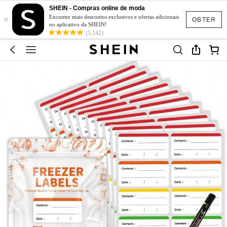
SHEIN - Compras online de moda
×
Encontre mais descontos exclusivos e ofertas adicionais
OBTER
no aplicativo da SHEIN!
(5,142)