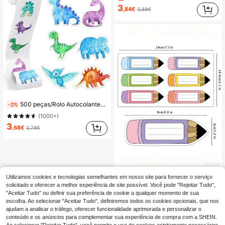
3
,84€
3,88€
500 peças/Rolo Autocolantes de Animais Dinossauro Cartoon, Autocolantes de Recompensa, Autocolantes de Papelaria, Etiquetas de Decoração para Presentes, Material Escolar, Volta às Aulas
-2%
(1000+)
3
,68€
3,78€
Etiquetas de Nome em Forma de Lápis de Cor, Autocolantes de Etiqueta de Lápis de Cor, Autocolantes de Etiqueta de Nome Autoadesivos. Cores Vibrantes, Combinadas com Fonte Artística Escrita à Mão, Design Fofo e Único; Adequado para Quadros de Anúncios de Sala de Aula, Etiquetas de Secretária de Escritório
Utilizamos cookies e tecnologias semelhantes em nosso site para fornecer o serviço
solicitado e oferecer a melhor experiência de site possível. Você pode "Rejeitar Tudo",
3
,06€
"Aceitar Tudo" ou definir sua preferência de cookie a qualquer momento de sua
escolha. Ao selecionar "Aceitar Tudo", definiremos todos os cookies opcionais, que nos
ajudam a analisar o tráfego, oferecer funcionalidade aprimorada e personalizar o
conteúdo e os anúncios para complementar sua experiência de compra com a SHEIN.