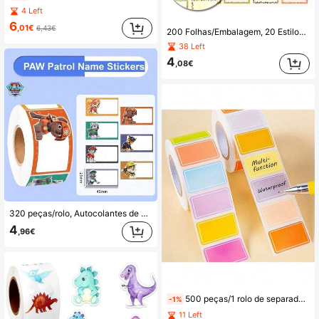
4 Left
6
,01€
6,43€
200 Folhas/Embalagem, 20 Estilos de Autocolantes Coloridos com Nome em Bolhas, Organização de Sala de Aula, Etiquetas para Livros de Alunos, Etiquetas de Escritório, Suprimentos para Scrapbook de Atividades em Grupo, Suprimentos Escolares
38 Left
4
,08€
320 peças/rolo, Autocolantes de Etiquetas com Nome PAW Patrol - Autocolantes de Nome para Escrever, Adequados para Copos com Palhinha, Embrulhos de Presente, Material Escolar e Regresso às Aulas. (Estilo Aleatório)
4
,96€
500 peças/1 rolo de separadores de índice à prova de água com código de cores - etiquetas autocolantes vibrantes e duráveis para organizar, etiquetar e criar etiquetas de nome personalizadas, material escolar
-1%
11 Left