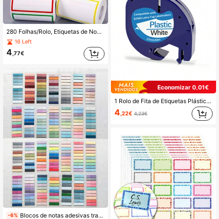
280 Folhas/Rolo, Etiquetas de Nome Coloridas Sólidas, Autocolantes Não Adesivos, Extra Grandes Autocolantes para Escrita à Mão, Etiquetas de Preço, Notas de Cartão de Visita, Etiquetas de Nome Retangulares Coloridas, Adequadas para Escritório, Reunião, Escola e Material Escolar para Casa
16 Left
4
,77€
Economizar 0,01€
1 Rolo de Fita de Etiquetas Plástica Preta sobre Branco 12 mm x 4 m, Compatível com Máquinas de Etiquetas Dymo LetraTag, Substituição para 91331 (91201 S0721660), Adequado para Impressoras de Etiquetas DYMO LetraTag LT-100H, LT-100T, LT-110T, Material Escolar
4
,22€
4,23€
Blocos de notas adesivas transparentes em PET, 200/600/1000 unidades, estilo retrô neon, 28 cores, etiquetas reutilizáveis e escrevíveis, bordas recortadas (retangulares e de diversos formatos), ideais para livros, pastas e organização de escritório, perfeitos para casa e escola, ferramenta de organização | Etiquetas transparentes | Bloco de notas em tons pastel | Etiquetas transparentes para anotações, material escolar sem ácido, volta às aulas
-6%