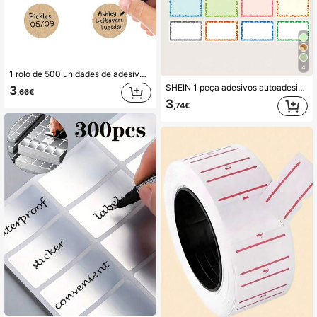
4
1 rolo de 500 unidades de adesivos de papel kraft marrom natural, etiquetas redondas adesivas permanentes de 0,98 polegadas/1,5 polegadas para recipientes, etiquetas de embalagem de alimentos
SHEIN 1 peça adesivos autoadesivos multicoloridos com desenhos animados fofos escritos à mão com nome, adesivos para notas adesivas de caderno, adesivos adoráveis com etiquetas autoadesivas para livros multicoloridos
3
,66€
3
,74€