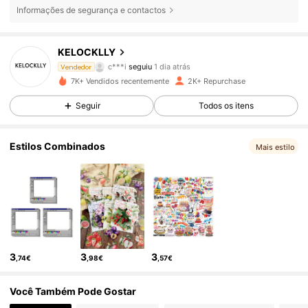
Informações de segurança e contactos
551 Seguidores
4,91
KELOCKLLY
c***i
seguiu
1 dia atrás
551 Seguidores
4,91
Vendedor
7K+ Vendidos recentemente
2K+ Repurchase
551 Seguidores
4,91
Seguir
Todos os itens
551 Seguidores
4,91
Estilos Combinados
Mais estilo
551 Seguidores
4,91
551 Seguidores
4,91
551 Seguidores
4,91
3
3
3
,74€
,98€
,57€
551 Seguidores
4,91
Você Também Pode Gostar