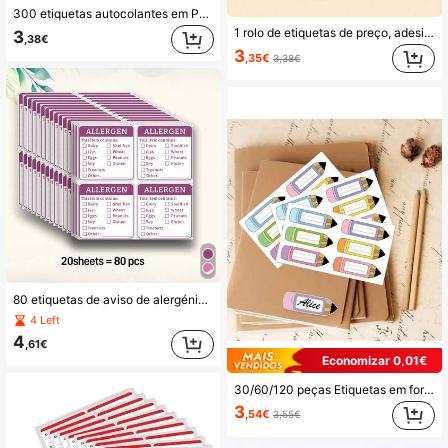
300 etiquetas autocolantes em PET à prova de água e resistentes a óleo, reutilizáveis para recipientes de alimentos, frascos e acabamentos de cozinha, etiquetas versáteis tipo quadro negro para especiarias, queijo e expositores de joias, material escolar, volta às aulas
1 rolo de etiquetas de preço, adesivos para supermercados e lojas de varejo (cada rolo com 500 adesivos), etiquetas autoadesivas, blocos de notas adesivas, etiquetas organizacionais, adesivos à prova d'água, etiquetas de nome manuscritas, materiais para scrapbook, adesivos divertidos, materiais para scrapbook, Kindle
3
,38€
3
,35€
3,38€
80 etiquetas de aviso de alergénios, etiquetas para embalagens de presentes e embalagens de alimentos, quadradas de 2 polegadas, tipos de alergénios personalizáveis, para café, restaurante, padaria, escritório e material escolar
4 Left
4
,61€
Economizar 0,01€
30/60/120 peças Etiquetas em forma de lápis de cor - Etiquetas adesivas com nome de 1,18x3,54 polegadas com cores vibrantes, etiquetas adesivas duráveis para sala de aula, escritório e decoração de festa de volta às aulas, material escolar, organização de material de escritório, identificação de sala de aula e marcação de papelaria, material escolar | Design divertido | Etiquetas coloridas, etiquetas de sala de aula, adesivos coloridos e fofos, melhor escolha para presentes de volta às aulas
3
,54€
3,55€