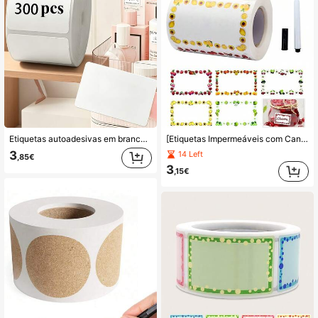
Etiquetas autoadesivas em branco para escrever, à prova de água e resistentes a óleo, fáceis de descolar sem resíduos, etiquetas de classificação à prova de água, notas adesivas removíveis, autocolantes de etiquetas autoadesivas de fácil descolagem, etiquetas removíveis de classificação para escrever para casa, etiquetas removíveis, autocolantes retangulares brancos, adequados para casa, escritório, etiquetas de marcação de itens, adequados para cozinha, casa de banho, escritório, dormitório, marcação de classificação DIY, uso em múltiplos cenários, essencial para casa, essencial para a volta às aulas
[Etiquetas Impermeáveis com Canetas para Etiquetas Incluídas] 120 peças+Etiquetas de Quadro Negro Impermeáveis Reutilizáveis com Canetas para Etiquetas - Autocolantes Removíveis Adequados para Recipientes de Armazenamento, Frascos Mason, Garrafas, Despensas de Alimentos e Acessórios de Escritório, Material Escolar para
3
14 Left
,85€
3
,15€