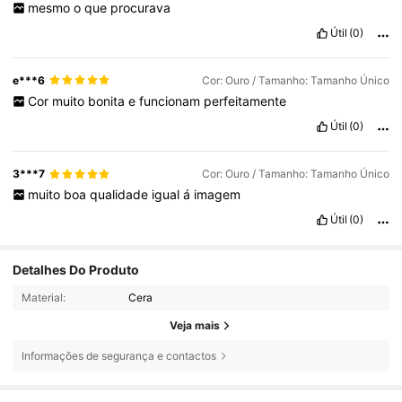
mesmo
o
que
procurava
Útil
(0)
e***6
Cor: Ouro / Tamanho: Tamanho Único
Cor
muito
bonita
e
funcionam
perfeitamente
Útil
(0)
3***7
Cor: Ouro / Tamanho: Tamanho Único
muito
boa
qualidade
igual
á
imagem
Útil
(0)
Detalhes Do Produto
Material:
Cera
Veja mais
1K Seguidores
4,94
Informações de segurança e contactos