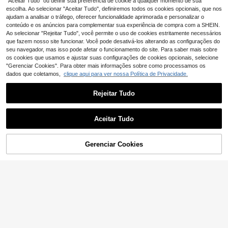
"Aceitar Tudo" ou definir sua preferência de cookie a qualquer momento de sua
o
escolha. Ao selecionar "Aceitar Tudo", definiremos todos os cookies opcionais, que nos
ajudam a analisar o tráfego, oferecer funcionalidade aprimorada e personalizar o
conteúdo e os anúncios para complementar sua experiência de compra com a SHEIN.
Ao selecionar "Rejeitar Tudo", você permite o uso de cookies estritamente necessários
que fazem nosso site funcionar. Você pode desativá-los alterando as configurações do
seu navegador, mas isso pode afetar o funcionamento do site. Para saber mais sobre
os cookies que usamos e ajustar suas configurações de cookies opcionais, selecione
"Gerenciar Cookies". Para obter mais informações sobre como processamos os
dados que coletamos,
clique aqui para ver nossa Política de Privacidade.
Rejeitar Tudo
1 conjunto de aquecedor de lacre d
Aceitar Tudo
e cera, kit de lacre de cera com col
39 Left
BAOFALI 300 PCS Autocolantes de
her de lacre de cera para derreter c
Selo de Cera Adesiva Dupla Face R
30 Left
5
ontas de lacre de cera ou bastões d
,58€
emovível Cola Pegajosa para Selos
Gerenciar Cookies
ADICIONAR AO CARRINHO
e cera de lacre (marrom vermelho)
5
de Cera Apoio Adesivo para Selo de
,23€
de volta às aulas
Cera para Vedação de Cera (1 Pole
gada)