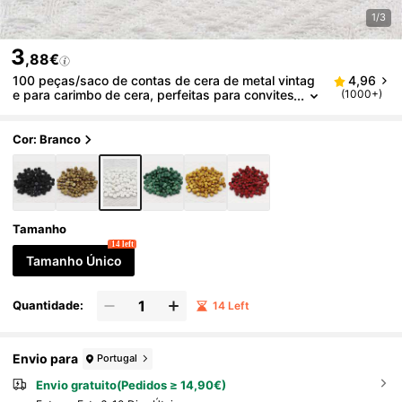
1/3
3
,88€
100 peças/saco de contas de cera de metal vintag
4,96
e para carimbo de cera, perfeitas para convites
(1000+)
de casamento, cartões comemorativos, cartas
de volta às aulas, volta às aulas, material escolar
Cor: Branco
Tamanho
14 left
Tamanho Único
Quantidade:
14 Left
Envio para
Portugal
Envio gratuito(Pedidos ≥ 14,90€)