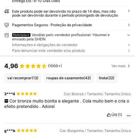
Entrega Est.:
6-10 Dias Úteis
Este produto pode ser devolvido no prazo de 14 dias, mas não
pode ser devolvido durante o período prolongado de devolução
Pagamentos Seguros · Proteção da privacidade
Vendido pelo vendedor profissional: Yduomei e
Marketplace
enviado pela SHEIN
Informações e obrigações do vendedor
Para denunciar este vendedor e/ou produto
4,96
(1000+)
Ver mais
vai recomprar
(12)
roupas de casamento
(42)
linda
(22)
3***4
Cor: Bronze / Tamanho: Tamanho Único
Cor
bronze
muito
bonita
e
elegante
.
Cola
muito
bem
e
cria
o
efeito
pretendido
.
Adorei
Útil
(1)
g***b
Cor: Borgonha / Tamanho: Tamanho Único