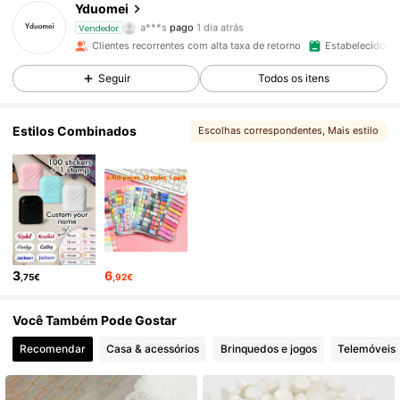
Yduomei
1K Seguidores
4,94
a***s
pago
1 dia atrás
Vendedor
Clientes recorrentes com alta taxa de retorno
Estabelecido há
1K Seguidores
4,94
Seguir
Todos os itens
Estilos Combinados
Escolhas correspondentes
, Mais estilo
1K Seguidores
4,94
1K Seguidores
4,94
1K Seguidores
4,94
3
6
,75€
,92€
1K Seguidores
4,94
Você Também Pode Gostar
Recomendar
Casa & acessórios
Brinquedos e jogos
Telemóveis 
1K Seguidores
4,94