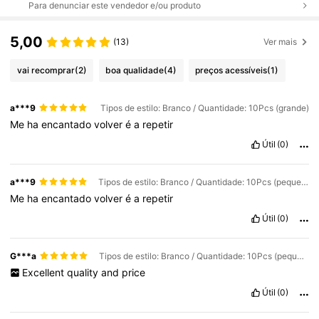
Para denunciar este vendedor e/ou produto
5,00
(13)
Ver mais
vai recomprar
(2)
boa qualidade
(4)
preços acessíveis
(1)
a***9
Tipos de estilo: Branco / Quantidade: 10Pcs (grande)
Me
ha
encantado
volver
é
a
repetir
Útil
(0)
a***9
Tipos de estilo: Branco / Quantidade: 10Pcs (pequeno)
Me
ha
encantado
volver
é
a
repetir
Útil
(0)
G***a
Tipos de estilo: Branco / Quantidade: 10Pcs (pequeno)
Excellent
quality
and
price
Útil
(0)