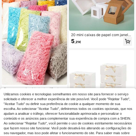
coração de festa, papel triturado en
rugado, ráfia de para presentes frág
eis
20 mini caixas de papel com janela
de exposição, pequenas caixas de
5
,21€
papel dobráveis adequadas para e
mbalar chocolate, velas, sabonetes
artesanais, lembrancinhas, para fes
tas ou casamentos
Pacote com 1 unidade de ráfia de p
apel de seda (20g/50g/100g), ideal
(1000+)
Utilizamos cookies e tecnologias semelhantes em nosso site para fornecer o serviço
para decoração de casamentos, Di
solicitado e oferecer a melhor experiência de site possível. Você pode "Rejeitar Tudo",
3
a dos Namorados, Halloween, Nata
,35€
3,38€
"Aceitar Tudo" ou definir sua preferência de cookie a qualquer momento de sua
l, Dia dos Pais, Dia das Mães e para
escolha. Ao selecionar "Aceitar Tudo", definiremos todos os cookies opcionais, que nos
proteger presentes frágeis. Perfeito
ajudam a analisar o tráfego, oferecer funcionalidade aprimorada e personalizar o
para diversas ocasiões, especialme
conteúdo e os anúncios para complementar sua experiência de compra com a SHEIN.
nte para o Dia dos Namorados.
Ao selecionar "Rejeitar Tudo", você permite o uso de cookies estritamente necessários
que fazem nosso site funcionar. Você pode desativá-los alterando as configurações do
4
seu navegador, mas isso pode afetar o funcionamento do site. Para saber mais sobre