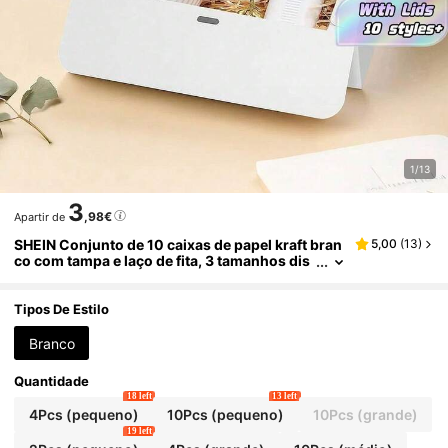
1/13
3
,98€
Apartir de
SHEIN Conjunto de 10 caixas de papel kraft bran
5,00
(
13
)
co com tampa e laço de fita, 3 tamanhos dis
poníveis para lembrancinhas de casamento,
damas de honra, aniversários, Dia dos Namorad
os e Dia das Mães. Ideal para embalagens de pre
Tipos De Estilo
sentes.
Branco
Quantidade
18 left
13 left
4Pcs (pequeno)
10Pcs (pequeno)
10Pcs (grande)
19 left