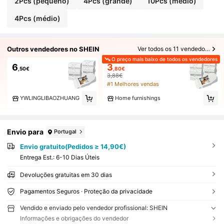
2Pcs (pequeno)
4Pcs (grande)
10Pcs (médio)
4Pcs (médio)
Outros vendedores no SHEIN
Ver todos os 11 vendedores
O preço mais baixo de todos os vendedores
6
3
,50€
,80€
3,88€
#1 Melhores vendas
YWLINGLIBAOZHUANG
Home furnishings
Envio para
Portugal
Envio gratuito(Pedidos ≥ 14,90€)
Entrega Est.:
6-10 Dias Úteis
Devoluções gratuitas em 30 dias
Pagamentos Seguros · Proteção da privacidade
Vendido e enviado pelo vendedor profissional: SHEIN
Informações e obrigações do vendedor