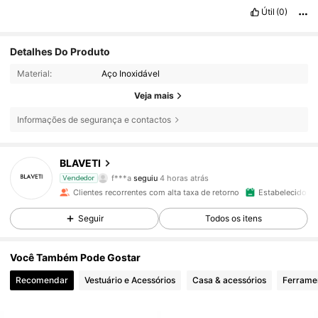
Útil
(0)
Detalhes Do Produto
Material:
Aço Inoxidável
Veja mais
Informações de segurança e contactos
8.4K Seguidores
4,92
BLAVETI
f***a
seguiu
4 horas atrás
Vendedor
m***a
está a navegar
Clientes recorrentes com alta taxa de retorno
Estabelecido há
8.4K Seguidores
4,92
Seguir
Todos os itens
8.4K Seguidores
4,92
Você Também Pode Gostar
Recomendar
Vestuário e Acessórios
Casa & acessórios
Ferrame
8.4K Seguidores
4,92