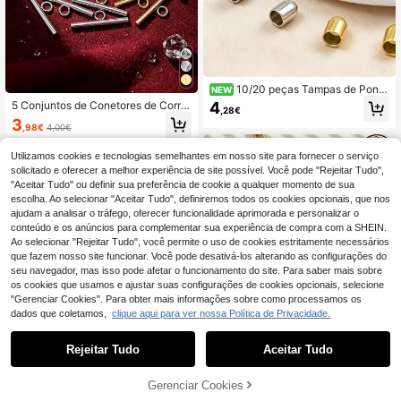
10/20 peças Tampas de Ponta
NEW
Redonda Multicolor 2-5 mm, Tampa
4
5 Conjuntos de Conetores de Corre
,28€
s de Ponta para Cordão de Couro e
nte com Fecho OT Pequeno de 11
3
m Aço Inoxidável, Acessórios DIY p
,98€
4,00€
mm em Aço Inoxidável, Acessórios
ara Materiais de Cordão de Roupa
DIY para Joias, Pulseiras e Colares
Utilizamos cookies e tecnologias semelhantes em nosso site para fornecer o serviço
solicitado e oferecer a melhor experiência de site possível. Você pode "Rejeitar Tudo",
"Aceitar Tudo" ou definir sua preferência de cookie a qualquer momento de sua
escolha. Ao selecionar "Aceitar Tudo", definiremos todos os cookies opcionais, que nos
ajudam a analisar o tráfego, oferecer funcionalidade aprimorada e personalizar o
conteúdo e os anúncios para complementar sua experiência de compra com a SHEIN.
Ao selecionar "Rejeitar Tudo", você permite o uso de cookies estritamente necessários
que fazem nosso site funcionar. Você pode desativá-los alterando as configurações do
seu navegador, mas isso pode afetar o funcionamento do site. Para saber mais sobre
os cookies que usamos e ajustar suas configurações de cookies opcionais, selecione
"Gerenciar Cookies". Para obter mais informações sobre como processamos os
dados que coletamos,
clique aqui para ver nossa Política de Privacidade.
Rejeitar Tudo
Aceitar Tudo
4 peças de fechos de corrente de a
ço inoxidável em forma de S, duplos
19 Left
Economizar 0,01€
e abertos, elos curtos, para colar e
Gerenciar Cookies
ADICIONAR AO CARRINHO
4
pulseira, acessórios DIY para joalha
,06€
4,08€