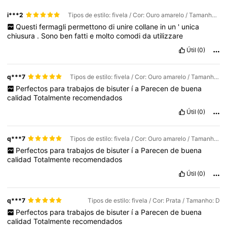
i***2
Tipos de estilo: fivela / Cor: Ouro amarelo / Tamanho: B
Questi
fermagli
permettono
di
unire
collane
in
un
'
unica
chiusura
.
Sono
ben
fatti
e
molto
comodi
da
utilizzare
Útil
(0)
q***7
Tipos de estilo: fivela / Cor: Ouro amarelo / Tamanho: D
Perfectos
para
trabajos
de
bisuter
í
a
Parecen
de
buena
calidad
Totalmente
recomendados
Útil
(0)
q***7
Tipos de estilo: fivela / Cor: Ouro amarelo / Tamanho: B
Perfectos
para
trabajos
de
bisuter
í
a
Parecen
de
buena
calidad
Totalmente
recomendados
Útil
(0)
q***7
Tipos de estilo: fivela / Cor: Prata / Tamanho: D
Perfectos
para
trabajos
de
bisuter
í
a
Parecen
de
buena
calidad
Totalmente
recomendados