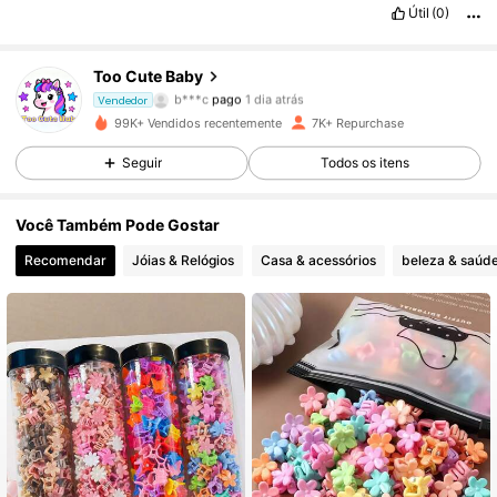
Útil
(0)
Too Cute Baby
2.1K Seguidores
4,75
b***c
pago
1 dia atrás
Vendedor
99K+ Vendidos recentemente
7K+ Repurchase
2.1K Seguidores
4,75
Seguir
Todos os itens
Você Também Pode Gostar
2.1K Seguidores
4,75
Recomendar
Jóias & Relógios
Casa & acessórios
beleza & saúd
2.1K Seguidores
4,75
2.1K Seguidores
4,75
2.1K Seguidores
4,75