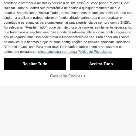
belo Grampos de Cabelo Grampos d
solicitado e oferecer a melhor experiência de site possível. Você pode "Rejeitar Tudo",
e Cabelo, Material Escolar, Acessóri
"Aceitar Tudo" ou definir sua preferência de cookie a qualquer momento de sua
os de Cabelo de Flores de Outono e
escolha. Ao selecionar "Aceitar Tudo", definiremos todos os cookies opcionais, que nos
Inverno para Mulheres para Roupas
ajudam a analisar o tráfego, oferecer funcionalidade aprimorada e personalizar o
de Férias
conteúdo e os anúncios para complementar sua experiência de compra com a SHEIN.
Ao selecionar "Rejeitar Tudo", você permite o uso de cookies estritamente necessários
que fazem nosso site funcionar. Você pode desativá-los alterando as configurações do
seu navegador, mas isso pode afetar o funcionamento do site. Para saber mais sobre
os cookies que usamos e ajustar suas configurações de cookies opcionais, selecione
"Gerenciar Cookies". Para obter mais informações sobre como processamos os
dados que coletamos,
clique aqui para ver nossa Política de Privacidade.
Rejeitar Tudo
Aceitar Tudo
Gerenciar Cookies
ADICIONAR AO CARRINHO
10/15/20 peças ganchos de garra p
equenos com cereja fofa, ganchos
3
10/20/40 peças Garra de Cabelo P
,68€
-2%
3,78€
doces e adoráveis para franja/cabel
equena Borboleta Cor AB Casual Fo
3
os soltos, acessórios de cabelo ade
,56€
fa em Plástico ABS (Resina ABS) Ad
quados para qualquer ocasião
equada para Uso Diário