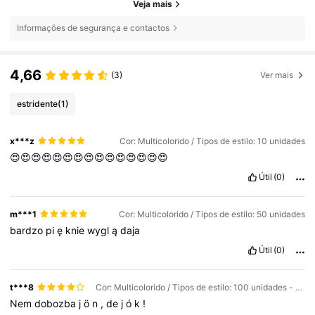
Veja mais
Informações de segurança e contactos
4,66
(3)
Ver mais
estridente
(1)
x***z
Cor: Multicolorido / Tipos de estilo: 10 unidades
😍😍😍😍😍😍😍😍😍😍😍😍😍😍😍
Útil
(0)
m***1
Cor: Multicolorido / Tipos de estilo: 50 unidades
bardzo
pi
ę
knie
wygl
ą
daja
Útil
(0)
t***8
Cor: Multicolorido / Tipos de estilo: 100 unidades - as meninas querem mais
Nem
dobozba
j
ö
n
,
de
j
ó
k
!