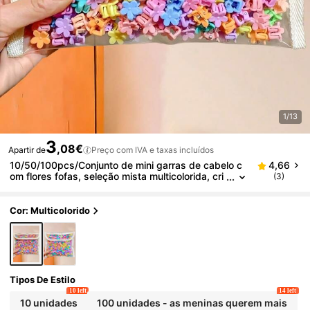
1/13
3
,08€
Apartir de
Preço com IVA e taxas incluídos
10/50/100pcs/Conjunto de mini garras de cabelo c
4,66
om flores fofas, seleção mista multicolorida, cri
(3)
e diferentes estilos, mini acessórios de cabelo f
ofos - adequados para raparigas e adolescentes, p
erfeitos para o dia a dia, viagens, escola, encontro
Cor: Multicolorido
s, festas, etc., garras para cabelos rebeldes, prese
nte para o Dia da Mãe
Tipos De Estilo
10 left
14 left
10 unidades
100 unidades - as meninas querem mais