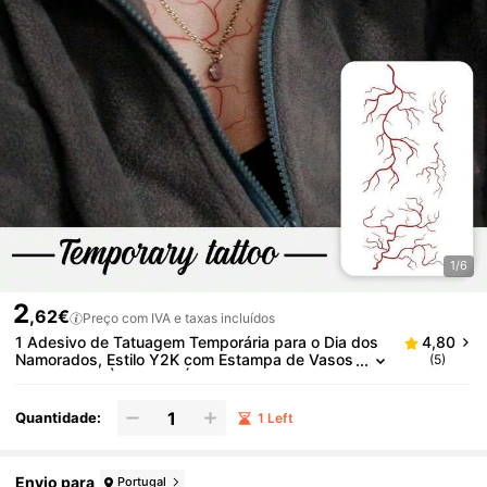
1/6
2
,62€
Preço com IVA e taxas incluídos
1 Adesivo de Tatuagem Temporária para o Dia dos
4,80
Namorados, Estilo Y2K com Estampa de Vasos
(5)
Sanguíneos, À Prova D'Água, Resistente ao Suo
r, Lavável, Não Refletivo, Simula Tatuagem no Braço
e Ombro, Ideal para Pessoas Modernas
Quantidade:
1 Left
Envio para
Portugal