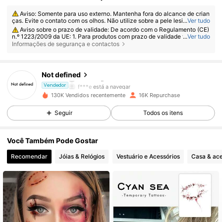
Aviso: Somente para uso externo. Mantenha fora do alcance de crian
ças. Evite o contato com os olhos. Não utilize sobre a pele lesionada ou
...
Ver tudo
irritada. Suspenda o uso caso ocorra irritação.
Aviso sobre o prazo de validade: De acordo com o Regulamento (CE)
n.º 1223/2009 da UE: 1. Para produtos com prazo de validade total ≤ 30
...
Ver tudo
meses: a data de validade será indicada por um símbolo de ampulheta
Informações de segurança e contactos
⌛ + data na embalagem ou, em inglês, "consumir antes de" ou "consumi
r de preferência antes do final de" + data; 2. Para produtos com prazo d
1.2K Seguidores
4,82
e validade total > 30 meses: a marcação PAO é feita com um símbolo d
e frasco aberto + M, onde M representa meses. Nota: Produtos com em
Not defined
balagens de uso único, produtos não abriveis e outros itens específicos
f***e
está a navegar
estão isentos da marcação PAO obrigatória. Consulte exclusivamente a
Vendedor
s marcações impressas na embalagem física do produto; interrompa o u
1.2K Seguidores
4,82
130K Vendidos recentemente
16K Repurchase
so imediatamente se ocorrer deterioração.
Seguir
Todos os itens
1.2K Seguidores
4,82
Você Também Pode Gostar
Recomendar
Jóias & Relógios
Vestuário e Acessórios
Casa & ace
1.2K Seguidores
4,82
1.2K Seguidores
4,82