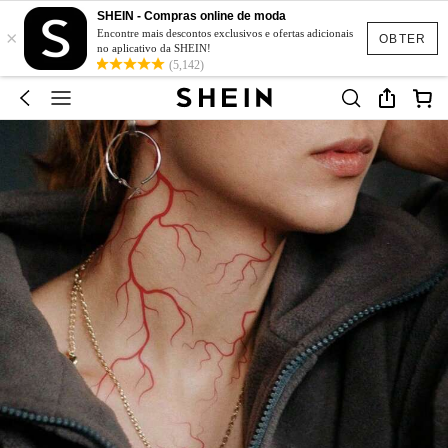
SHEIN - Compras online de moda
×
Encontre mais descontos exclusivos e ofertas adicionais
OBTER
no aplicativo da SHEIN!
(5,142)