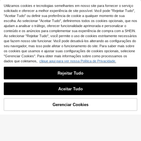
STARTTOOS Adesivo de tatuagem,
1 folha de tatuagens temporárias co
3
Utilizamos cookies e tecnologias semelhantes em nosso site para fornecer o serviço
Tatuagem Temporária Impermeável
,36€
3,38€
m estampa de vinha para mulheres,
em Inglês, Design "Angel", Autocola
solicitado e oferecer a melhor experiência de site possível. Você pode "Rejeitar Tudo",
3
adesivos de tatuagem para adultos,
,19€
ntes de Tatuagem Falsa Unissexo,
"Aceitar Tudo" ou definir sua preferência de cookie a qualquer momento de sua
tatuagem realista de vinha, para mu
Adequados para Eventos de Festa T
escolha. Ao selecionar "Aceitar Tudo", definiremos todos os cookies opcionais, que nos
lheres e meninas, estilo esboço.
emática, Acento Personalizado par
ajudam a analisar o tráfego, oferecer funcionalidade aprimorada e personalizar o
a Roupa, Impermeável, Resistente a
conteúdo e os anúncios para complementar sua experiência de compra com a SHEIN.
o Suor, Resistente à Fricção, Longa
Ao selecionar "Rejeitar Tudo", você permite o uso de cookies estritamente necessários
Duração, Pintura Corporal, Tatuage
que fazem nosso site funcionar. Você pode desativá-los alterando as configurações do
m Preta Adequada para Festas, Dia
dos Namorados - Design Requintad
seu navegador, mas isso pode afetar o funcionamento do site. Para saber mais sobre
o Adequado para Diversas Atividad
os cookies que usamos e ajustar suas configurações de cookies opcionais, selecione
es e Ocasiões
"Gerenciar Cookies". Para obter mais informações sobre como processamos os
dados que coletamos,
clique aqui para ver nossa Política de Privacidade.
Rejeitar Tudo
Aceitar Tudo
FTVLTAT Tatuagens Temporárias K
-Pop - Conjunto com 40 unidades -
#1 Mais Vendido
em Multicolorido Tatuagens temporárias
Tatuagens temporárias para cospla
Gerenciar Cookies
ADICIONAR AO CARRINHO
4
y de anime Hunter, com listras roxas
,32€
-1%
4,38€
Conjunto de 6 adesivos de tatuage
e multicoloridas a laser, perfeitas pa
m temporária roxa que brilham no e
#1 Mais Vendido
em Gráfico Tatuagens temporárias
ra festas e presentes festivos.
scuro/UV, inspirados em personage
(1000+)
ns do filme "Caçador de Filmes", ac
4
essórios para cosplay de personage
,42€
ns coreanos, adesivos de tatuagem
para interpretação de personagens