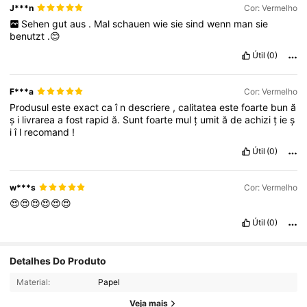
J***n
Cor: Vermelho
Sehen
gut
aus
.
Mal
schauen
wie
sie
sind
wenn
man
sie
benutzt
.😊
Útil
(0)
F***a
Cor: Vermelho
Produsul
este
exact
ca
î
n
descriere
,
calitatea
este
foarte
bun
ă
ș
i
livrarea
a
fost
rapid
ă.
Sunt
foarte
mul
ț
umit
ă
de
achizi
ț
ie
ș
i
î
l
recomand
!
Útil
(0)
w***s
Cor: Vermelho
😍😍😍😍😍😍
Útil
(0)
Detalhes Do Produto
Material:
Papel
Veja mais