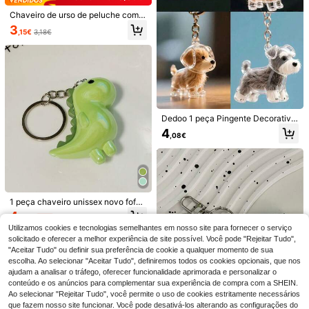
5
,19€
-4%
5,43€
ada à mão em forma de âncora e fer
Chaveiro de urso de peluche com l
radura vermelha, presente para cas
etra, com letra bolha dourada A-Z,
al, presente para mulher, acessório
3
,15€
3,18€
pingente de urso de peluche fofo p
de Dia dos Namorados para mãe
ara mala, adequado para malas de
mão, carteiras, mochilas, malas de
viagem, chaveiro decorativo, adeq
uado para ginásio, sala de aula, jog
os de correspondência, uso diário e
presentes, acessórios de moda fem
ininos, presente perfeito para Natal,
Dia dos Namorados, aniversário, ép
Dedoo 1 peça Pingente Decorativo
oca de regresso às aulas
Transparente e Fofo para Guardar
Chaveiro elegante avançado com l
4
,08€
Pelos de Cachorro, Caixa Coletora
etra em pérola dourada, pingente tri
4
de Pelos de Animais de Estimação,
,53€
4,55€
dimensional com letras A-Z, corrent
Chaveiro para Pelos de Schnauzer
e de pérolas elegante com diamant
Dourado (Os Pelos Devem Ser Cole
e brilhante, anel de chaveiro de liga
tados Separadamente), Acessório p
de moda
ara Carro, Chaveiro Feminino, Enfei
te para Bolsa
1 peça chaveiro unissex novo fofo
de dinossauro em cor gelatinosa de
10
4
,39€
-2%
4,52€
senho animado cor sólida pingente
Utilizamos cookies e tecnologias semelhantes em nosso site para fornecer o serviço
1 peça Chaveiro Acrílico Unissexo c
de dinossauro acessório bolsa estil
om Concha, Nuvem, Pequena Búzi
solicitado e oferecer a melhor experiência de site possível. Você pode "Rejeitar Tudo",
osa presente divertido
4
,12€
o e Estrela-do-Mar, Pingente da Sér
"Aceitar Tudo" ou definir sua preferência de cookie a qualquer momento de sua
ie de Verão e Praia, Presente para A
escolha. Ao selecionar "Aceitar Tudo", definiremos todos os cookies opcionais, que nos
migos, Charm para Chaveiro
ajudam a analisar o tráfego, oferecer funcionalidade aprimorada e personalizar o
conteúdo e os anúncios para complementar sua experiência de compra com a SHEIN.
Ao selecionar "Rejeitar Tudo", você permite o uso de cookies estritamente necessários
que fazem nosso site funcionar. Você pode desativá-los alterando as configurações do