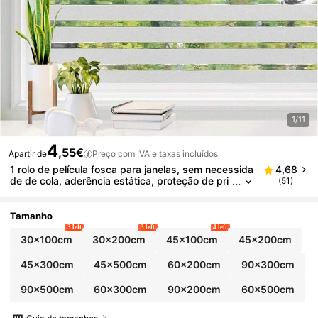
1/11
4
,55€
Apartir de
Preço com IVA e taxas incluídos
1 rolo de película fosca para janelas, sem necessida
4,68
de de cola, aderência estática, proteção de pri
(51)
vacidade, opaca, bloqueio UV, adequada para
banheiro, cozinha e escritório.
Tamanho
3 left
3 left
4 left
30x100cm
30x200cm
45x100cm
45x200cm
45x300cm
45x500cm
60x200cm
90x300cm
90x500cm
60x300cm
90x200cm
60x500cm