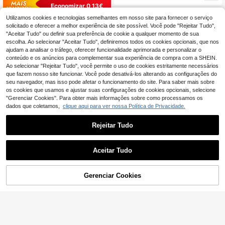
Economizar 0,13€
Utilizamos cookies e tecnologias semelhantes em nosso site para fornecer o serviço
1 Rolo de Película Tra
EU Warehouse
nsparente Unidirecional para Janel
solicitado e oferecer a melhor experiência de site possível. Você pode "Rejeitar Tudo",
4
,31€
-2%
4,44€
as: Película Espelhada Refletiva de
"Aceitar Tudo" ou definir sua preferência de cookie a qualquer momento de sua
Calor para Janelas de Vidro, Antirre
escolha. Ao selecionar "Aceitar Tudo", definiremos todos os cookies opcionais, que nos
flexo Diurno com Adesivo, Película
ajudam a analisar o tráfego, oferecer funcionalidade aprimorada e personalizar o
Protetora UV para Janelas, Bloquea
conteúdo e os anúncios para complementar sua experiência de compra com a SHEIN.
dor Solar para Casa e Escritório
Ao selecionar "Rejeitar Tudo", você permite o uso de cookies estritamente necessários
que fazem nosso site funcionar. Você pode desativá-los alterando as configurações do
seu navegador, mas isso pode afetar o funcionamento do site. Para saber mais sobre
os cookies que usamos e ajustar suas configurações de cookies opcionais, selecione
"Gerenciar Cookies". Para obter mais informações sobre como processamos os
dados que coletamos,
clique aqui para ver nossa Política de Privacidade.
Película fosca para janelas, privaci
Rejeitar Tudo
dade garantida com bloqueio solar,
5
,02€
autoadesiva, em vinil opaco, ideal p
ara banheiros e escritórios.
Aceitar Tudo
Conjunto de 2 ou 6 prendedores de
cortina com contas de madeira natu
3
,54€
ral, ajuste de tensão, ideais para sal
Gerenciar Cookies
ADICIONAR AO CARRINHO
a de estar, quarto, escritório e áreas
externas. Acessórios de cortina sim
ples e elegantes.