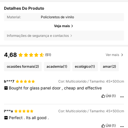
Detalhes Do Produto
Material:
Policloretos de vinilo
Veja mais
Informações de segurança e contactos
4,68
(51)
Ver mais
ocasiões formais
(2)
academia
(1)
ecológico
(1)
amar
(2)
b***7
Cor: Multicolorido / Tamanho: 45x500cm
Bought
for
glass
panel
door
,
cheap
and
effective
Útil
(1)
l***a
Cor: Multicolorido / Tamanho: 45x500cm
Perfect
.
Its
all
good
.
Útil
(1)