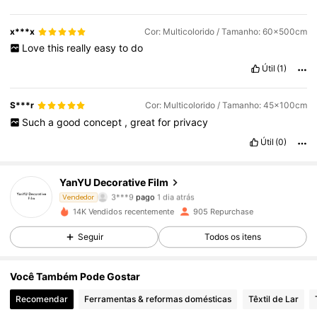
x***x
Cor: Multicolorido / Tamanho: 60x500cm
Love
this
really
easy
to
do
Útil
(1)
S***r
Cor: Multicolorido / Tamanho: 45x100cm
Such
a
good
concept
,
great
for
privacy
Útil
(0)
YanYU Decorative Film
171 Seguidores
4,63
3***9
pago
1 dia atrás
Vendedor
14K Vendidos recentemente
905 Repurchase
171 Seguidores
4,63
Seguir
Todos os itens
Você Também Pode Gostar
171 Seguidores
4,63
Recomendar
Ferramentas & reformas domésticas
Têxtil de Lar