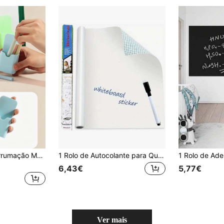
1 peça Caixa de Arrumação Magnética - Organizador de Canetas e Borrachas Elegante e Leve, Poupa Espaço, - Acessório de Quadro Branco de Uso Duplo para Decoração de Sala de Aula/Escritório, Caixa de Arrumação Portátil com Desenho Animado - Presente Criativo para Professor/Aluno, Estojo de Lápis, Artigos de Papelaria, Bolsa
1 Rolo de Autocolante para Quadro Negro/Branco (45*200cm/Marcador de Quadro Branco Grátis), Pode Ser Aplicado em Paredes, Quadros Brancos, Paredes de Grafite, Autocolantes de Quadro Branco Autoadesivos, Autocolantes para Portas, Quadros Brancos de Escritório/Sala de Aula, Quadros de Avisos e Mais.
6,43€
5,77€
Ver mais