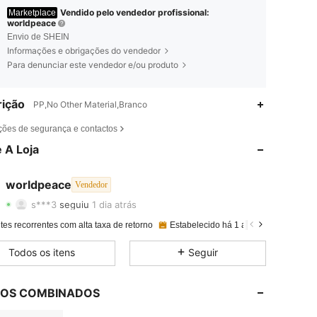
Vendido pelo vendedor profissional:
Marketplace
worldpeace
Envio de SHEIN
Informações e obrigações do vendedor
Para denunciar este vendedor e/ou produto
ição
PP,No Other Material,Branco
4,88
29
2.1K
ções de segurança e contactos
 A Loja
4,88
29
2.1K
4,88
29
2.1K
worldpeace
Vendedor
s***3
seguiu
1 dia atrás
4,88
29
2.1K
Avaliação
Itens
Seguidores
tes recorrentes com alta taxa de retorno
Estabelecido há 1 ano
48K+ Vendi
4,88
29
2.1K
Todos os itens
Seguir
4,88
29
2.1K
LOS COMBINADOS
4,88
29
2.1K