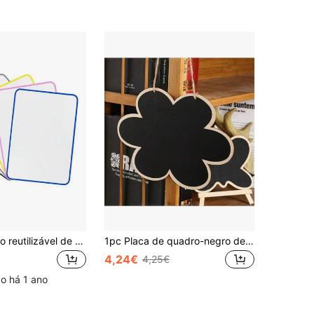
Quadro branco reutilizável de 1 peça, prancheta de mesa para escritório, casa, sala de aula, café, casamento, decoração inspiradora para escritório, design clássico, construção, essencial para donos de cafés, para material escolar, volta às aulas
1pc Placa de quadro-negro de madeira extra grande, decoração de artesanato faça você mesmo, acessórios para casa personalizáveis, cabide para o dia dos namorados, quadro de mensagens
4,24€
4,25€
o há 1 ano