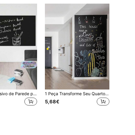
1 Rolo de Adesivo de Parede para Quadro Branco Verde com Apagador, Ideal para Decoração de Escritório e Casa.
1 Peça Transforme Seu Quarto Com Adesivos De Parede De Lousa Removíveis E À Prova D'água!
5,68€