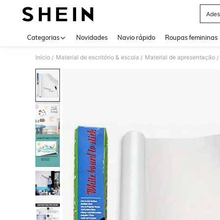
Ades
Use up 
Categorias
Novidades
Navio rápido
Roupas femininas
Início
Material de escritório & escola
Material de apresentação
/
/
/