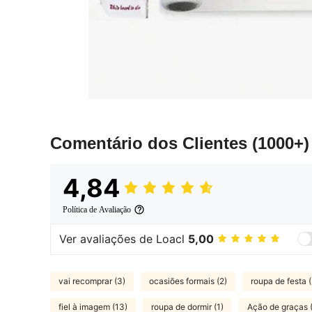
Comentário dos Clientes
(1000+)
4,84
Política de Avaliação
Ver avaliações de Loacl
5,00
vai recomprar (3)
ocasiões formais (2)
roupa de festa (
fiel à imagem (13)
roupa de dormir (1)
Ação de graças (