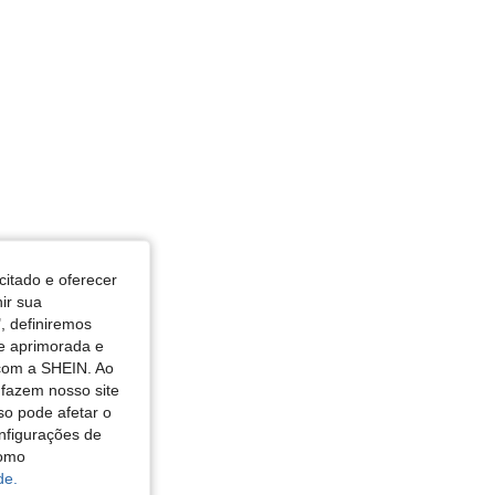
citado e oferecer
nir sua
, definiremos
de aprimorada e
 com a SHEIN. Ao
 fazem nosso site
so pode afetar o
nfigurações de
como
de.