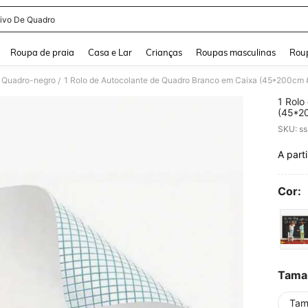
ivo De Quadro
and down arrow keys to navigate search Buscas recentes and Pesquisar e Encontr
Roupa de praia
Casa e Lar
Crianças
Roupas masculinas
Roup
Quadro-negro
/
1 Rolo
(45*2
Autoco
SKU: s
de Par
de Par
A parti
PR
Autoad
Autoco
para E
Cor:
Tama
Tam