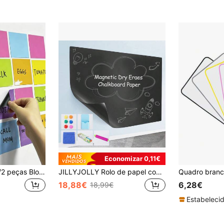
Economizar 0,11€
52/40/34/24/14/6/2 peças Blocos de Notas Magnéticos Reutilizáveis, Tamanho 7,62x7,62cm | Etiquetas Apagáveis, Adequados para Quadros Brancos, Frigoríficos, Armários de Arrumação - Perfeitos para Organização de Escritório, Sala de Aula e Uso de Notas em Casa, Essenciais para Sala de Aula, Organização de Sala de Aula, Sala de Aula
JILLYJOLLY Rolo de papel contact magnético para quadro-negro, 1 peça, autoadesivo, giz, removível, adesivo de parede para quadro-negro, 40 x 60 cm/15,7 x 23,6 pol., 45 x 100 cm/17,7 x 39,3 pol., adesivo de grafite, uso para escritório/ensino, material escolar, volta às aulas
18,88€
6,28€
18,99€
Estabelecid