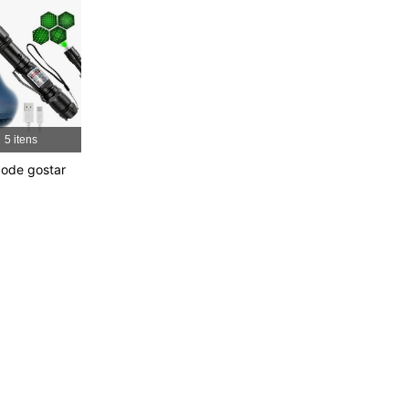
4,88
29
2.1K
4,88
29
2.1K
4,88
29
2.1K
5 itens
ode gostar