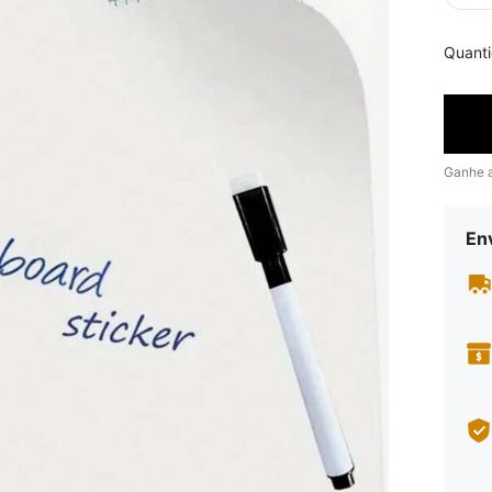
Quant
Ganhe 
En