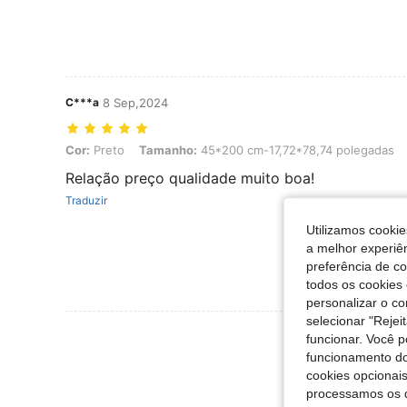
C***a
8 Sep,2024
Cor: Preto, Tamanho: 45*200 cm-17,72*78,74 polegadas
Cor:
Preto
Tamanho:
45*200 cm-17,72*78,74 polegadas
Relação preço qualidade muito boa!
Traduzir
Utilizamos cookie
a melhor experiên
preferência de c
todos os cookies 
personalizar o c
selecionar "Rejei
Ver Mais Ava
funcionar. Você 
funcionamento do
cookies opcionai
processamos os 