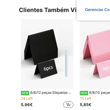
Clientes Também Visitaram
Gerenciar Co
6/8/12 peças Etiquetas para Comida de Buffet de Festa, Mini Placas de Ardósia para Exibição de Alimentos, Etiquetas de Preço em PVC para Fornecimentos de Catering/Artigos de Festa/Exibição de Buffet/Etiquetas de Alimentos, Inclui 1 Caneta Marcadora Líquida
6/8/10 peças Etiquetas de Alimentos para Buffet de Festa, Placas de Lousa Mini para Exposição de Alimentos, Etiquetas de Preço em PVC para F
NEW
NEW
24 Left
15 Left
5,96€
5,85€