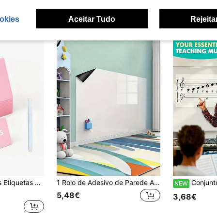
okies
Aceitar Tudo
Rejeita
ornecimentos de Catering/Artigos de Festa/Exposição de Buffet/Etiquetas de Alimentos, Inclui 1 Caneta Marcadora Líquida
1 Rolo de Adesivo de Parede Autoadesivo para Quadro Branco/Negro com Apagador, Quadro de Avisos em Tela para Decoração de Escritório e Casa (Inclui Estilete + Marcador para Quadro Branco + Pano Dentro do Rolo; Adesivo Removível e Película Embalados Juntos, É Necessário Desenrolar a Película para Visualizar o Adesivo)
Conjunto de autocolantes magnéticos macios apagáveis para pauta musical, adere a quadros brancos e quadros negros de ferro, inclui pauta com clave de sol, clave de fá e layout realista de t
NEW
5,48€
3,68€