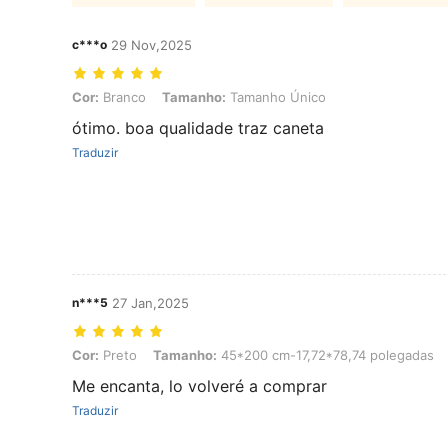
c***o
29 Nov,2025
Cor: Branco, Tamanho: Tamanho Único
Cor:
Branco
Tamanho:
Tamanho Único
ótimo. boa qualidade traz caneta
Traduzir
n***5
27 Jan,2025
Cor: Preto, Tamanho: 45*200 cm-17,72*78,74 polegadas
Cor:
Preto
Tamanho:
45*200 cm-17,72*78,74 polegadas
Me encanta, lo volveré a comprar
Traduzir