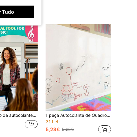
r Tudo
eclas de piano, superfície resistente ao desgaste e reutilizável, material macio flexível e enrolável para arrumação, adesão magnética segura e resistente ao deslizamento, adequado para escrita em quadro de sala de aula de loja de música e autoestudo de teoria musical em casa, auxilia os utilizadores a completar de forma eficiente a notação em pauta e exercícios de teoria musical
1 peça Autocolante de Quadro Branco Apagável para Parede, Não Danifica a Parede. Quadro de Desenho e Grafite Caseiro, Removível e Apagável. Autocolante de Quadro Branco com Aderência Estática. Volta às Aulas
31 Left
5,23€
5,25€