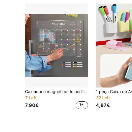
Calendário magnético de acrílico para geladeira, quadro branco, colorido e transparente, com marcador, para adultos, armazenamento em casa e no escritório, para material escolar, volta às aulas
7 Left
32 Left
7,90€
4,87€