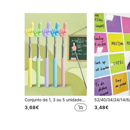
Conjunto de 1, 3 ou 5 unidades de ponteiros de leitura retráteis, ponteiros didáticos, disponíveis em várias cores. Ponteiro de leitura eletrônico retrátil, ferramenta de ensino, ideal para sacolas de presentes de aniversário, lembrancinhas de festa, recompensas em sala de aula e prêmios de carnaval (cor aleatória).
3,68€
3,48€