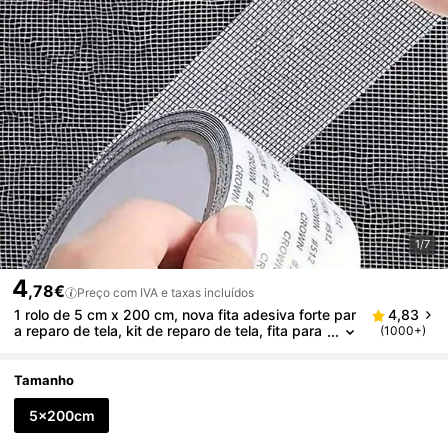
1/7
4
,78€
Preço com IVA e taxas incluídos
1 rolo de 5 cm x 200 cm, nova fita adesiva forte par
4,83
a reparo de tela, kit de reparo de tela, fita para
(1000+)
reparo de tela de janela, fita de tela de fibra de
vidro, reparo de malha adequada para portas e jane
las de malha
Tamanho
5x200cm