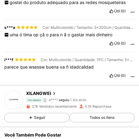
gostei
do
produto
adequado
para
as
redes
mosqueteiras
Útil
(0)
s***a
Cor: Multicolorido / Tamanho: 5x200cm / Quantidade: 1PC
uma
ó
tima
op
çã
o
para
n
ã
o
gastar
mais
dinheiro
Útil
(0)
i***f
Cor: Multicolorido / Quantidade: 1PC / Tamanho: 5x200cm
parece
que
wsessw
buena
xa
ñ
idadcalidad
Útil
(0)
448 Seguidores
4,88
XILANGWEI
a***1
seguiu
1 dia atrás
Vendedor
448 Seguidores
4,88
27K Vendidos recentemente
5.1K Repurchase
Seguir
Todos os itens
448 Seguidores
4,88
Você Também Pode Gostar
448 Seguidores
4,88