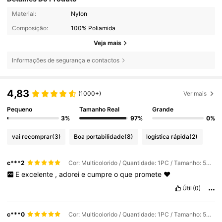
Material:
Nylon
Composição:
100% Poliamida
Veja mais
Informações de segurança e contactos
4,83
(1000+)
Ver mais
Pequeno
Tamanho Real
Grande
3%
97%
0%
vai recomprar
(3)
Boa portabilidade
(8)
logística rápida
(2)
c***2
Cor: Multicolorido / Quantidade: 1PC / Tamanho: 5x200cm
E
excelente
,
adorei
e
cumpre
o
que
promete
❤️
Útil
(0)
c***0
Cor: Multicolorido / Quantidade: 1PC / Tamanho: 5x200cm