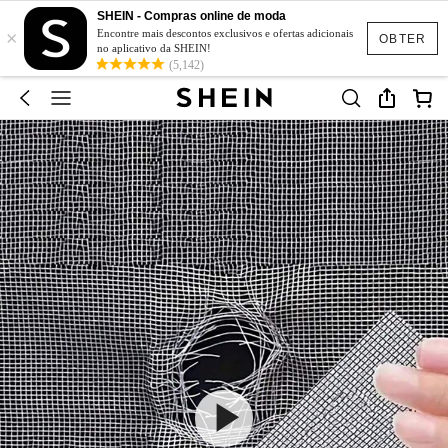
SHEIN - Compras online de moda
×
Encontre mais descontos exclusivos e ofertas adicionais
OBTER
no aplicativo da SHEIN!
(5,142)