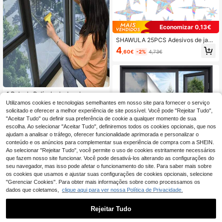
Economizar 0,13€
SHAWULA 25PCS Adesivos de jane
la de céu estrelado Adesivos antico
4
,60€
-2%
4,73€
lisão para janela para salvar pássar
os de colisões de janela Adesivos d
e vinil prismáticos não adesivos Ad
esivos de arco-íris
1 Rolo de Película de Janela com Pr
ivacidade Unidirecional, Espelho Re
#3 Mais Vendido
em À prova de óleo Filmes de Janela
Utilizamos cookies e tecnologias semelhantes em nosso site para fornecer o serviço
fletor Diurno, Controlo de Calor e Bl
solicitado e oferecer a melhor experiência de site possível. Você pode "Rejeitar Tudo",
3
oqueio UV, Vinil Autocolante para J
,96€
"Aceitar Tudo" ou definir sua preferência de cookie a qualquer momento de sua
anelas de Casa e Escritório
escolha. Ao selecionar "Aceitar Tudo", definiremos todos os cookies opcionais, que nos
ajudam a analisar o tráfego, oferecer funcionalidade aprimorada e personalizar o
conteúdo e os anúncios para complementar sua experiência de compra com a SHEIN.
Ao selecionar "Rejeitar Tudo", você permite o uso de cookies estritamente necessários
que fazem nosso site funcionar. Você pode desativá-los alterando as configurações do
seu navegador, mas isso pode afetar o funcionamento do site. Para saber mais sobre
os cookies que usamos e ajustar suas configurações de cookies opcionais, selecione
"Gerenciar Cookies". Para obter mais informações sobre como processamos os
dados que coletamos,
clique aqui para ver nossa Política de Privacidade.
Rejeitar Tudo
Película para janelas unidirecional:
Película refletiva para janelas, priva