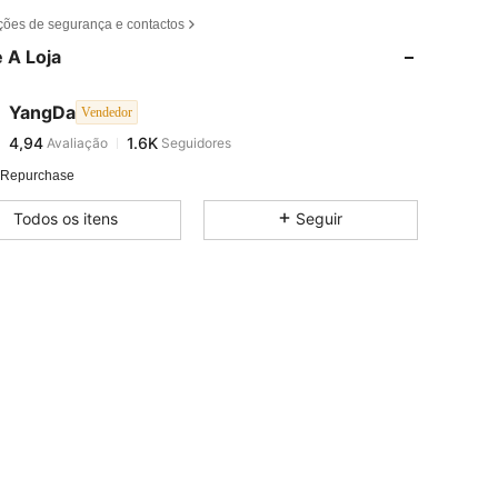
ções de segurança e contactos
4,94
1.6K
 A Loja
4,94
1.6K
4,94
1.6K
YangDa
Vendedor
4,94
1.6K
Avaliação
Seguidores
c***e
seguiu
1 dia atrás
4,94
1.6K
 Repurchase
4,94
1.6K
Todos os itens
Seguir
4,94
1.6K
4,94
1.6K
4,94
1.6K