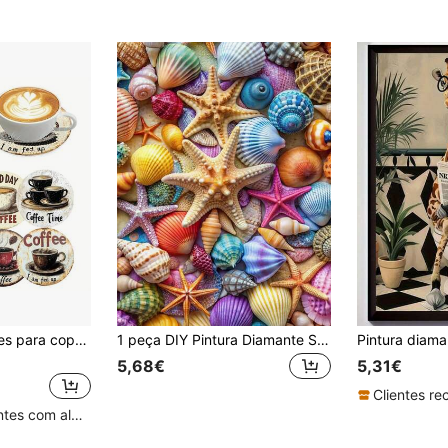
Conjunto de 8 bases para copos com pintura diamante, base para copos de acrílico com estampa de café de praia e suportes para decoração de casa, kits de artesanato com diamantes para iniciantes, adultos, suprimentos para arte com diamantes artificiais, presente
1 peça DIY Pintura Diamante Strass Bordado Decoração de Casa, Broca Completa, 11,8*15,7 pol./30*40 cm
5,68€
5,31€
Clientes recorrentes com alta taxa de retorno