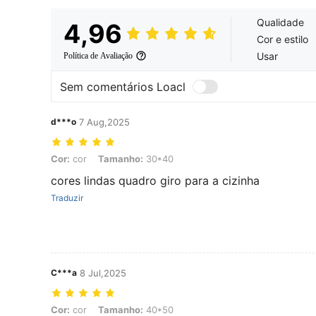
Qualidade
4,96
Cor e estilo
Usar
Política de Avaliação
Sem comentários Loacl
d***o
7 Aug,2025
Cor: cor, Tamanho: 30*40
Cor:
cor
Tamanho:
30*40
cores lindas quadro giro para a cizinha
Traduzir
C***a
8 Jul,2025
Cor: cor, Tamanho: 40*50
Cor:
cor
Tamanho:
40*50