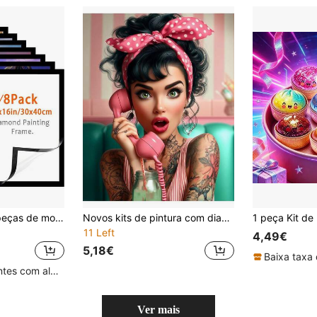
[Conjunto de 4-8 peças de moldura magnética de diamante] Moldura de foto de arte de diamante 12 x 16 polegadas - Serve para fotos de 10 x 14 polegadas, suporte autoadesivo, suspensão de parede horizontal ou vertical, moldura de arte de foto, preta
Novos kits de pintura com diamantes, adesivos artesanais, fantasia, linda garota, acessórios para celular, aconchegante, natalino, charmoso, bordado, mosaico, ponto cruz, strass, 5D, conjuntos de imagens DIY, decoração de parede para casa, brinquedos, presente.
11 Left
4,49€
5,18€
Baixa taxa 
Clientes recorrentes com alta taxa de retorno
Ver mais