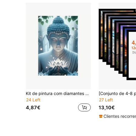
Kit de pintura com diamantes com tema de anime, inclui diamantes redondos de acrílico (PMMA), mosaico completo de diamantes, bordado com strass, ideal para decoração de casa.
24 Left
27 Left
4,87€
13,10€