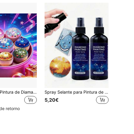
1 peça Kit de Pintura de Diamante 5D DIY Padrão de Coeira Fofa - Arte de Diamante Redonda Completa Mosaico Artesanal, Decoração de Parede para Casa, Sem Moldura
Spray Selante para Pintura de Diamantes, Selante Transparente para Proteger a Arte de Diamantes contra Poeira, Desbotamento e Perda de Diamantes, Acabamento Brilhante para Restaurar o Brilho, Secagem Rápida à Base de Água com Baixo Odor, Ferramenta Acessória para Iniciantes Adultos, Forte Adesão, Ideias de Presente
5,20€
de retorno