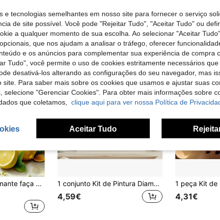
s e tecnologias semelhantes em nosso site para fornecer o serviço soli
cia de site possível. Você pode "Rejeitar Tudo", "Aceitar Tudo" ou defi
ookie a qualquer momento de sua escolha. Ao selecionar "Aceitar Tudo"
opcionais, que nos ajudam a analisar o tráfego, oferecer funcionalida
onteúdo e os anúncios para complementar sua experiência de compra
tar Tudo", você permite o uso de cookies estritamente necessários que
pode desativá-los alterando as configurações do seu navegador, mas is
 site. Para saber mais sobre os cookies que usamos e ajustar suas co
s, selecione "Gerenciar Cookies". Para obter mais informações sobre 
dados que coletamos,
clique aqui para ver nossa Política de Privacida
okies
Aceitar Tudo
Rejeita
1 peça pintura diamante faça você mesmo strass bordado fruta limão decoração para casa broca completa 11,8*15,7 pol/30*40 cm
1 conjunto Kit de Pintura Diamante Mosaico 5D DIY, Arte Decorativa Floral e de Letras para Casa, Sem Moldura
4,59€
4,31€