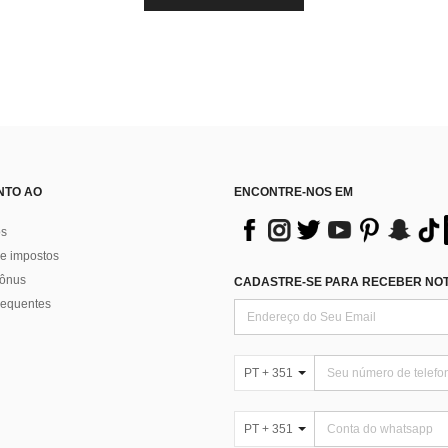
NTO AO
ENCONTRE-NOS EM
os
e impostos
bônus
CADASTRE-SE PARA RECEBER NOTÍ
requentes
PT + 351
PT + 351