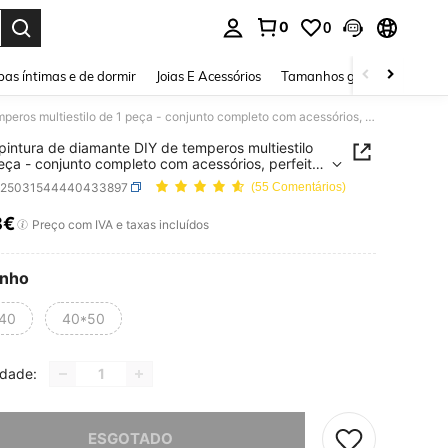
0
0
ar. Press Enter to select.
as íntimas e de dormir
Joias E Acessórios
Tamanhos grandes
Sapa
Kit de pintura de diamante DIY de temperos multiestilo de 1 peça - conjunto completo com acessórios, perfeito para decoração de casa e relaxamento, artesanato criativo para adultos
 pintura de diamante DIY de temperos multiestilo
eça - conjunto completo com acessórios, perfeito
ecoração de casa e relaxamento, artesanato
h25031544440433897
(55 Comentários)
vo para adultos
8€
ICE AND AVAILABILITY
Preço com IVA e taxas incluídos
nho
40
40*50
idade:
e, este produto está esgotado.
ESGOTADO