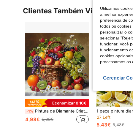
Utilizamos cookie
Clientes Também Visitaram
a melhor experiên
preferência de c
todos os cookies 
personalizar o c
selecionar "Rejei
funcionar. Você 
funcionamento do
cookies opcionai
processamos os 
Gerenciar Co
Economizar 0,10€
Pintura de Diamante Criativa 5D com Padrão de Frutas Múltiplas, Sem Moldura, Mosaico DIY com Diamantes Sintéticos, Decoração para Casa, Presente Ideal para Adultos e Iniciantes, Disponível em Vários Tamanhos
-1%
27 Left
4,98€
5,08€
5,43€
5,48€