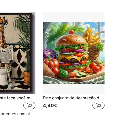
Pintura diamante faça você mesmo - Girafa lendo jornal no vaso sanitário, arte humorística moderna, arte animal, adequada para sala de estar, quarto, escritório - ideia de presente única
Este conjunto de decoração de parede para casa com pintura de diamantes apresenta um design sem moldura, combinando arte de diamantes 5D, perfeito para iniciantes adultos. A pintura de diamantes DIY completa e redonda é ideal para decorar espaços e como um presente surpresa!
4,40€
Clientes recorrentes com alta taxa de retorno