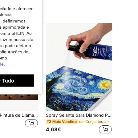
citado e oferecer
nir sua
, definiremos
de aprimorada e
 com a SHEIN. Ao
 fazem nosso site
so pode afetar o
nfigurações de
como
de.
r Tudo
1 peça Kit de Pintura de Diamantes, Pintura de Diamantes Redondos DIY, Arte e Artesanato com Perfuração Completa, Adequado para Decoração de Parede Doméstica e Presente
Spray Selante para Diamond Painting Atualizado 60ML/120ML/240ML - Selante de Arte de Diamante de Secagem Rápida em 30 Minutos, Mantém a Arte de Diamante Fixa e Brilhante, Acessórios e Ferramentas de Arte de Diamante, Fácil de Usar, Sem Necessidade de Pincel (1 Unidade)
em Conjuntos Pintura Diamante DIY e Acessórios
#2 Mais Vendido
4,68€