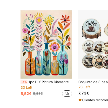
1pc DIY Pintura Diamante - Broca Completa Bordado Strass Decoração de Casa, 11,8*15,7 Polegadas
-1%
28 Left
30 Left
7,73€
5,52€
5,58€