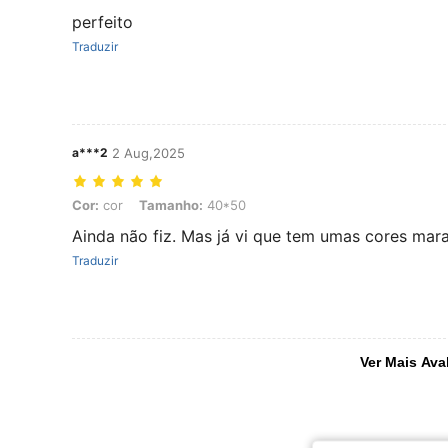
perfeito
Traduzir
a***2
2 Aug,2025
Cor: cor, Tamanho: 40*50
Cor:
cor
Tamanho:
40*50
Ainda não fiz. Mas já vi que tem umas cores mara
Traduzir
Ver Mais Ava