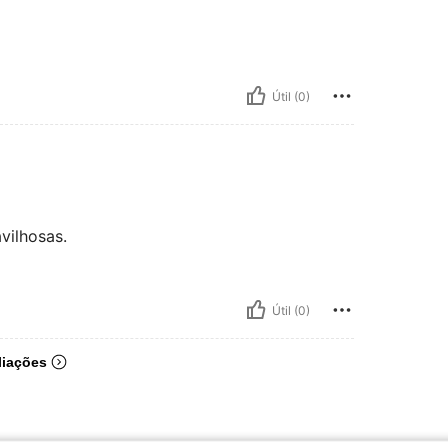
Útil (0)
vilhosas.
Útil (0)
liações