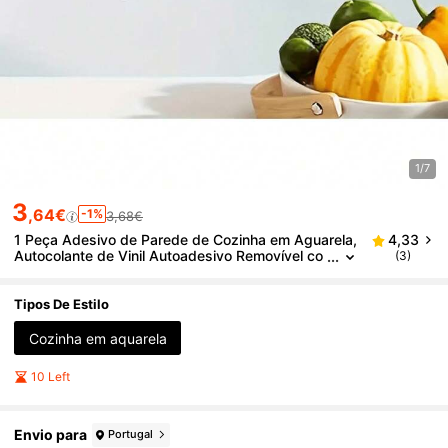
1/7
3
,64€
-1%
3,68€
1 Peça Adesivo de Parede de Cozinha em Aguarela,
4,33
Autocolante de Vinil Autoadesivo Removível co
(3)
m Utensílios e Flores, Mural de Descolar e Cola
r, Adequado para Decoração de Cozinha em Casa
Tipos De Estilo
Cozinha em aquarela
10 Left
Envio para
Portugal