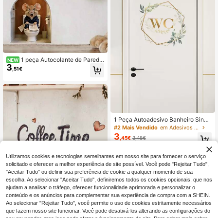
1 peça Autocolante de Parede
NEW
3
Fofo de Toca de Rato Cartoon para
,51€
Borda de Parede da Sala de Estar, D
ecoração para Casa, Papel de Pare
de para Quarto, Decalques Engraça
dos de Ratos
1 Peça Autoadesivo Banheiro Sinal
Adesivo De Parede Para Banheiro P
#2 Mais Vendido
em Adesivos de parede
orta Decoração
3
,45€
3,48€
Utilizamos cookies e tecnologias semelhantes em nosso site para fornecer o serviço
solicitado e oferecer a melhor experiência de site possível. Você pode "Rejeitar Tudo",
"Aceitar Tudo" ou definir sua preferência de cookie a qualquer momento de sua
escolha. Ao selecionar "Aceitar Tudo", definiremos todos os cookies opcionais, que nos
ajudam a analisar o tráfego, oferecer funcionalidade aprimorada e personalizar o
conteúdo e os anúncios para complementar sua experiência de compra com a SHEIN.
Ao selecionar "Rejeitar Tudo", você permite o uso de cookies estritamente necessários
que fazem nosso site funcionar. Você pode desativá-los alterando as configurações do