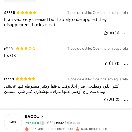
4***6
Tipos de estilo: Cozinha em aquarela
It
arrived
very
creased
but
happily
once
applied
they
disappeared
.
Looks
great
Útil
(0)
n***n
Tipos de estilo: Cozinha em aquarela
Its
OK
Útil
(1)
f***3
Tipos de estilo: Cozinha em aquarela
كتير
حلوه
ومطبخي
صار
احلا
وقت
لزقتها
وكتير
مبصوطه
فيها
عجبتني
وماندمت
راح
أوصي
عليها
مراه
تانيهشكرن
كتير
شي
انننننننن
Útil
(0)
BAODU
1.5K Seguidores
4,82
a***s
pago
1 dia atrás
Vendedor
22K Vendidos recentemente
6.4K Repurchase