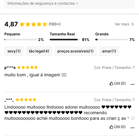
Informações de segurança e contactos
4,87
(100+)
Ver mais
Pequeno
Tamanho Real
Grande
2%
91%
7%
sexy
(1)
tão legal
(4)
preços acessíveis
(1)
amar
(1)
p***o
Cor: Prata / Tamanho: 7
muito
bom
,
igual
á
imagem
👌🏻
Útil
(0)
_***_
Cor: Prata / Tamanho: 7
Lindooooo
muitoooo
lindoooo
adorei
muitooooo
❤️❤️❤️❤️❤️❤️❤️
❤️❤️❤️❤️❤️❤️❤️❤️❤️❤️❤️❤️❤️❤️❤️❤️❤️❤️
recomendo
muitooooooooo
achei
muitooooo
bonitooo
para
as
crian
ç
as
❤️
❤️❤️❤️❤️❤️❤️❤️❤️❤️❤️❤️❤️
Útil
(0)