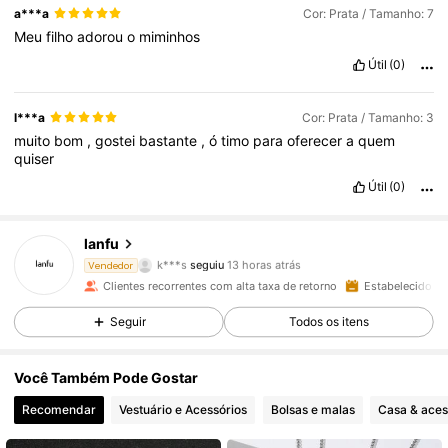
a***a
Cor: Prata / Tamanho: 7
Meu
filho
adorou
o
miminhos
Útil
(0)
l***a
Cor: Prata / Tamanho: 3
muito
bom
,
gostei
bastante
,
ó
timo
para
oferecer
a
quem
quiser
Útil
(0)
1.9K Seguidores
4,88
lanfu
k***s
seguiu
13 horas atrás
Vendedor
a***o
está a navegar
Clientes recorrentes com alta taxa de retorno
Estabelecido há
1.9K Seguidores
4,88
Seguir
Todos os itens
1.9K Seguidores
4,88
Você Também Pode Gostar
Recomendar
Vestuário e Acessórios
Bolsas e malas
Casa & aces
1.9K Seguidores
4,88