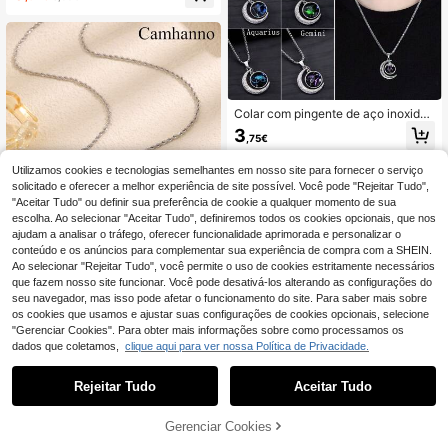
nalizado, acessório de joalharia
Colar com pingente de aço inoxidáv
el representando os 12 signos do zo
3
,75€
díaco, com lua vintage e pedra que
brilha no escuro. Hipoalergênico, m
oderno e elegante, perfeito para us
Utilizamos cookies e tecnologias semelhantes em nosso site para fornecer o serviço
o diário, encontros e festas. Ótima o
solicitado e oferecer a melhor experiência de site possível. Você pode "Rejeitar Tudo",
pção de presente para esposa, mãe
"Aceitar Tudo" ou definir sua preferência de cookie a qualquer momento de sua
e amigas.
escolha. Ao selecionar "Aceitar Tudo", definiremos todos os cookies opcionais, que nos
ajudam a analisar o tráfego, oferecer funcionalidade aprimorada e personalizar o
conteúdo e os anúncios para complementar sua experiência de compra com a SHEIN.
Ao selecionar "Rejeitar Tudo", você permite o uso de cookies estritamente necessários
que fazem nosso site funcionar. Você pode desativá-los alterando as configurações do
seu navegador, mas isso pode afetar o funcionamento do site. Para saber mais sobre
os cookies que usamos e ajustar suas configurações de cookies opcionais, selecione
Deyan Stainless Steel Jewelry
"Gerenciar Cookies". Para obter mais informações sobre como processamos os
Camhanno 1 PC Único, Apresentan
dados que coletamos,
clique aqui para ver nossa Política de Privacidade.
do Individualidade Pingente Aço Ino
13 Left
xidável Legal Esporte Pingente Corr
5
endo Tênis Colares, Ilumine Seu Pe
Rejeitar Tudo
Aceitar Tudo
,22€
scoço Prazer, Colar Requintado, Fut
ebol Pingente Colares Com Corrent
Gerenciar Cookies
e De 50" Presente Para Amantes/F
ADICIONAR AO CARRINHO
amílias/Melhores Amigos…