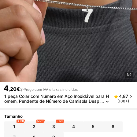
1/9
4
,20€
Preço com IVA e taxas incluídos
1 peça Colar com Número em Aço Inoxidável para H
4,87
omem, Pendente de Número de Camisola Desp
(100+)
ortiva Prateado, Joia de Corrente para Atletas,
Fãs de Basquetebol, Basebol e Futebol
Tamanho
4 left
6 left
7 left
1
2
3
4
5
6