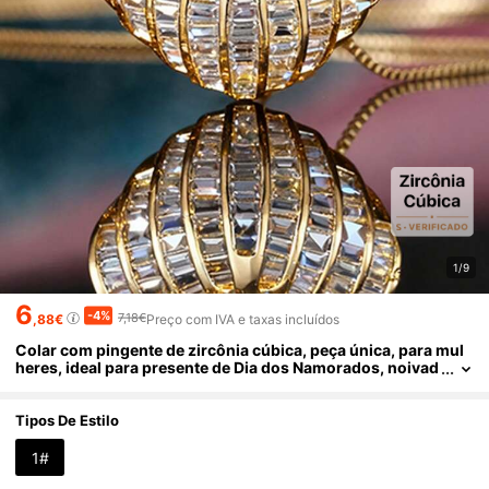
1/9
6
-4%
7,18€
,88€
Preço com IVA e taxas incluídos
Colar com pingente de zircônia cúbica, peça única, para mul
heres, ideal para presente de Dia dos Namorados, noivad
o, aniversário ou festa.
Tipos De Estilo
1#