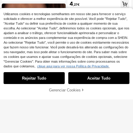
ourada e Prateada Disponíveis, Cor
Joias para Mulher, Joias Douradas,
4
rente Fina com Contas Redondas C
,27€
Uso Diário/Festa, Dia dos Namorad
ombinada com Corrente Oval Long
os, Aniversário
a para Textura em Camadas, Pende
Utilizamos cookies e tecnologias semelhantes em nosso site para fornecer o serviço
nte Retangular com Padrão de Losa
solicitado e oferecer a melhor experiência de site possível. Você pode "Rejeitar Tudo",
ngo em Relevo Requintado, Minimal
"Aceitar Tudo" ou definir sua preferência de cookie a qualquer momento de sua
ista e Sofisticado, Estilo Ins Commu
escolha. Ao selecionar "Aceitar Tudo", definiremos todos os cookies opcionais, que nos
ter Versátil para a Clavícula, Adequ
ado para Camisolas, Camisas, Malh
ajudam a analisar o tráfego, oferecer funcionalidade aprimorada e personalizar o
as e Outros Looks, Unissexo, Moder
conteúdo e os anúncios para complementar sua experiência de compra com a SHEIN.
no e Intemporal para Uso Diário, Per
Ao selecionar "Rejeitar Tudo", você permite o uso de cookies estritamente necessários
feito para Uso Próprio ou como Pres
que fazem nosso site funcionar. Você pode desativá-los alterando as configurações do
ente
seu navegador, mas isso pode afetar o funcionamento do site. Para saber mais sobre
os cookies que usamos e ajustar suas configurações de cookies opcionais, selecione
"Gerenciar Cookies". Para obter mais informações sobre como processamos os
5
dados que coletamos,
clique aqui para ver nossa Política de Privacidade.
Conjunto de 2 colares com pingent
e de letra, corrente de aço inoxidáv
5
Rejeitar Tudo
Aceitar Tudo
,66€
el, colar multicamadas para mulher
es.
Gerenciar Cookies
ADICIONAR AO CARRINHO
VITAL
VceTd 1 Peça Colar de Aço Inoxidáv
el Com Amarelo Trevo-De-Quatro-
32 Left
Folhas Pingente
3
,34€
-12%
3,83€