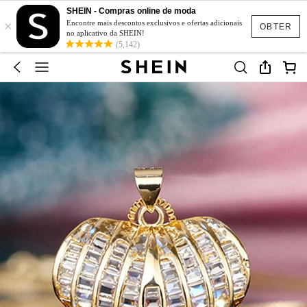
SHEIN - Compras online de moda
×
Encontre mais descontos exclusivos e ofertas adicionais
OBTER
no aplicativo da SHEIN!
(5,142)