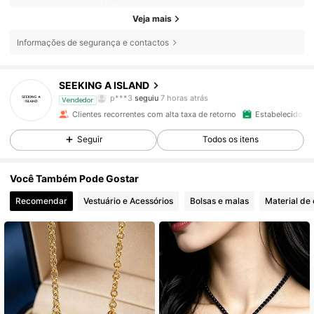
Veja mais
Informações de segurança e contactos
8.6K Seguidores
4,87
SEEKING A ISLAND
p***3
seguiu
7 horas atrás
r***0
está a navegar
Vendedor
8.6K Seguidores
4,87
Clientes recorrentes com alta taxa de retorno
Estabelecido há
Seguir
Todos os itens
8.6K Seguidores
4,87
Você Também Pode Gostar
Recomendar
Vestuário e Acessórios
Bolsas e malas
Material de 
8.6K Seguidores
4,87
8.6K Seguidores
4,87
8.6K Seguidores
4,87