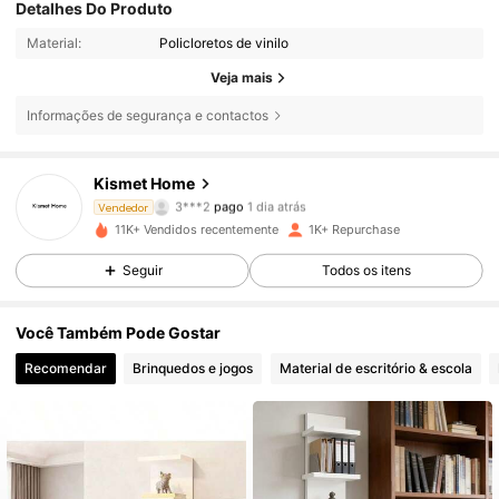
Detalhes Do Produto
Material:
Policloretos de vinilo
Veja mais
Informações de segurança e contactos
Kismet Home
869 Seguidores
4,65
3***2
pago
1 dia atrás
Vendedor
n***t
seguiu
1 dia atrás
11K+ Vendidos recentemente
1K+ Repurchase
869 Seguidores
4,65
Seguir
Todos os itens
869 Seguidores
4,65
Você Também Pode Gostar
869 Seguidores
4,65
Recomendar
Brinquedos e jogos
Material de escritório & escola
869 Seguidores
4,65
869 Seguidores
4,65