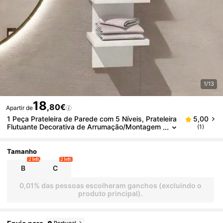
1/13
18
,80€
Apartir de
1 Peça Prateleira de Parede com 5 Níveis, Prateleira
5,00
Flutuante Decorativa de Arrumação/Montagem
(1)
na Parede, Prateleira Flutuante Vertical Estilo Bo
émio, Decoração para Casa, Decoração de Quarto,
Decoração de Quarto, Decoração de Natal, Decoraç
Tamanho
ão de Festa, Para Quartos, Salas de Estar, Casas d
2 left
2 left
e Banho, Cozinhas, Escritórios, Dormitórios
B
C
0,01% das pessoas escolheram ganchos (excluindo o
produto principal).