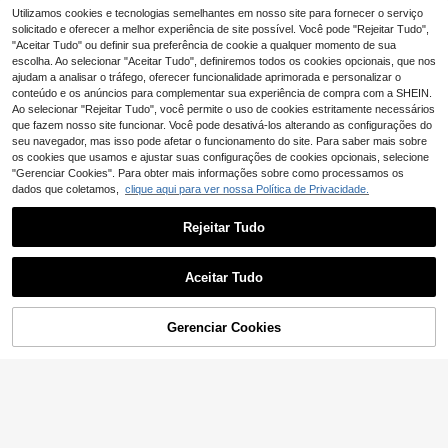
arto, presente para Rama, aniversár
Utilizamos cookies e tecnologias semelhantes em nosso site para fornecer o serviço
Decoração de parede pendurada e
io ou formatura.
m croché artesanal com flores, estil
solicitado e oferecer a melhor experiência de site possível. Você pode "Rejeitar Tudo",
22
,58€
o boémio, cascata floral tecida, pad
"Aceitar Tudo" ou definir sua preferência de cookie a qualquer momento de sua
rão de videira floral em croché, dec
escolha. Ao selecionar "Aceitar Tudo", definiremos todos os cookies opcionais, que nos
oração pendurada tecida em fio de
ajudam a analisar o tráfego, oferecer funcionalidade aprimorada e personalizar o
algodão com flores em cascata, de
conteúdo e os anúncios para complementar sua experiência de compra com a SHEIN.
coração estilo boémio farmhouse
Ao selecionar "Rejeitar Tudo", você permite o uso de cookies estritamente necessários
que fazem nosso site funcionar. Você pode desativá-los alterando as configurações do
seu navegador, mas isso pode afetar o funcionamento do site. Para saber mais sobre
os cookies que usamos e ajustar suas configurações de cookies opcionais, selecione
"Gerenciar Cookies". Para obter mais informações sobre como processamos os
dados que coletamos,
clique aqui para ver nossa Política de Privacidade.
1 peça Chaveiro de Anime Cartoon,
Adequado para Decoração de Moc
4
,88€
hila e Chaves na Época de Regress
Rejeitar Tudo
o às Aulas, Halloween, Pode Ser Us
ado para Decoração de Festa, Dec
oração de Feriados de Festa, Pinge
nte de Carro, Presente de Festa, Pr
Aceitar Tudo
esente de Regresso às Aulas, Prese
nte Perfeito para Fãs.
6
Gerenciar Cookies
ADICIONAR AO CARRINHO
Economizar 0,01€
Conjunto de 5 enfeites decorativos
para pendurar, em estilo europeu, c
18
,42€
18,43€
om detalhes dourados em relevo. F
eitos em resina pintada à mão, ideai
s para decoração de paredes, porta
-retratos, projetos DIY e para aprim
Economizar 0,01€