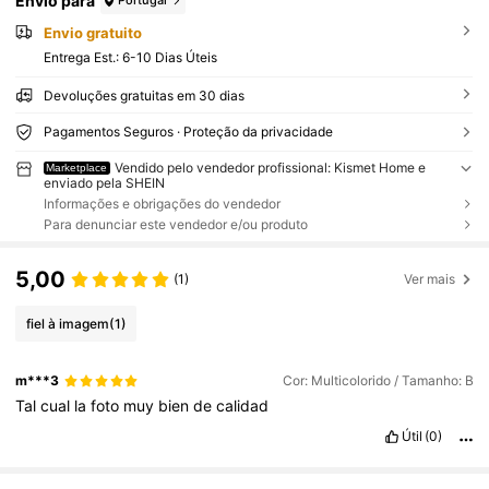
Envio para
Portugal
Envio gratuito
Entrega Est.:
6-10 Dias Úteis
Devoluções gratuitas em 30 dias
Pagamentos Seguros · Proteção da privacidade
Vendido pelo vendedor profissional: Kismet Home e
Marketplace
enviado pela SHEIN
Informações e obrigações do vendedor
Para denunciar este vendedor e/ou produto
5,00
(1)
Ver mais
fiel à imagem
(1)
m***3
Cor: Multicolorido / Tamanho: B
Tal
cual
la
foto
muy
bien
de
calidad
Útil
(0)