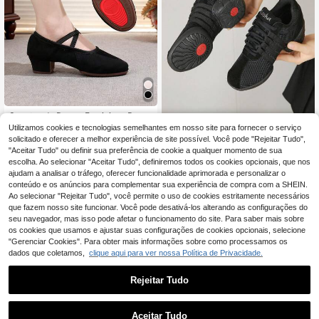
Sapatos de Dança Femininos Rosa
e Preto, Salto Baixo 3 cm, Slip-On,
Utilizamos cookies e tecnologias semelhantes em nosso site para fornecer o serviço
13
Sapatos de dança para mulher com
,90€
para Salsa, Dança Moderna, Prátic
cabedal em malha e sola de borrac
solicitado e oferecer a melhor experiência de site possível. Você pode "Rejeitar Tudo",
30
a, Atuação e Dança de Salão Profis
,98€
ha, sola macia, para todas as estaç
"Aceitar Tudo" ou definir sua preferência de cookie a qualquer momento de sua
sional, Confortáveis e Macios
ões, rasos, para dança, fitness e us
escolha. Ao selecionar "Aceitar Tudo", definiremos todos os cookies opcionais, que nos
o casual, leves
ajudam a analisar o tráfego, oferecer funcionalidade aprimorada e personalizar o
conteúdo e os anúncios para complementar sua experiência de compra com a SHEIN.
Ao selecionar "Rejeitar Tudo", você permite o uso de cookies estritamente necessários
que fazem nosso site funcionar. Você pode desativá-los alterando as configurações do
seu navegador, mas isso pode afetar o funcionamento do site. Para saber mais sobre
os cookies que usamos e ajustar suas configurações de cookies opcionais, selecione
"Gerenciar Cookies". Para obter mais informações sobre como processamos os
dados que coletamos,
clique aqui para ver nossa Política de Privacidade.
Rejeitar Tudo
Aceitar Tudo