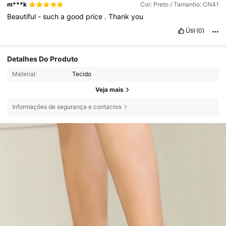
m***k
Cor: Preto / Tamanho: CN41
Beautiful
-
such
a
good
price
.
Thank
you
Útil
(0)
Detalhes Do Produto
Material:
Tecido
Veja mais
Informações de segurança e contactos