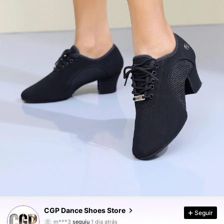
2.4K Seguidores
4,82
CGP Dance Shoes Store
Seguir
m***3
seguiu
1 dia atrás
o***q
está a navegar