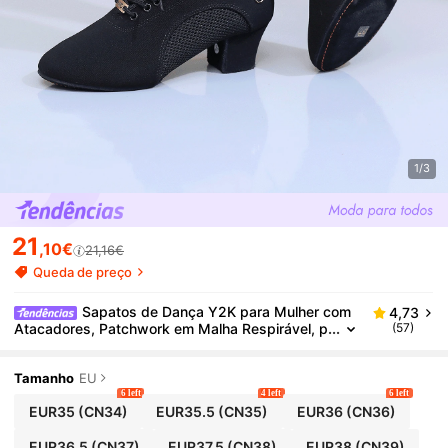
1/3
21
,10€
21,16€
Queda de preço
Sapatos de Dança Y2K para Mulher com
4,73
Atacadores, Patchwork em Malha Respirável, p
(57)
ara Festa em Interior, Unissexo, Todas as Estaç
ões, Sapatos de Ballet com Salto Chunky
Tamanho
EU
6 left
4 left
6 left
EUR35
(CN34)
EUR35.5
(CN35)
EUR36
(CN36)
EUR36.5
(CN37)
EUR37.5
(CN38)
EUR38
(CN39)