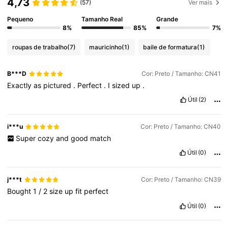
4,73
(57)
Ver mais
Pequeno
Tamanho Real
Grande
8%
85%
7%
roupas de trabalho
(7)
mauricinho
(1)
baile de formatura
(1)
B***D
Cor: Preto / Tamanho: CN41
Exactly
as
pictured
.
Perfect
.
I
sized
up
.
Útil
(2)
i***u
Cor: Preto / Tamanho: CN40
Super
cozy
and
good
match
Útil
(0)
j***t
Cor: Preto / Tamanho: CN39
Bought
1
/
2
size
up
fit
perfect
Útil
(0)