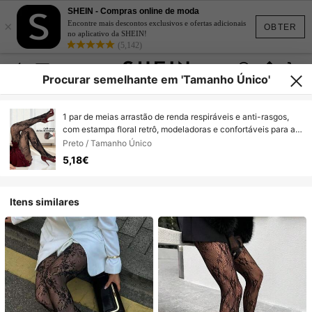
SHEIN - Compras online de moda
×
Encontre mais descontos exclusivos e ofertas adicionais
OBTER
no aplicativo da SHEIN!
(5,142)
Procurar semelhante em 'Tamanho Único'
1 par de meias arrastão de renda respiráveis e anti-rasgos,
com estampa floral retrô, modeladoras e confortáveis para a
pele, ideais para festas e baladas.
Preto / Tamanho Único
5,18€
Itens similares