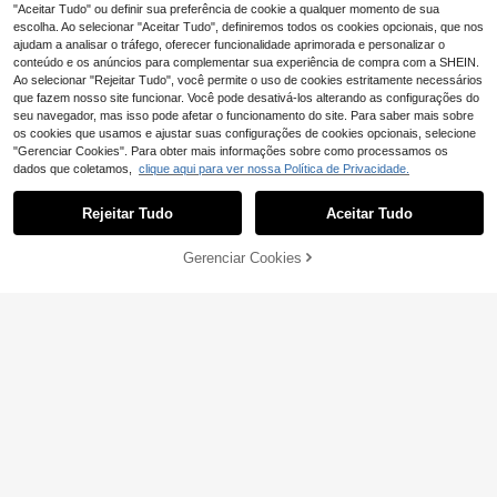
"Aceitar Tudo" ou definir sua preferência de cookie a qualquer momento de sua
escolha. Ao selecionar "Aceitar Tudo", definiremos todos os cookies opcionais, que nos
8
ajudam a analisar o tráfego, oferecer funcionalidade aprimorada e personalizar o
8
conteúdo e os anúncios para complementar sua experiência de compra com a SHEIN.
#Meias de rede
Ao selecionar "Rejeitar Tudo", você permite o uso de cookies estritamente necessários
SHEIN ICON 1 par de meias feminin
#Meias de rede
que fazem nosso site funcionar. Você pode desativá-los alterando as configurações do
5
as fofas, sensuais, de renda, texturi
SHEIN ICON 1 par de meias feminin
,18€
seu navegador, mas isso pode afetar o funcionamento do site. Para saber mais sobre
zadas, com videira floral, adequada
4
as fofas, renda sexy, texturizadas, r
,98€
os cookies que usamos e ajustar suas configurações de cookies opcionais, selecione
s para uso casual e festa
enda sensual, jacquard, padrão de
"Gerenciar Cookies". Para obter mais informações sobre como processamos os
videira, arrastão, adequadas para u
dados que coletamos,
clique aqui para ver nossa Política de Privacidade.
so casual ou festa
Mostrar artigos semelhantes em stock em '
Tamanho Único
'
Você Também Pode Gostar
Rejeitar Tudo
Aceitar Tudo
Desculpe, este produto está esgotado.
Gerenciar Cookies
ESGOTADO
Meias femininas pretas de renda va
4
zada acima do joelho, alta elasticid
,34€
Conqueror
ade antiderrapante, meias longas s
1 Par de Meias Acima do Joelho co
exy estilo francês para combinar co
m Estampa de Espada Escura, Preto
m saltos altos, estilo French Girl
36 Left
e Branco, Estilo Subcultura Y2K, Me
5
,94€
ias Longas até a Coxa, Estilo Urban
o
2
2
4
,96€
,95€
,80€
5,09€
-5%