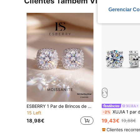
Clientes Também Visitaram
Gerenciar Co
ESBERRY 1 Par de Brincos de Moissanita com Diamantes de 0,5 Quilates, em Prata de Lei 925, Adequados para Mulheres, Podem Ser Usados como Brincos de Casamento, Presentes para o Dia das Mães, Dia dos Namorados, Joias de Luxo para Senhoras, Festas, Encontros, Noivados, Acessórios de Noiva
XUJIA
XUJIA 1 par de brincos de moissanita redondos clássicos de 3 mm/4 mm/5 mm/6,5 mm/8 mm/9 mm
-2%
15 Left
18,98€
19,43€
19,88€