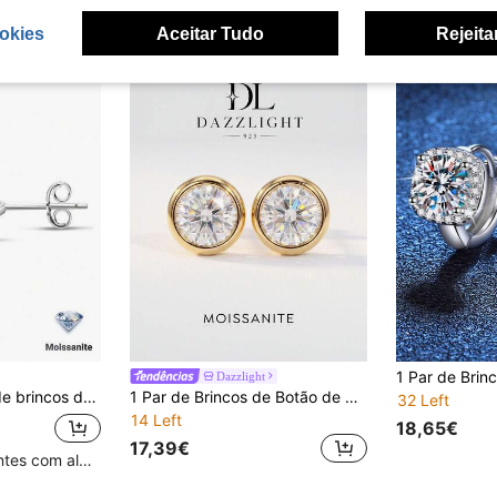
okies
Aceitar Tudo
Rejeita
Dazzlight
/10 mm/11 mm, brincos de prata de lei 925, joia com pedra preciosa cor D VVS1.
1 Par de Brincos de Botão de Noivado e Casamento com Moissanite Redonda 0,5-1 Quilates em Montagem Bezel, Prata de Lei 925, Brincos Minimalistas de Moda para Mulher, Presente de Joalharia Requintado, Adequado para Natal e Encontros
32 Left
14 Left
18,65€
17,39€
Clientes recorrentes com alta taxa de retorno