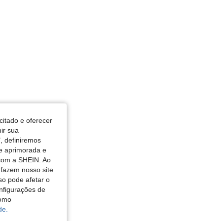
citado e oferecer
nir sua
, definiremos
de aprimorada e
 com a SHEIN. Ao
 fazem nosso site
so pode afetar o
nfigurações de
como
de.