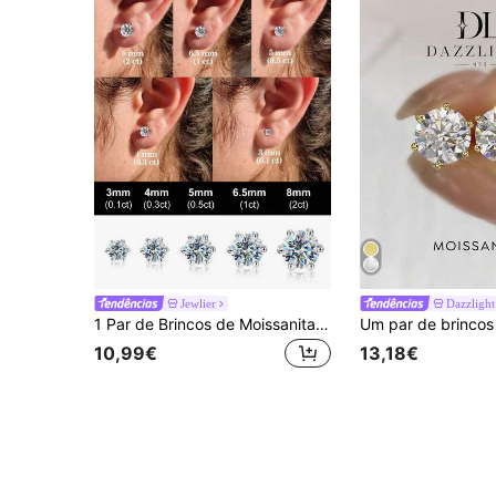
Jewlier
Dazzlight
1 Par de Brincos de Moissanita, Joia de Luxo para Presente, Prata de Lei 925, Joia Requintada para Mulheres
10,99€
13,18€