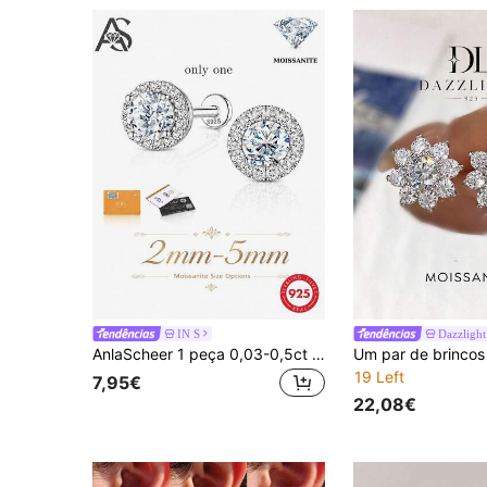
IN S
Dazzlight
AnlaScheer 1 peça 0,03-0,5ct Moissanite Prata Esterlina 925 Pavê Completo Costas Planas Brinco de Cartilagem Conch Piercing Brincos de Noivado Casamento Joalharia Nupcial Feminina
19 Left
7,95€
22,08€