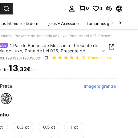
0
0
ar. Press Enter to select.
as íntimas e de dormir
Joias E Acessórios
Tamanhos grandes
Sapa
1 Par de Brincos de Moissanite, Presente de Joalharia de Luxo, Prata de Lei 925, Presente de Joalharia Requintada para Mulher, Joias de Noiva para Casamento com Strass, Brincos com Strass
1 Par de Brincos de Moissanite, Presente de
ria de Luxo, Prata de Lei 925, Presente de
ria Requintada para Mulher, Joias de Noiva para
j260129092511980980211
(81 Comentários)
nto com Strass, Brincos com Strass
13
,32€
r de
ICE AND AVAILABILITY
Prata
Imagem grande
nho
ct
0,3 ct
0,5 ct
1 ct