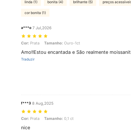
linda (1)
bonita (4)
brilhante (5)
preços acessíveis
cor bonita (1)
a***o
7 Jul,2026
Cor: Prata, Tamanho: Ouro-1ct
Cor:
Prata
Tamanho:
Ouro-1ct
Amo!!Estou encantada e São realmente moissanit
Traduzir
f***3
8 Aug,2025
Cor: Prata, Tamanho: 0,1 ct
Cor:
Prata
Tamanho:
0,1 ct
nice