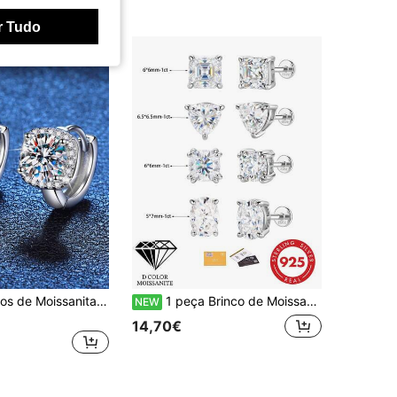
r Tudo
1 Par de Brincos de Moissanita de 1 Quilate de Cor D, Grau de Clareza VVS Com Certificado de GRA Para Mulheres, Adequado para Deslocamentos Diários, Festivais e Festas. A Pedra Principal é Uma Única Moissanita de 0,5 Quilates com Brilho Deslumbrante. Os Brincos São Feitos de Prata S925 Pura, Que é Hipoalergênica e Estilosa, Simples e Atmosférica. Indispensáveis no Ambiente de Trabalho e Festividades, Apropriado Para Deslocamentos Diários. Brincos de Diamante
1 peça Brinco de Moissanite, Joia de Moissanite Requintada em Prata de Lei 925 Unissexo, Presente de Casamento & Noivado para Ela, Cor D Corte Redondo VVS1
NEW
14,70€