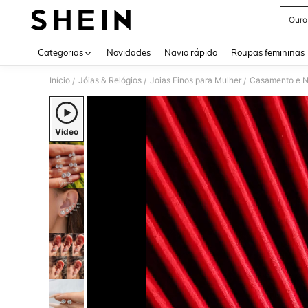
Ouro
Use up 
Categorias
Novidades
Navio rápido
Roupas femininas
Início
Jóias & Relógios
Joias Finos para Mulher
Casamento e N
/
/
/
Video