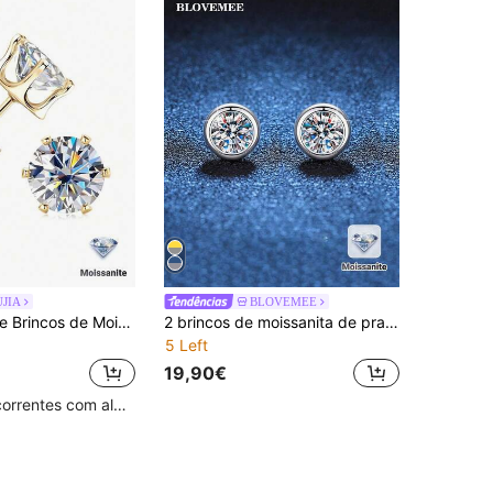
UJIA
BLOVEMEE
XUJIA 1 Par de Brincos de Moissanite Redonda com Garra Coroa de 6 Pontas 3mm/4mm/5mm/6,5mm/8mm/9mm, Brincos de Pino em Prata de Lei 925, Cor Dourada, Joias, Presente
2 brincos de moissanita de prata esterlina 925, luxuosos e delicados, 0,5 quilates, adequados para uso diário feminino e presente de Dia das Mães
5 Left
19,90€
Clientes recorrentes com alta taxa de retorno