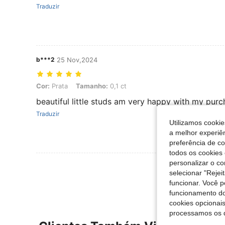
Traduzir
b***2
25 Nov,2024
Cor: Prata, Tamanho: 0,1 ct
Cor:
Prata
Tamanho:
0,1 ct
beautiful little studs am very happy with my pur
Traduzir
Utilizamos cookie
a melhor experiên
preferência de c
todos os cookies 
personalizar o c
Ver Mais Ava
selecionar "Rejei
funcionar. Você 
funcionamento do
cookies opcionai
processamos os 