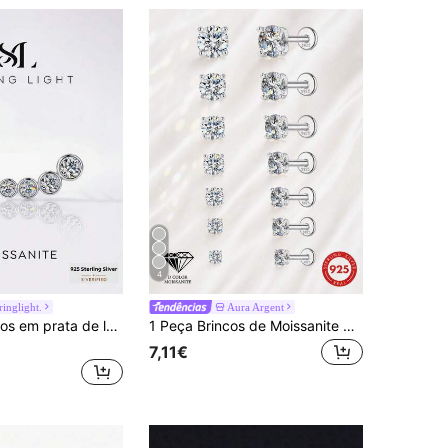
4
ringlight.
Aura Argent
1 par de brincos em prata de lei 925 com 5 diamantes de moissanita, joia romântica e elegante para presentear mulheres, ideal para o Dia dos Namorados, formaturas e encontros românticos.
1 Peça Brincos de Moissanite 0,03-1,2ct em Prata de Lei 925 com Base Plana, Joias de Piercing Hipoalergénicas para Mulheres e Homens, Uso Diário, Casamento e Noiva
7,11€