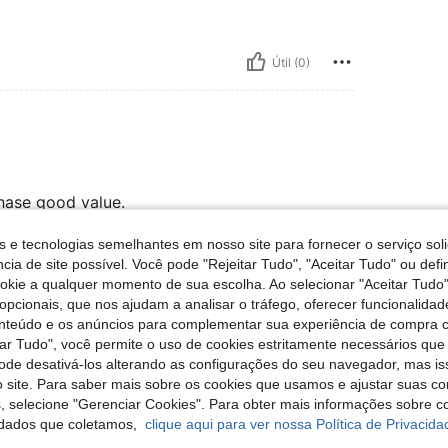
Útil (0)
chase good value.
s e tecnologias semelhantes em nosso site para fornecer o serviço soli
cia de site possível. Você pode "Rejeitar Tudo", "Aceitar Tudo" ou defi
Útil (2)
ookie a qualquer momento de sua escolha. Ao selecionar "Aceitar Tudo"
opcionais, que nos ajudam a analisar o tráfego, oferecer funcionalida
onteúdo e os anúncios para complementar sua experiência de compra
liações
tar Tudo", você permite o uso de cookies estritamente necessários que
pode desativá-los alterando as configurações do seu navegador, mas is
 site. Para saber mais sobre os cookies que usamos e ajustar suas co
s, selecione "Gerenciar Cookies". Para obter mais informações sobre 
dados que coletamos,
clique aqui para ver nossa Política de Privacida