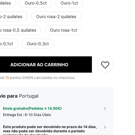
ilates
Ouro-0,5ct
Ouro-1ct
-2 quilates
Ouro rosa-2 quilates
 rosa-0,5 quilates
Ouro rosa-1ct
o-0,1ct
Ouro-0,3ct
ADICIONAR AO CARRINHO
até
15
pontos SHEIN calculados no checkout.
vio para
Portugal
Envio gratuito(Pedidos ≥ 14,90€)
Entrega Est.:
6-10 Dias Úteis
Este produto pode ser devolvido no prazo de 14 dias,
mas não pode ser devolvido durante o período