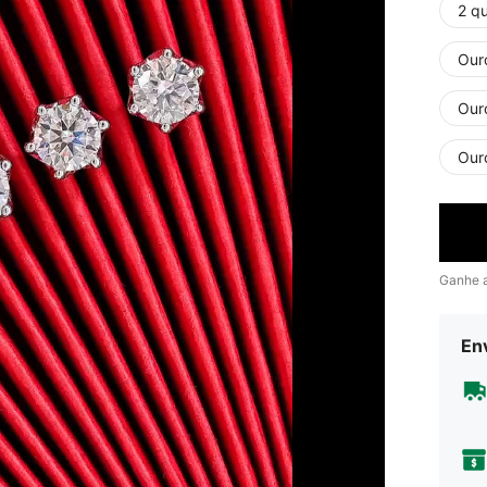
2 qu
Ouro
Ouro
Our
Ganhe 
En