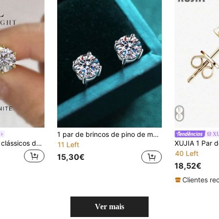
1 par de brincos de pino de moissanita de 1 quilate D Color VVS Clarity com certificado GRA, design clássico elegante de 4 pontas, adequado para mulheres para noivado, casamento, presentes, festas, uso diário, casamentos e eventos formais. Pedra principal: moissanita de 1 quilate, brilhantemente cintilante. Feito de prata esterlina 925, hipoalergênico, moderno e sofisticado, ideal para trabalho, festas e deslocamento
X
Um par de brincos clássicos de 6 garras, cravejados com diamantes de moissanita de 2 quilates, em prata de lei 925. Perfeitos para casamentos, noivados, aniversários e um excelente presente para meninas e mulheres.
11 Left
40 Left
15,30€
18,52€
Ver mais