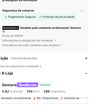
prolongado de devolução
Segurança de compras
Pagamentos Seguros
Proteção da privacidade
Vendido pelo vendedor profissional: Gemore
Marketplace
Envio de SHEIN
Informações e obrigações do vendedor
Para denunciar este vendedor e/ou produto
ição
Diário,Redondo,Não
4,82
194
28K
ções de segurança e contactos
 A Loja
4,82
194
28K
Gemore
Vendedor
4,82
194
28K
Avaliação
Itens
Seguidores
l***3
pago
1 dia atrás
 Vendidos recentemente
8K+ Repurchase
Aumento de seguidores 49%
4,82
194
28K