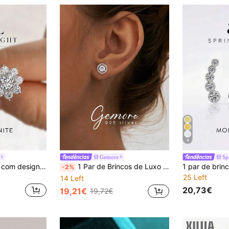
4
Gemore
Sp
Um par de brincos com design floral, cravejados com diamantes de moissanita de 0,5 quilates, em prata de lei 925. Perfeitos para casamentos, noivados, aniversários e um ótimo presente.
1 Par de Brincos de Luxo em Prata de Lei 925 com Moissanita, Joia de Alta Qualidade para Presentear Mulheres
-2%
25 Left
14 Left
20,73€
19,21€
19,72€