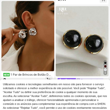
Geométricos Quadrados em Cristal
de Vidro para Mulher, Uso Diário e
Casual
8
1 Par de Brincos de Botão Dou
NEW
rados Estilo Europeu & Americano c
3
Rovog Jewelry
,50€
om Nó Torcido Exagerado de Nicho
Utilizamos cookies e tecnologias semelhantes em nosso site para fornecer o serviço
1 Par de Brincos Redondos Geométr
de Alta Gama
icos Minimalistas de Luxo com Péro
solicitado e oferecer a melhor experiência de site possível. Você pode "Rejeitar Tudo",
3
,74€
3,75€
la Falsa, Joias para Mulher
"Aceitar Tudo" ou definir sua preferência de cookie a qualquer momento de sua
escolha. Ao selecionar "Aceitar Tudo", definiremos todos os cookies opcionais, que nos
ajudam a analisar o tráfego, oferecer funcionalidade aprimorada e personalizar o
conteúdo e os anúncios para complementar sua experiência de compra com a SHEIN.
Ao selecionar "Rejeitar Tudo", você permite o uso de cookies estritamente necessários