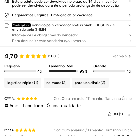
Este produto pode ser devolvido no prazo de 14 dias, mas não
pode ser devolvido durante o período prolongado de devolução
Pagamentos Seguros · Proteção da privacidade
Vendido pelo vendedor profissional: TOPSHINY e
Marketplace
enviado pela SHEIN
Informações e obrigações do vendedor
Para denunciar este vendedor e/ou produto
4,70
(100+)
Ver mais
Pequeno
Tamanho Real
Grande
4%
95%
1%
logística rápida
(1)
na moda
(2)
para uso diário
(2)
C***a
Cor: Ouro amarelo / Tamanho: Tamanho Único
Amei
,
ficou
lindo
.
Ó
tima
qualidade
Útil
(1)
l***a
Cor: Ouro amarelo / Tamanho: Tamanho Único