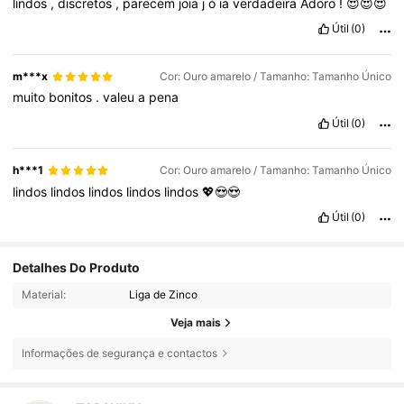
lindos
,
discretos
,
parecem
joia
j
ó
ia
verdadeira
Adoro
!
😍😍😍
Útil
(0)
m***x
Cor: Ouro amarelo / Tamanho: Tamanho Único
muito
bonitos
.
valeu
a
pena
Útil
(0)
h***1
Cor: Ouro amarelo / Tamanho: Tamanho Único
lindos
lindos
lindos
lindos
lindos
💖😍😍
Útil
(0)
Detalhes Do Produto
Material:
Liga de Zinco
Veja mais
Informações de segurança e contactos