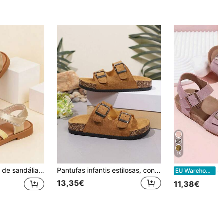
15
biqueira aberta macias, sandálias de praia de verão. Adequadas para praia, férias, festa de aniversário, Páscoa, casamento, volta às aulas, uso casual diário, festa e outras ocasiões. Sandálias de estilo primavera/verão.
Pantufas infantis estilosas, confortáveis e leves, unissex (Por favor, escolha o tamanho de acordo com o comprimento real da palmilha, pois a forma é pequena).
Sand
EU Warehouse
13,35€
11,38€