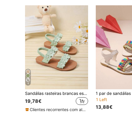
4
Sandálias rasteiras brancas estilo doce fofo para meninas, sapatos casuais de praia princesa para crianças, primavera/verão
1 Left
19,78€
13,88€
Clientes recorrentes com alta taxa de retorno