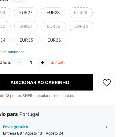
26
EUR27
EUR28
EUR29
30
EUR31
EUR32
EUR33
34
EUR35
EUR36
a de tamanhos
idade:
7 Left
ADICIONAR AO CARRINHO
até
18
pontos SHEIN calculados no checkout.
vio para
Portugal
Envio gratuito
Entrega Est.:
Agosto 13 - Agosto 24