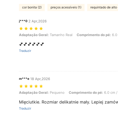
cor bonita (2)
preços acessíveis (1)
requintado de alto 
j***0
2 Apr,2026
Adaptação Geral: Tamanho Real, Comprimento do pé: 6.0 cm / 2.4 
Adaptação Geral:
Tamanho Real
Comprimento do pé:
6.0 
💕💕💕💕💕💕
Traduzir
m***e
18 Apr,2026
Adaptação Geral: Pequeno, Comprimento do pé: 6.0 cm / 2.4 in, Co
Adaptação Geral:
Pequeno
Comprimento do pé:
6.0 cm / 
Mięciutkie. Rozmiar delikatnie mały. Lepiej zamó
Traduzir