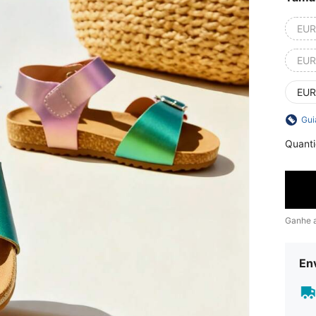
EUR
EUR
EUR
Gui
Quant
Ganhe 
En