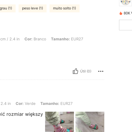
grau (1)
peso leve (1)
muito solto (1)
80K 
in, Cor: Branco, Tamanho: EUR27
cm / 2.4 in
Cor:
Branco
Tamanho:
EUR27
Útil (0)
r: Verde, Tamanho: EUR27
2.4 in
Cor:
Verde
Tamanho:
EUR27
wić rozmiar większy