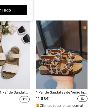
r Tudo
 Par de Sandálias Rasas de Cortiça Macia Estilo Princesa Boémio para Rapariga Adolescente, 3-14 Anos, para Férias, Praia e Uso Diário
1 Par de Sandálias de Verão Infantis casuais, com Estampa de Leopardo, em Pu com Relevo, com Alça de Gancho e Laço, Sola Plana Macia e Antiderrapante
11,93€
Clientes recorrentes com alta taxa de retorno