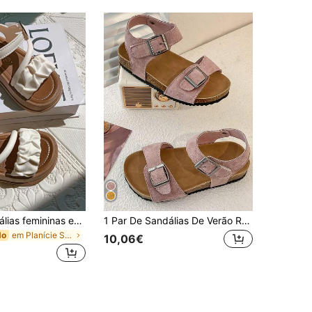
1 par de sandálias femininas estilo oco com dedo aberto em PVC, adequadas para férias de verão
1 Par De Sandálias De Verão Resistentes Ao Desgaste, Casuais, Romanas, Pretas, Com Sola Grossa, Para Meninas De 3 A 12 Anos, Chinelos Adequados Para Uso Interno E Externo, Diário, Férias, Lazer, Praia, Fivela Bimetálica, Chinelos
em Planície Sandálias rasas infantis
do
10,06€