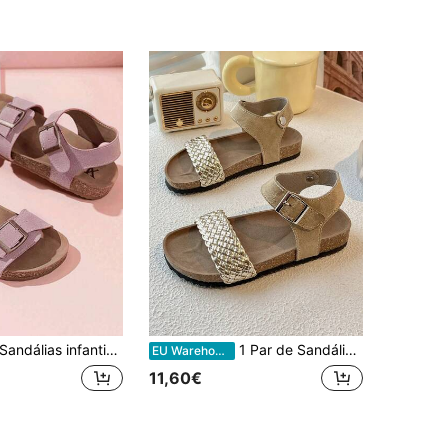
álias infantis femininas, lançamento de 2025, com cabedal em tom lilás fosco e detalhes em fivela metálica. Estilo minimalista e moderno. Sola de cortiça macia para maior conforto. Ideais para meninas de 3 a 12 anos, perfeitas para passeios, brincadeiras e outras ocasiões. Uma sandália feminina estilosa e casual.
1 Par de Sandálias de Praia Rasas para Rapariga com Cabedal Trançado e Atacadores Ajustáveis, Estilosas, para Interior, Exterior e Férias
EU Warehouse
11,60€