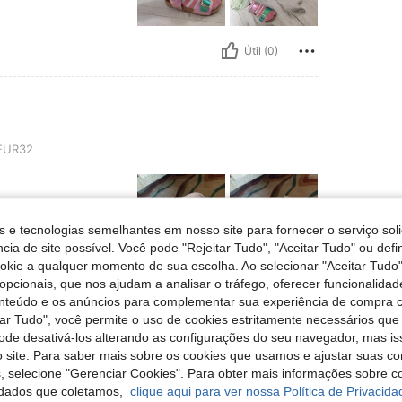
Útil (0)
EUR32
o
s e tecnologias semelhantes em nosso site para fornecer o serviço soli
cia de site possível. Você pode "Rejeitar Tudo", "Aceitar Tudo" ou defi
ookie a qualquer momento de sua escolha. Ao selecionar "Aceitar Tudo"
opcionais, que nos ajudam a analisar o tráfego, oferecer funcionalida
Útil (0)
onteúdo e os anúncios para complementar sua experiência de compra
tar Tudo", você permite o uso de cookies estritamente necessários que
liações
pode desativá-los alterando as configurações do seu navegador, mas is
 site. Para saber mais sobre os cookies que usamos e ajustar suas co
s, selecione "Gerenciar Cookies". Para obter mais informações sobre 
dados que coletamos,
clique aqui para ver nossa Política de Privacida