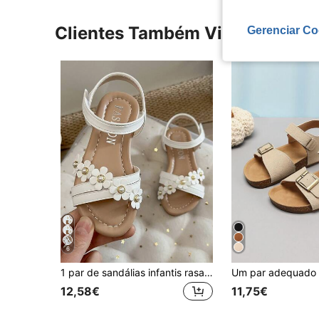
Clientes Também Visitaram
Gerenciar Co
6
1 par de sandálias infantis rasas brancas de croché com tira no tornozelo, estilo 2026, adequadas para férias de verão e festas
12,58€
11,75€