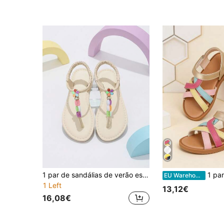
1 par de sandálias de verão estilo boémio para crianças, sandálias de dedo com contas bicolores, sandálias de praia slip-on com flor 3D de cinco cores para raparigas, adequadas para férias, festas e combinação de roupa
1 par de sandálias infantis para menina com tiras cruzadas arco-íris, sandálias arco-íris de 
EU Warehouse
1 Left
13,12€
16,08€