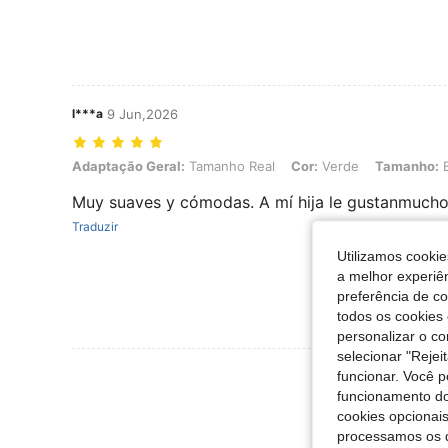
l***a
9 Jun,2026
Adaptação Geral: Tamanho Real, Cor: Verde, Tamanho: EUR32
Adaptação Geral:
Tamanho Real
Cor:
Verde
Tamanho:
Muy suaves y cómodas. A mí hija le gustanmuch
Traduzir
Utilizamos cookie
a melhor experiên
preferência de c
todos os cookies 
personalizar o c
selecionar "Rejei
Ver Mais Ava
funcionar. Você 
funcionamento do
cookies opcionai
processamos os 