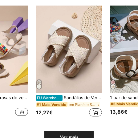
1 par de sandálias rasas de verão para criança, corda trançada colorida com borlas coloridas, sandálias de estilo boémio para menina, fecho de ajustável, adequadas para praia, férias, festa
Sandálias de Verão Estilo Boémio Tecidas com Tiras Cruzadas e Pompons, Chinelos para Praia, Férias, Interior e Exterior
EU Warehouse
#3 Mais Vendi
em Planície Sandálias rasas infantis
#1 Mais Vendido
13,86€
12,27€
Ver mais