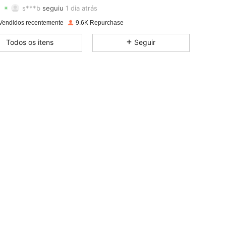
s***b
seguiu
1 dia atrás
4,79
121
3K
Avaliação
Itens
Seguidores
Vendidos recentemente
9.6K Repurchase
4,79
121
3K
Todos os itens
Seguir
4,79
121
3K
4,79
121
3K
4,79
121
3K
4,79
121
3K
4,79
121
3K