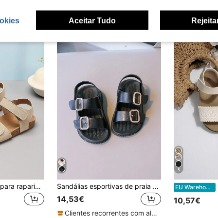
okies
Aceitar Tudo
Rejeita
5
Um par adequado para raparigas. O cabedal apresenta uma tira simples cruzada com uma fivela quadrada de metal. A sola é uma combinação de cortiça e borracha, proporcionando boa resistência ao deslizamento e conforto, e amortecendo efetivamente ao caminhar. O cano alto chega ao tornozelo e utiliza uma combinação de fecho de e fivelas de metal para calçar e descalçar facilmente e ajustar a pressão. Adequado para dias escolares quotidianos, idas às compras ao fim de semana ou férias em família. (Sola/Cor da sola aleatória)
Sandálias esportivas de praia casuais antiderrapantes para crianças, para meninos e meninas
1
EU Warehouse
14,53€
10,57€
Clientes recorrentes com alta taxa de retorno