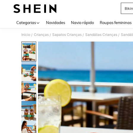
Bikin
Use up 
Categorias
Novidades
Navio rápido
Roupas femininas
Início
Crianças
Sapatos Crianças
Sandálias Crianças
Sandáli
/
/
/
/