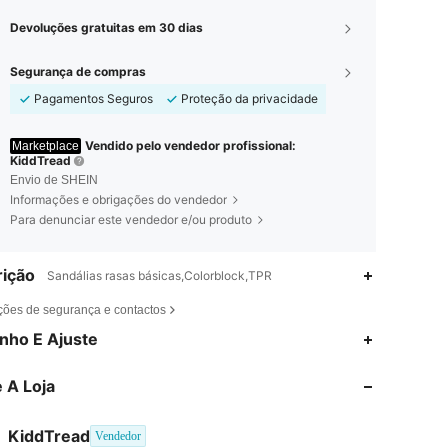
Devoluções gratuitas em 30 dias
Segurança de compras
Pagamentos Seguros
Proteção da privacidade
Vendido pelo vendedor profissional:
Marketplace
KiddTread
Envio de SHEIN
Informações e obrigações do vendedor
Para denunciar este vendedor e/ou produto
ição
Sandálias rasas básicas,Colorblock,TPR
ções de segurança e contactos
4,79
121
3K
nho E Ajuste
4,79
121
3K
 A Loja
4,79
121
3K
KiddTread
Vendedor