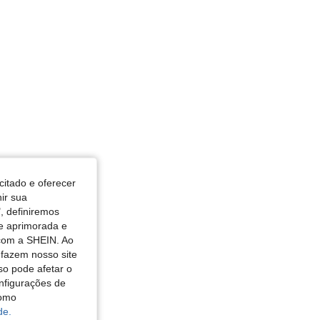
citado e oferecer
nir sua
, definiremos
de aprimorada e
 com a SHEIN. Ao
 fazem nosso site
so pode afetar o
nfigurações de
como
de.