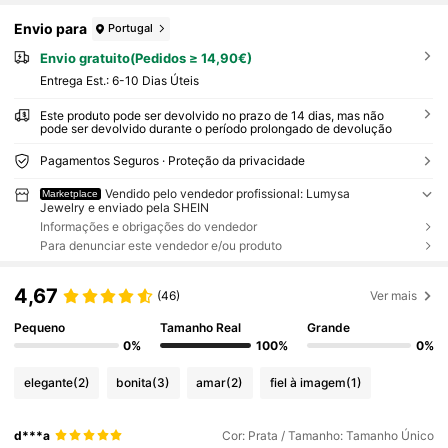
Envio para
Portugal
Envio gratuito(Pedidos ≥ 14,90€)
Entrega Est.:
6-10 Dias Úteis
Este produto pode ser devolvido no prazo de 14 dias, mas não
pode ser devolvido durante o período prolongado de devolução
Pagamentos Seguros · Proteção da privacidade
Vendido pelo vendedor profissional: Lumysa
Marketplace
Jewelry e enviado pela SHEIN
Informações e obrigações do vendedor
Para denunciar este vendedor e/ou produto
4,67
(46)
Ver mais
Pequeno
Tamanho Real
Grande
0%
100%
0%
elegante
(2)
bonita
(3)
amar
(2)
fiel à imagem
(1)
d***a
Cor: Prata / Tamanho: Tamanho Único