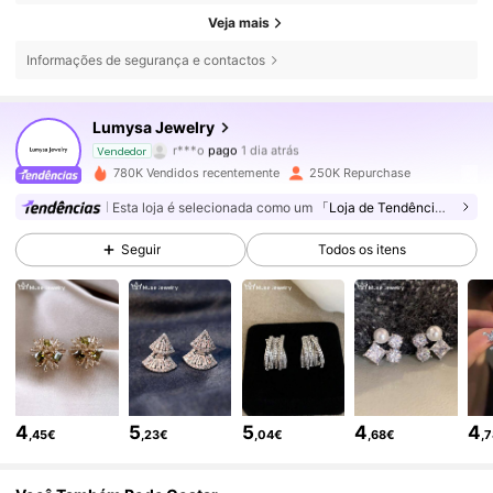
Veja mais
Informações de segurança e contactos
Lumysa Jewelry
75K Seguidores
4,86
r***o
pago
1 dia atrás
Vendedor
4***h
seguiu
2 horas atrás
780K Vendidos recentemente
250K Repurchase
75K Seguidores
4,86
Esta loja é selecionada como um
「Loja de Tendências」
Seguir
Todos os itens
75K Seguidores
4,86
75K Seguidores
4,86
75K Seguidores
4,86
4
5
5
4
4
,45€
,23€
,04€
,68€
,