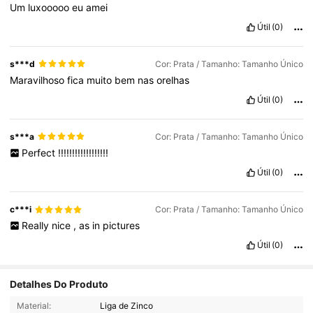
Um
luxooooo
eu
amei
Útil
(0)
s***d
Cor: Prata / Tamanho: Tamanho Único
Maravilhoso
fica
muito
bem
nas
orelhas
Útil
(0)
s***a
Cor: Prata / Tamanho: Tamanho Único
Perfect
!!!!!!!!!!!!!!!!!!
Útil
(0)
c***i
Cor: Prata / Tamanho: Tamanho Único
Really
nice
,
as
in
pictures
Útil
(0)
Detalhes Do Produto
Material:
Liga de Zinco