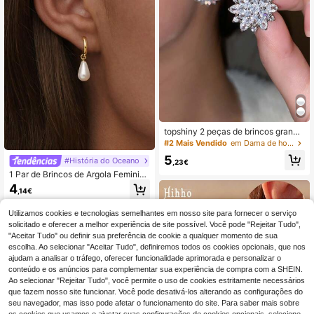
topshiny 2 peças de brincos grande
s de zircônia cz com flor romântica
#2 Mais Vendido
em Dama de honra Brincos
rosa para mulheres, presente de dia
5
#História do Oceano
dos namorados
,23€
1 Par de Brincos de Argola Feminino
s em Aço Inoxidável, Impermeáveis
4
,14€
e Resistentes ao Desbotamento, co
m Pérolas em Formato de Gota, Dou
rados/Prateados, Ideais para Uso Di
Utilizamos cookies e tecnologias semelhantes em nosso site para fornecer o serviço
ário
solicitado e oferecer a melhor experiência de site possível. Você pode "Rejeitar Tudo",
"Aceitar Tudo" ou definir sua preferência de cookie a qualquer momento de sua
escolha. Ao selecionar "Aceitar Tudo", definiremos todos os cookies opcionais, que nos
ajudam a analisar o tráfego, oferecer funcionalidade aprimorada e personalizar o
conteúdo e os anúncios para complementar sua experiência de compra com a SHEIN.
Ao selecionar "Rejeitar Tudo", você permite o uso de cookies estritamente necessários
que fazem nosso site funcionar. Você pode desativá-los alterando as configurações do
seu navegador, mas isso pode afetar o funcionamento do site. Para saber mais sobre