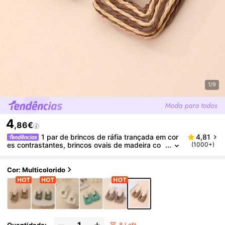
1/9
4
,86€
1 par de brincos de ráfia trançada em cor
4,81
es contrastantes, brincos ovais de madeira co
(1000+)
m patchwork, design exclusivo francês casual
e versátil para férias, adequados para festas, viage
ns, festivais, uso diário e como presentes.
Cor: Multicolorido
Quantidade:
8 Left