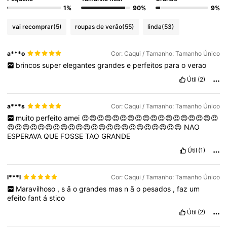
1%
90%
9%
32K Seguidores
4,91
vai recomprar
(5)
roupas de verão
(55)
linda
(53)
32K Seguidores
4,91
a***o
Cor: Caqui / Tamanho: Tamanho Único
brincos
super
elegantes
grandes
e
perfeitos
para
o
verao
32K Seguidores
4,91
Útil
(2)
a***s
Cor: Caqui / Tamanho: Tamanho Único
32K Seguidores
4,91
muito
perfeito
amei
😍😍😍😍😍😍😍😍😍😍😍😍😍😍😍😍😍😍
😍😍😍😍😍😍😍😍😍😍😍😍😍😍😍😍😍😍😍😍😍😍😍
NAO
ESPERAVA
QUE
FOSSE
TAO
GRANDE
32K Seguidores
4,91
Útil
(1)
l***l
Cor: Caqui / Tamanho: Tamanho Único
Maravilhoso
,
s
ã
o
grandes
mas
n
ã
o
pesados
,
faz
um
efeito
fant
á
stico
Útil
(2)