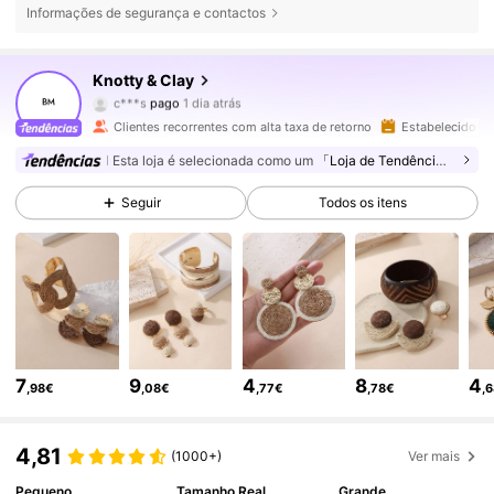
Informações de segurança e contactos
32K Seguidores
4,91
Knotty & Clay
c***s
pago
1 dia atrás
7***d
seguiu
5 horas atrás
Clientes recorrentes com alta taxa de retorno
Estabelecido há
32K Seguidores
4,91
Esta loja é selecionada como um
「Loja de Tendências」
Seguir
Todos os itens
32K Seguidores
4,91
32K Seguidores
4,91
32K Seguidores
4,91
7
9
4
8
4
,98€
,08€
,77€
,78€
,
32K Seguidores
4,91
4,81
(1000+)
Ver mais
Pequeno
Tamanho Real
Grande