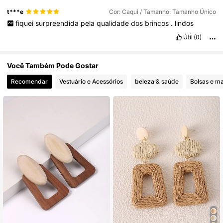
t***e
Cor: Caqui / Tamanho: Tamanho Único
fiquei
surpreendida
pela
qualidade
dos
brincos
.
lindos
Útil
(0)
Você Também Pode Gostar
Recomendar
Vestuário e Acessórios
beleza & saúde
Bolsas e ma