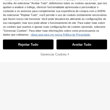
escolha. Ao selecionar "Aceitar Tudo", definiremos todos os cookies opcionais, que nos
ajudam a analisar o tráfego, oferecer funcionalidade aprimorada e personalizar o
conteúdo e os anúncios para complementar sua experiência de compra com a SHEIN.
Ao selecionar "Rejeitar Tudo", você permite o uso de cookies estritamente necessários
que fazem nosso site funcionar. Você pode desativá-los alterando as configurações do
seu navegador, mas isso pode afetar o funcionamento do site. Para saber mais sobre
os cookies que usamos e ajustar suas configurações de cookies opcionais, selecione
"Gerenciar Cookies". Para obter mais informações sobre como processamos os
dados que coletamos,
clique aqui para ver nossa Política de Privacidade.
Rejeitar Tudo
Aceitar Tudo
6
Gerenciar Cookies
#Detalhes da ráfia
ADICIONAR AO CARRINHO
6
Um par de novos brincos criativos f
eitos à mão em estilo europeu e am
(1000+)
Knotty & Clay
ericano, simples, de cerâmica mole
4
,34€
1 par de brincos semicirculares tran
e tecido em torno de madeira natur
çados à mão, com textura de madei
al pura, com sensação tridimension
36 Left
ra Maillard, acessório versátil para
al de qualidade para mulheres. Ade
4
,52€
4,55€
viagens à praia e deslocamentos di
quado para férias, festas, viagens, u
ários.
so diário e como presente. Disponív
el em várias cores.