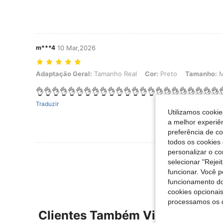
m***4
10 Mar,2026
Adaptação Geral: Tamanho Real, Cor: Preto, Tamanho: M
Adaptação Geral:
Tamanho Real
Cor:
Preto
Tamanho:
👌👌👌👌👌👌👌👌👌👌👌👌👌👌👌👌👌👌👌👌👌👌👌
Traduzir
Utilizamos cookie
a melhor experiên
preferência de c
todos os cookies 
personalizar o c
Ver Mais Ava
selecionar "Rejei
funcionar. Você 
funcionamento do
cookies opcionai
processamos os 
Clientes Também Visitaram