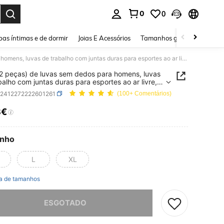
0
0
ar. Press Enter to select.
as íntimas e de dormir
Joias E Acessórios
Tamanhos grandes
Sapa
1 par (2 peças) de luvas sem dedos para homens, luvas de trabalho com juntas duras para esportes ao ar livre, motocicleta, ciclismo, treinamento, airsoft, paintball, tiro, caça, caminhadas, acampamento, escalada
(2 peças) de luvas sem dedos para homens, luvas
balho com juntas duras para esportes ao ar livre,
leta, ciclismo, treinamento, airsoft, paintball, tiro,
c2412272222601261
(100+ Comentários)
 caminhadas, acampamento, escalada
8€
ICE AND AVAILABILITY
nho
L
XL
a de tamanhos
e, este produto está esgotado.
ESGOTADO