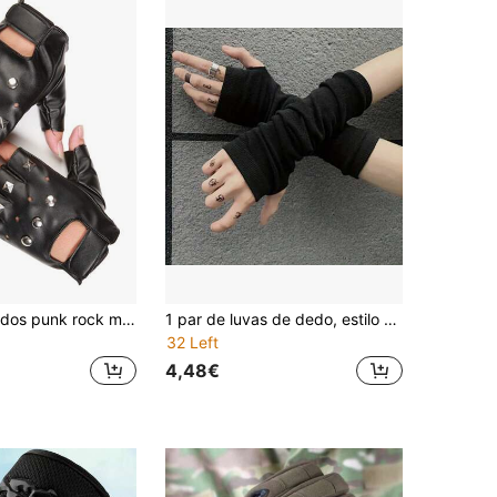
Luvas sem dedos punk rock masculinas com rebites, luvas de motociclista para performance em palco, Halloween
1 par de luvas de dedo, estilo de rua retrô BF, cor escura, luvas de moda masculina
32 Left
4,48€