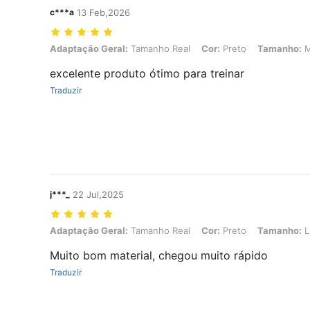
c***a
13 Feb,2026
Adaptação Geral: Tamanho Real, Cor: Preto, Tamanho: M
Adaptação Geral:
Tamanho Real
Cor:
Preto
Tamanho:
excelente produto ótimo para treinar
Traduzir
j***_
22 Jul,2025
Adaptação Geral: Tamanho Real, Cor: Preto, Tamanho: L
Adaptação Geral:
Tamanho Real
Cor:
Preto
Tamanho:
L
Muito bom material, chegou muito rápido
Traduzir