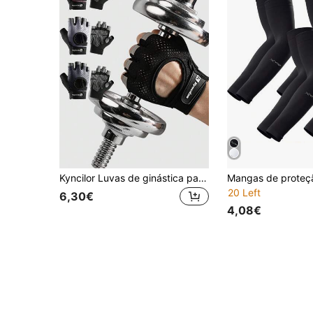
Kyncilor Luvas de ginástica para levantamento de peso, treinamento fitness, sem dedos, para homens e mulheres, musculação, exercícios, luvas esportivas, ciclismo, antiderrapantes, respiráveis
20 Left
6,30€
4,08€