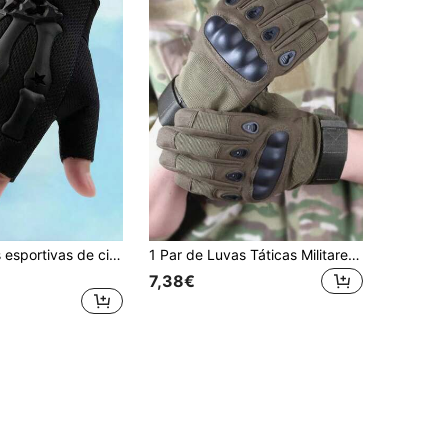
1 par de luvas esportivas de ciclismo ao ar livre masculinas com meio dedo
1 Par de Luvas Táticas Militares de Paintball Antiderrapante para Tiro Esportivo ao Ar Livre, Luvas Esportivas de Dedo Inteiro para Moto
7,38€