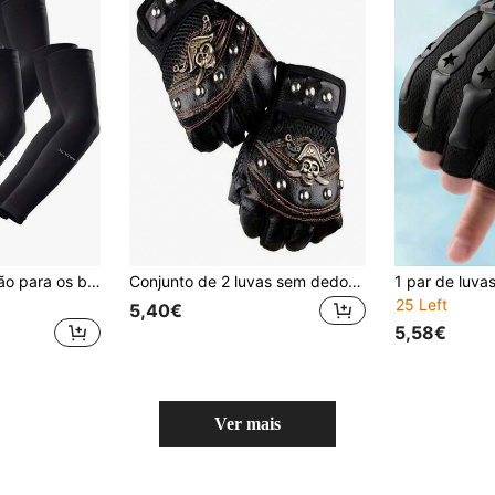
Mangas de proteção para os braços para homens - Cobertura de tatuagem - Manga esportiva refrescante para basquete, golfe e futebol americano. Ideal para cobrir tatuagens falsas, aquecer os braços, perfeita para o outono, fantasias de Halloween e outras ocasiões. Mangas pretas para os braços, ideais para presentear homens e para camping.
Conjunto de 2 luvas sem dedos, estilo punk unissex, em couro, ideais para ciclismo, fitness, esportes, atividades táticas, caminhadas e outras atividades ao ar livre. Luvas de malha respirável antiderrapante.
25 Left
5,40€
5,58€
Ver mais