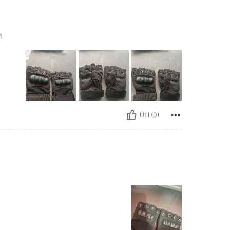
M
Útil (0)