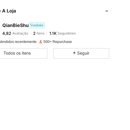
4,82
2
1.1K
 A Loja
4,82
2
1.1K
4,82
2
1.1K
QianBieShu
Vendedor
4,82
2
1.1K
Avaliação
Itens
Seguidores
s***2
seguiu
1 dia atrás
4,82
2
1.1K
Vendidos recentemente
500+ Repurchase
4,82
2
1.1K
Todos os itens
Seguir
4,82
2
1.1K
4,82
2
1.1K
4,82
2
1.1K