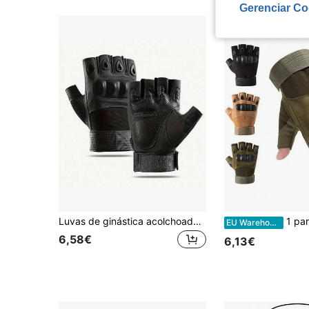
Gerenciar Co
Luvas de ginástica acolchoadas para homens e mulheres, com design sem dedos, adequadas para treinos em academia, treinamento suspenso, levantamento de peso, ciclismo, barras fixas, remo e outros esportes. Ideais para atividades físicas no outono e inverno, são ótimas opções de presentes para o Halloween e Natal, presentes para homens e para camping.
1 par de Luvas Táticas de Dedo Meio, Antiderrapante para Homens e Mu
EU Warehouse
6,58€
6,13€