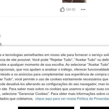
Útil (0)
M

s e tecnologias semelhantes em nosso site para fornecer o serviço soli
cia de site possível. Você pode "Rejeitar Tudo", "Aceitar Tudo" ou defi
Útil (0)
ookie a qualquer momento de sua escolha. Ao selecionar "Aceitar Tudo"
opcionais, que nos ajudam a analisar o tráfego, oferecer funcionalida
onteúdo e os anúncios para complementar sua experiência de compra
liações
tar Tudo", você permite o uso de cookies estritamente necessários que
pode desativá-los alterando as configurações do seu navegador, mas is
 site. Para saber mais sobre os cookies que usamos e ajustar suas co
s, selecione "Gerenciar Cookies". Para obter mais informações sobre 
dados que coletamos,
clique aqui para ver nossa Política de Privacida