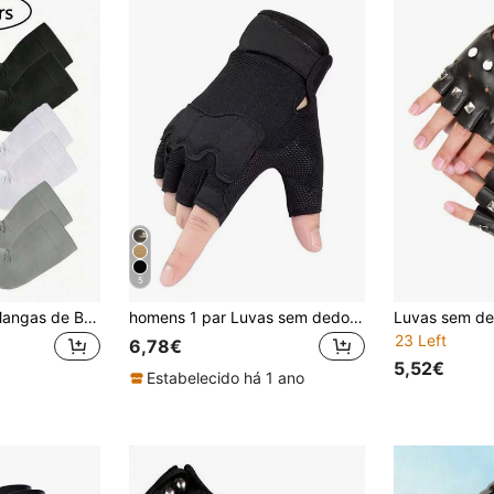
5
3 Pares/1 Par de Mangas de Braço Unissexo, Mangas de Compressão Desportiva para Mulher, Mangas de Proteção Solar UV para Mulher, Adequadas para Adolescentes e Desportos Escolares
homens 1 par Luvas sem dedos sólido fashionable para exterior cavalgando
23 Left
6,78€
5,52€
Estabelecido há 1 ano