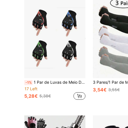
1 Par de Luvas de Meio Dedo para Homem, Multicolor, Protetoras, Antiderrapantes, Respiráveis e Leves, para Ciclismo, Desportos ao Ar Livre, Condução, Caminhadas e Trekking
-1%
17 Left
3,54€
3,55€
5,28€
5,38€