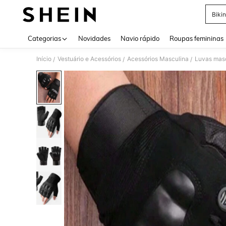
Bikin
Use up 
Categorias
Novidades
Navio rápido
Roupas femininas
Início
Vestuário e Acessórios
Acessórios Masculina
Luvas mas
/
/
/