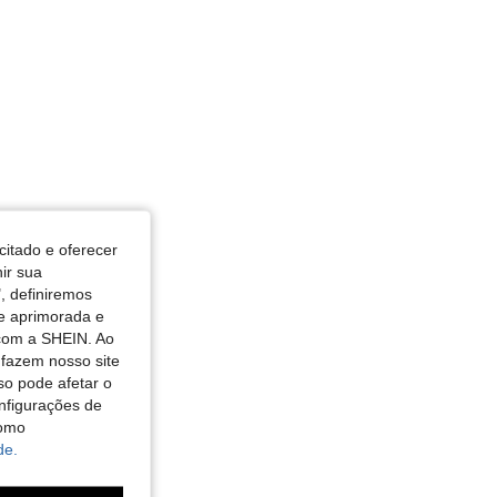
citado e oferecer
nir sua
, definiremos
de aprimorada e
 com a SHEIN. Ao
 fazem nosso site
so pode afetar o
nfigurações de
como
de.