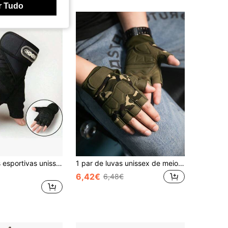
r Tudo
1 par de luvas esportivas unissex para ciclismo, levantamento de peso, corrida, aventura ao ar livre, hip-hop punk, com alça de pulso estendida e proteção antiderrapante na palma
1 par de luvas unissex de meio dedo para ciclismo, esportes e fitness ao ar livre
6,42€
6,48€