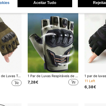
okies
Aceitar Tudo
Rejeita
lheres Ciclismo ao ar livre, Equitação, Esportes, Anti-derrapantes, Resistentes ao desgaste, Escalada em Montanha, Fitness, luvas de boxe para Treinamento
1 Par de Luvas Respiráveis de Meio Dedo | Luvas Unissex para Motociclismo - Design Ergonômico com Orifícios de Ventilação, Detalhes em Preto/Laranja - Ideal para Ciclismo, Bicicleta e Patinete Elétrico, Ajuste Confortável
11 Left
7,28€
6,38€