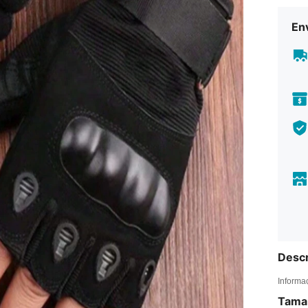
En
Descr
Informa
Tama